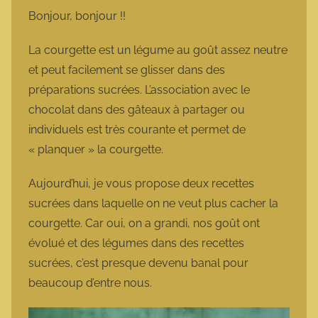
m
Bonjour, bonjour !!
a
r
La courgette est un légume au goût assez neutre
m
et peut facilement se glisser dans des
o
préparations sucrées. L’association avec le
t
chocolat dans des gâteaux à partager ou
t
individuels est très courante et permet de
e
« planquer » la courgette.
Aujourd’hui, je vous propose deux recettes
sucrées dans laquelle on ne veut plus cacher la
courgette. Car oui, on a grandi, nos goût ont
évolué et des légumes dans des recettes
sucrées, c’est presque devenu banal pour
beaucoup d’entre nous.