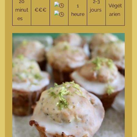
20
2-3
1
Végét
minut
€€€
jours
heure
arien
es