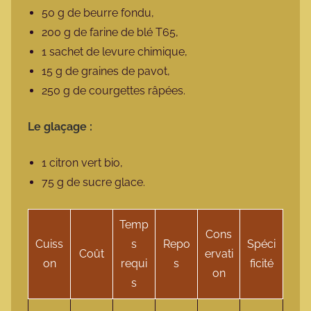
50 g de beurre fondu,
200 g de farine de blé T65,
1 sachet de levure chimique,
15 g de graines de pavot,
250 g de courgettes râpées.
Le glaçage :
1 citron vert bio,
75 g de sucre glace.
Temp
Cons
Cuiss
s
Repo
Spéci
Coût
ervati
on
requi
s
ficité
on
s