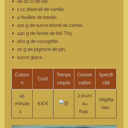
18-20 cl de lait,
1 cc d’extrait de vanille,
4 feuilles de basilic,
120 g de sucre blond de canne,
240 g de farine de blé T65,
260 g de courgette,
20 g de pignons de pin,
sucre glace.
Cuisso
Temps
Conser
Spécifi
Coût
n
requis
vation
cité
45
2 jours
Végéta
minute
€€€
au
rien
s
frais