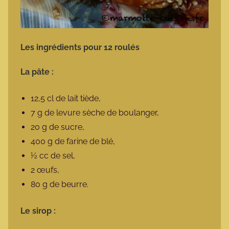
Les ingrédients pour 12 roulés
La pâte :
12,5 cl de lait tiède,
7 g de levure sèche de boulanger,
20 g de sucre,
400 g de farine de blé,
½ cc de sel,
2 œufs,
80 g de beurre.
Le sirop :