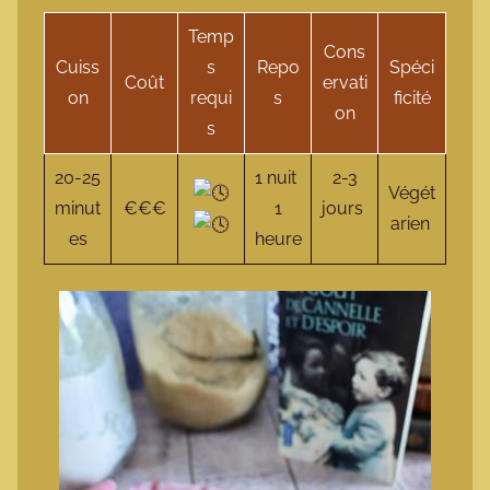
Temp
Cons
Cuiss
s
Repo
Spéci
Coût
ervati
on
requi
s
ficité
on
s
20-25
1 nuit
2-3
Végét
minut
€€€
1
jours
arien
es
heure