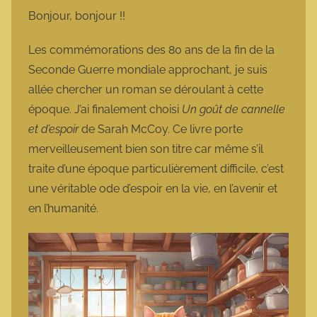
m
Bonjour, bonjour !!
a
r
Les commémorations des 80 ans de la fin de la
m
Seconde Guerre mondiale approchant, je suis
o
allée chercher un roman se déroulant à cette
t
époque. J’ai finalement choisi
Un goût de cannelle
t
et d’espoir
de Sarah McCoy. Ce livre porte
e
merveilleusement bien son titre car même s’il
traite d’une époque particulièrement difficile, c’est
une véritable ode d’espoir en la vie, en l’avenir et
en l’humanité.