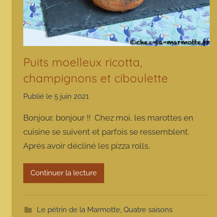
Puits moelleux ricotta,
champignons et ciboulette
Publié le
5 juin 2021
p
a
Bonjour, bonjour !! Chez moi, les marottes en
r
cuisine se suivent et parfois se ressemblent.
m
Après avoir décliné les pizza rolls,
a
r
m
Continuer la lecture
o
t
t
Le pétrin de la Marmotte
,
Quatre saisons