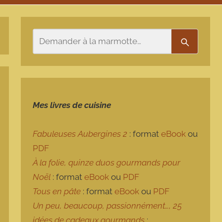
Rechercher
Recherch
Mes livres de cuisine
Fabuleuses Aubergines 2
: format
eBook
ou
PDF
À la folie, quinze duos gourmands pour
Noël
: format
eBook
ou
PDF
Tous en pâte
: format
eBook
ou
PDF
Un peu, beaucoup, passionnément…, 25
idées de cadeaux gourmands
: