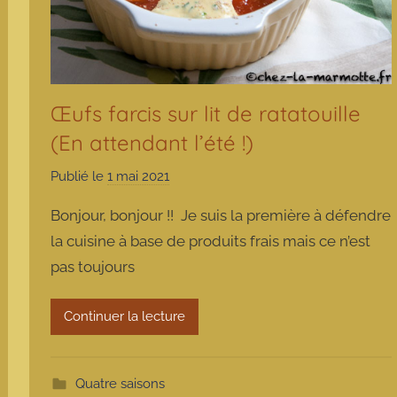
Œufs farcis sur lit de ratatouille
(En attendant l’été !)
Publié le
1 mai 2021
p
a
Bonjour, bonjour !! Je suis la première à défendre
r
la cuisine à base de produits frais mais ce n’est
m
pas toujours
a
r
m
Continuer la lecture
o
t
t
Quatre saisons