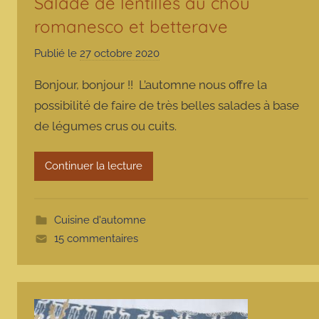
Salade de lentilles au chou
romanesco et betterave
Publié le
27 octobre 2020
p
a
Bonjour, bonjour !! L’automne nous offre la
r
possibilité de faire de très belles salades à base
m
de légumes crus ou cuits.
a
r
m
Continuer la lecture
o
t
t
Cuisine d'automne
e
15 commentaires