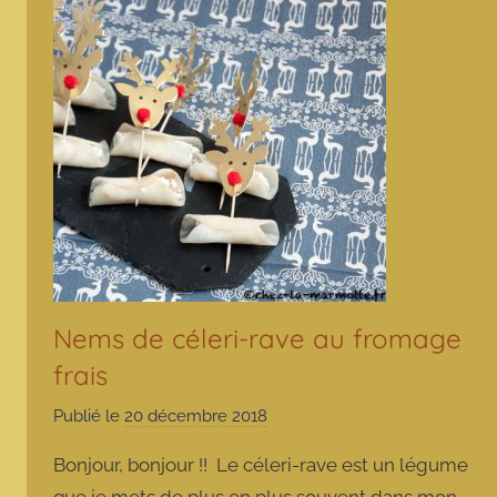
Nems de céleri-rave au fromage
frais
Publié le
20 décembre 2018
p
a
Bonjour, bonjour !! Le céleri-rave est un légume
r