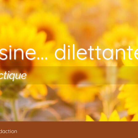
ine… dilettante
ctique
daction