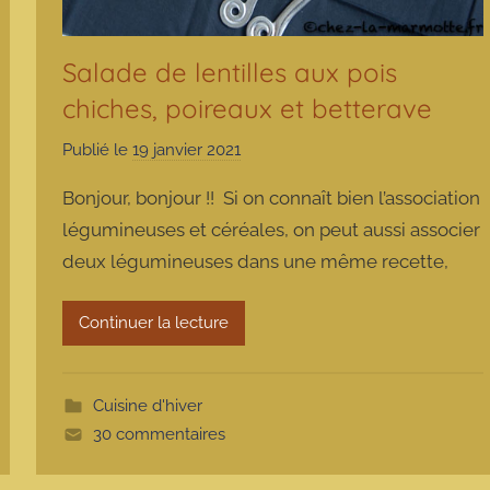
Salade de lentilles aux pois
chiches, poireaux et betterave
Publié le
19 janvier 2021
p
a
Bonjour, bonjour !! Si on connaît bien l’association
r
légumineuses et céréales, on peut aussi associer
m
deux légumineuses dans une même recette,
a
r
m
Continuer la lecture
o
t
t
Cuisine d'hiver
e
30 commentaires