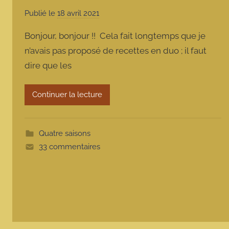
Publié le
18 avril 2021
p
a
Bonjour, bonjour !! Cela fait longtemps que je
r
n’avais pas proposé de recettes en duo ; il faut
m
dire que les
a
r
m
Continuer la lecture
o
t
t
Quatre saisons
e
33 commentaires