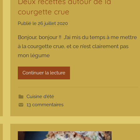
Deux recettes autour de la
courgette crue
Publié le
26 juillet 2020
p
a
Bonjour, bonjour !! J’ai mis du temps à me mettre
r
à la courgette crue, et ce n’est clairement pas
m
mon légume
a
r
m
Continuer la lecture
o
t
t
Cuisine d'été
e
13 commentaires