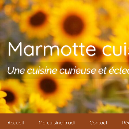
Aller au contenu
Marmotte cuis
Une cuisine curieuse et écle
Accueil
Ma cuisine tradi
Contact
Ré