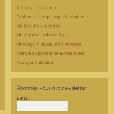
Retour à la tradition
Tentacules, coquillages & crustacés
Un fruit, trois recettes
Un légume, trois recettes
Une légumineuse, trois recettes
Viande ou poisson et autres duels
Voyages culinaires
Abonnez-vous à la newsletter
E-mail
*