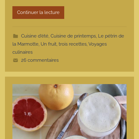
m
Continuer la lecture
o
t
t
Cuisine d'été
,
Cuisine de printemps
,
Le pétrin de
e
la Marmotte
,
Un fruit, trois recettes
,
Voyages
culinaires
26 commentaires