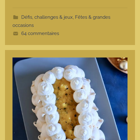
t
t
Défis, challenges & jeux
,
Fêtes & grandes
e
occasions
64 commentaires