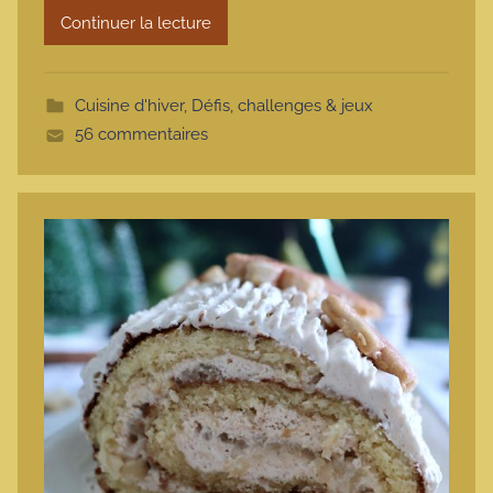
Continuer la lecture
o
t
t
Cuisine d'hiver
,
Défis, challenges & jeux
e
56 commentaires