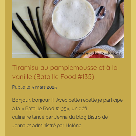
Tiramisu au pamplemousse et à la
vanille (Bataille Food #135)
Publié le
5 mars 2025
p
a
Bonjour, bonjour !! Avec cette recette je participe
r
à la « Bataille Food #135», un défi
m
culinaire lancé par Jenna du blog Bistro de
a
Jenna et administré par Hélène
r
m