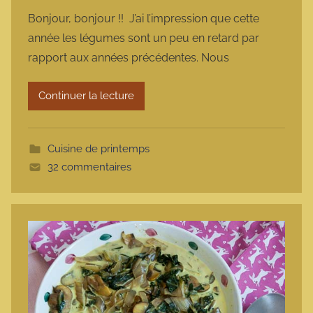
a
Bonjour, bonjour !! J’ai l’impression que cette
r
année les légumes sont un peu en retard par
m
rapport aux années précédentes. Nous
a
r
Continuer la lecture
m
o
t
Cuisine de printemps
t
32 commentaires
e