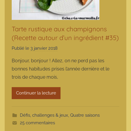
Tarte rustique aux champignons
(Recette autour d’un ingrédient #35)
Publié le
3 janvier 2018
p
a
Bonjour, bonjour ! Allez, on ne perd pas les
r
bonnes habitudes prises l’année dernière et le
m
trois de chaque mois,
a
r
Continuer la lecture
m
o
t
Défis, challenges & jeux
,
Quatre saisons
t
25 commentaires
e