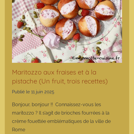
Maritozzo aux fraises et à la
pistache (Un fruit, trois recettes)
Publié le
11 juin 2025
p
a
Bonjour, bonjour !! Connaissez-vous les
r
maritozzo ? Il s’agit de brioches fourrées à la
m
crème fouettée emblématiques de la ville de
a
Rome
r