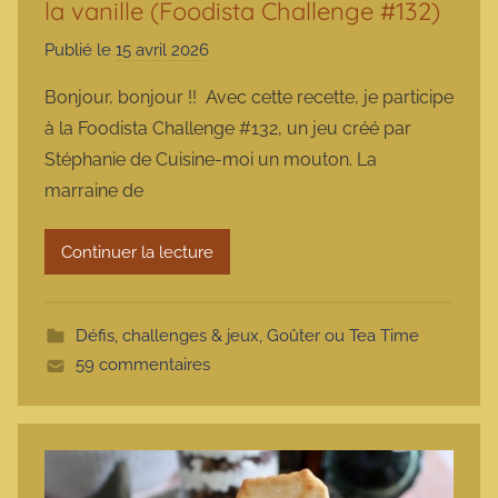
la vanille (Foodista Challenge #132)
Publié le
15 avril 2026
p
a
Bonjour, bonjour !! Avec cette recette, je participe
r
à la Foodista Challenge #132, un jeu créé par
m
Stéphanie de Cuisine-moi un mouton. La
a
marraine de
r
m
Continuer la lecture
o
t
t
Défis, challenges & jeux
,
Goûter ou Tea Time
e
59 commentaires