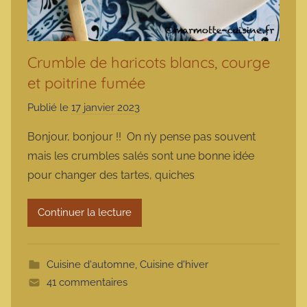
Crumble de haricots blancs, courge
et poitrine fumée
Publié le
17 janvier 2023
p
a
Bonjour, bonjour !! On n’y pense pas souvent
r
mais les crumbles salés sont une bonne idée
m
pour changer des tartes, quiches
a
r
Continuer la lecture
m
o
t
Cuisine d'automne
,
Cuisine d'hiver
t
41 commentaires
e