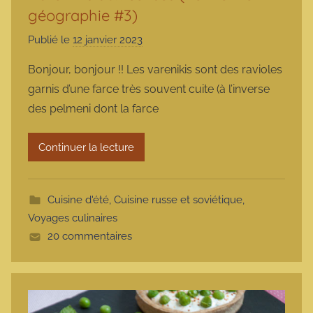
géographie #3)
Publié le
12 janvier 2023
p
a
Bonjour, bonjour !! Les varenikis sont des ravioles
r
garnis d’une farce très souvent cuite (à l’inverse
m
des pelmeni dont la farce
a
r
Continuer la lecture
m
o
t
Cuisine d'été
,
Cuisine russe et soviétique
,
t
Voyages culinaires
e
20 commentaires