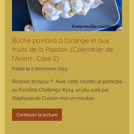
Bûche pavlova à l’orange et aux
fruits de la Passion (Calendrier de
l’Avent : Case 2)
Publié le
2 décembre 2023
p
a
Bonjour, bonjour !! Avec cette recette, je participe
r
au Foodista Challenge #104, un jeu créé par
m
Stéphanie de Cuisine-moi un mouton.
a
r
Continuer la lecture
m
o
t