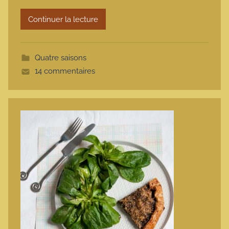
r
Continuer la lecture
m
o
t
Quatre saisons
t
14 commentaires
e