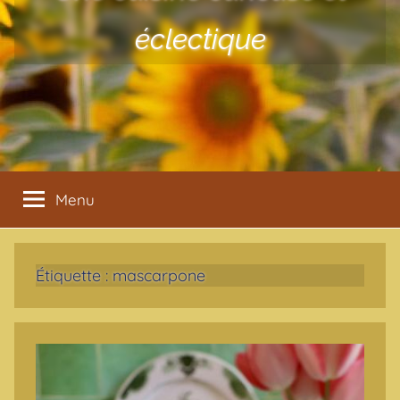
éclectique
Menu
Étiquette :
mascarpone