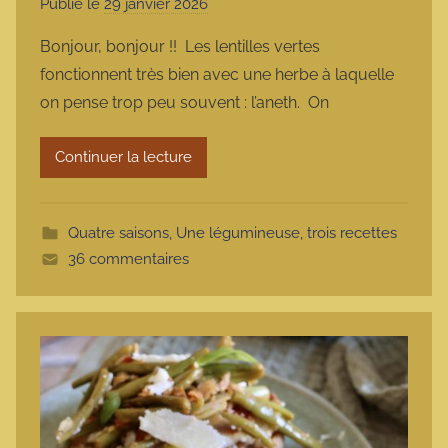
Publié le
29 janvier 2026
p
a
Bonjour, bonjour !! Les lentilles vertes
r
fonctionnent très bien avec une herbe à laquelle
m
on pense trop peu souvent : l’aneth. On
a
r
Continuer la lecture
m
o
t
Quatre saisons
,
Une légumineuse, trois recettes
t
36 commentaires
e