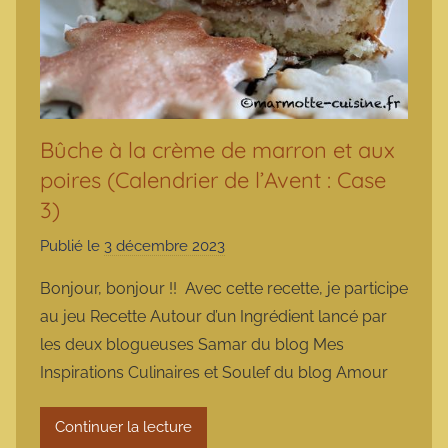
Bûche à la crème de marron et aux
poires (Calendrier de l’Avent : Case
3)
Publié le
3 décembre 2023
p
a
Bonjour, bonjour !! Avec cette recette, je participe
r
au jeu Recette Autour d’un Ingrédient lancé par
m
les deux blogueuses Samar du blog Mes
a
Inspirations Culinaires et Soulef du blog Amour
r
m
Continuer la lecture
o