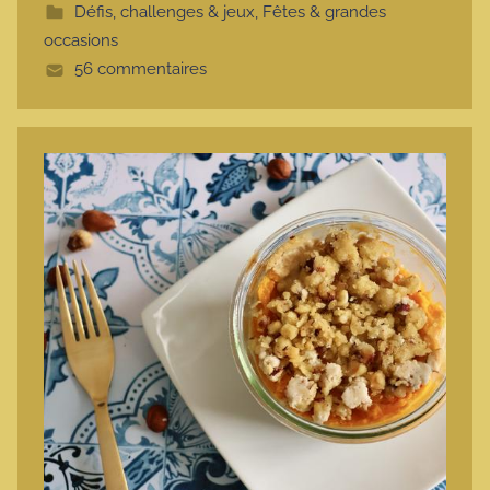
Défis, challenges & jeux
,
Fêtes & grandes
t
occasions
e
56 commentaires