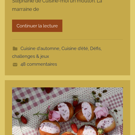
Stéphanie de Cuisine-moi un mouton. La
a
marraine de
r
m
Continuer la lecture
o
t
t
Cuisine d'automne
,
Cuisine d'été
,
Défis,
e
challenges & jeux
48 commentaires