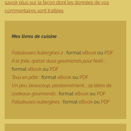
savoir plus sur la façon dont les données de vos
commentaires sont traitées
.
Mes livres de cuisine
Fabuleuses Aubergines 2
: format
eBook
ou
PDF
À la folie, quinze duos gourmands pour Noël
:
format
eBook
ou
PDF
Tous en pâte
: format
eBook
ou
PDF
Un peu, beaucoup, passionnément…, 25 idées de
cadeaux gourmands
: format
eBook
ou
PDF
Fabuleuses aubergines
: format
eBook
ou
PDF