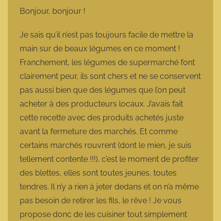
m
Bonjour, bonjour !
a
r
Je sais qu’il n’est pas toujours facile de mettre la
m
main sur de beaux légumes en ce moment !
o
Franchement, les légumes de supermarché font
t
clairement peur, ils sont chers et ne se conservent
t
pas aussi bien que des légumes que l’on peut
e
acheter à des producteurs locaux. J’avais fait
cette recette avec des produits achetés juste
avant la fermeture des marchés. Et comme
certains marchés rouvrent (dont le mien, je suis
tellement contente !!!), c’est le moment de profiter
des blettes, elles sont toutes jeunes, toutes
tendres. Il n’y a rien à jeter dedans et on n’a même
pas besoin de retirer les fils, le rêve ! Je vous
propose donc de les cuisiner tout simplement