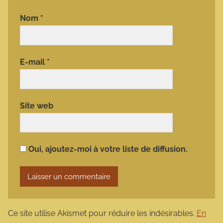
Nom
*
E-mail
*
Site web
Oui, ajoutez-moi à votre liste de diffusion.
Ce site utilise Akismet pour réduire les indésirables.
En