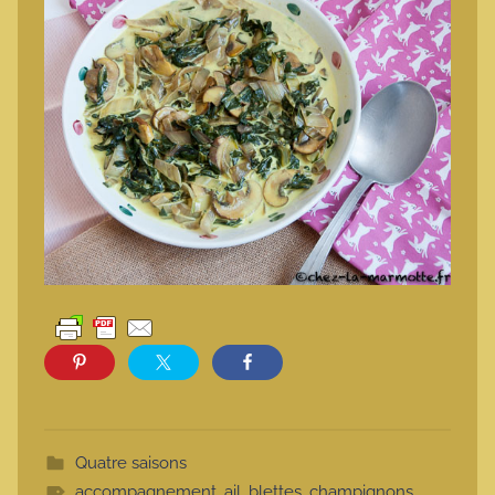
Quatre saisons
accompagnement
,
ail
,
blettes
,
champignons