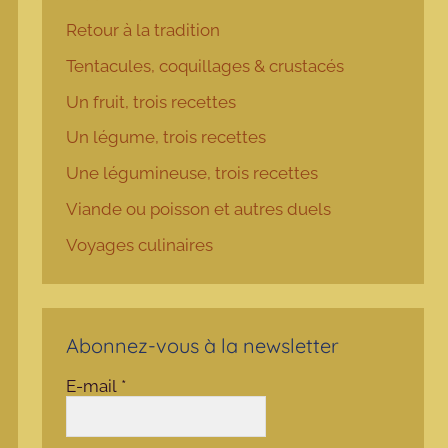
Retour à la tradition
Tentacules, coquillages & crustacés
Un fruit, trois recettes
Un légume, trois recettes
Une légumineuse, trois recettes
Viande ou poisson et autres duels
Voyages culinaires
Abonnez-vous à la newsletter
E-mail
*