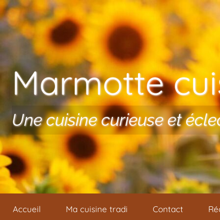
Aller au contenu
Marmotte cuis
Une cuisine curieuse et écle
Accueil
Ma cuisine tradi
Contact
Ré