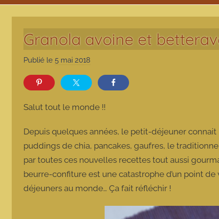
Granola avoine et betterav
Publié le
5 mai 2018
p
a
r
m
Salut tout le monde !!
a
r
Depuis quelques années, le petit-déjeuner connait 
m
puddings de chia, pancakes, gaufres, le traditionne
o
par toutes ces nouvelles recettes tout aussi gourma
t
beurre-confiture est une catastrophe d’un point de vue 
t
e
déjeuners au monde… Ça fait réfléchir !