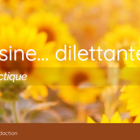
ine… dilettante
ctique
daction