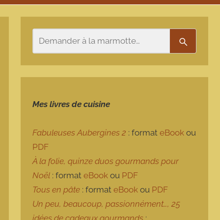
Rechercher
Recherch
Mes livres de cuisine
Fabuleuses Aubergines 2
: format
eBook
ou
PDF
À la folie, quinze duos gourmands pour
Noël
: format
eBook
ou
PDF
Tous en pâte
: format
eBook
ou
PDF
Un peu, beaucoup, passionnément…, 25
idées de cadeaux gourmands
: