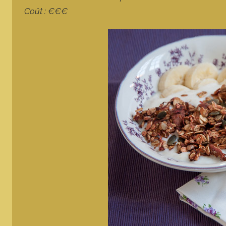
Coût : €€€