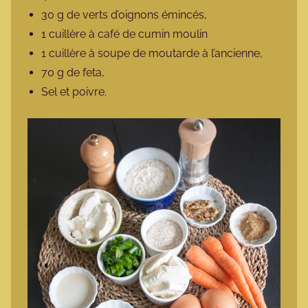
30 g de verts d’oignons émincés,
1 cuillère à café de cumin moulin
1 cuillère à soupe de moutarde à l’ancienne,
70 g de feta,
Sel et poivre.