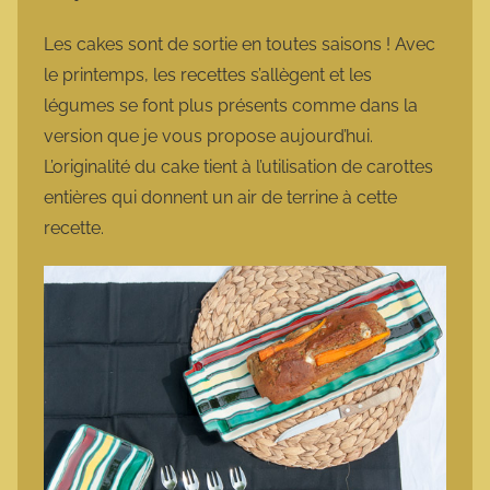
a
r
Les cakes sont de sortie en toutes saisons ! Avec
m
le printemps, les recettes s’allègent et les
o
légumes se font plus présents comme dans la
t
version que je vous propose aujourd’hui.
t
L’originalité du cake tient à l’utilisation de carottes
e
entières qui donnent un air de terrine à cette
recette.