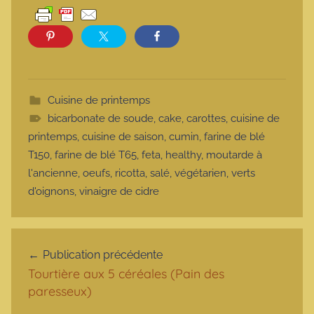
Cuisine de printemps
bicarbonate de soude
,
cake
,
carottes
,
cuisine de
printemps
,
cuisine de saison
,
cumin
,
farine de blé
T150
,
farine de blé T65
,
feta
,
healthy
,
moutarde à
l'ancienne
,
oeufs
,
ricotta
,
salé
,
végétarien
,
verts
d'oignons
,
vinaigre de cidre
Navigation de l’article
Publication précédente
Tourtière aux 5 céréales (Pain des
paresseux)