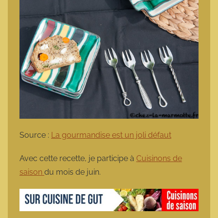
Source :
La gourmandise est un joli défaut
Avec cette recette, je participe à
Cuisinons de
saison
du mois de juin.