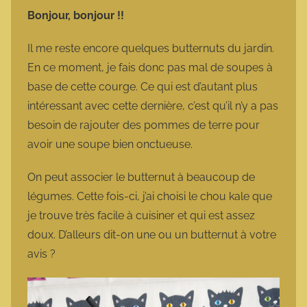
m
Bonjour, bonjour !!
a
r
Il me reste encore quelques butternuts du jardin.
m
En ce moment, je fais donc pas mal de soupes à
o
base de cette courge. Ce qui est d’autant plus
t
intéressant avec cette dernière, c’est qu’il n’y a pas
t
besoin de rajouter des pommes de terre pour
e
avoir une soupe bien onctueuse.
On peut associer le butternut à beaucoup de
légumes. Cette fois-ci, j’ai choisi le chou kale que
je trouve très facile à cuisiner et qui est assez
doux. D’alleurs dit-on une ou un butternut à votre
avis ?