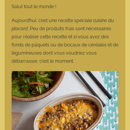
m
Salut tout le monde !
a
r
Aujourd’hui, c’est une recette spéciale
cuisine du
m
placard
. Peu de produits frais sont nécessaires
o
pour réaliser cette recette et si vous avez des
t
fonds de paquets ou de bocaux de céréales et de
t
légumineuses dont vous voudriez vous
e
débarrasser, c’est le moment.