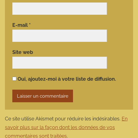
E-mail
*
Site web
Oui, ajoutez-moi à votre liste de diffusion.
Ce site utilise Akismet pour réduire les indésirables.
En
savoir plus sur la façon dont les données de vos
commentaires sont traitées
.