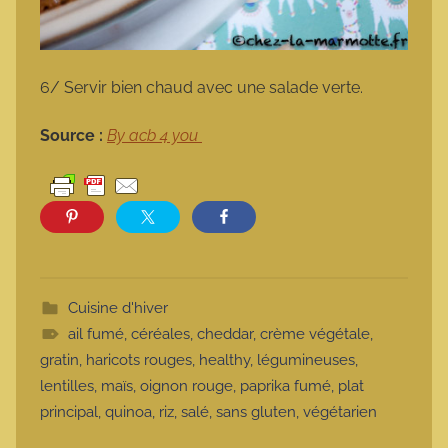
6/ Servir bien chaud avec une salade verte.
Source :
By acb 4 you
Cuisine d'hiver
ail fumé
,
céréales
,
cheddar
,
crème végétale
,
gratin
,
haricots rouges
,
healthy
,
légumineuses
,
lentilles
,
maïs
,
oignon rouge
,
paprika fumé
,
plat
principal
,
quinoa
,
riz
,
salé
,
sans gluten
,
végétarien