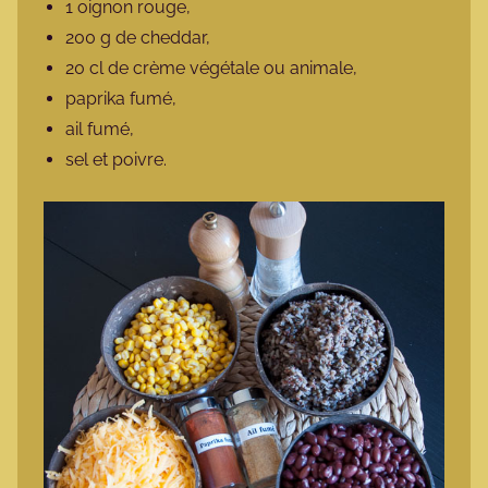
1 oignon rouge,
200 g de cheddar,
20 cl de crème végétale ou animale,
paprika fumé,
ail fumé,
sel et poivre.