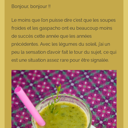
m
Bonjour, bonjour !!
a
r
Le moins que l’on puisse dire c’est que les soupes
m
froides et les gaspacho ont eu beaucoup moins
o
de succès cette année que les années
t
précédentes. Avec les légumes du soleil, j’ai un
t
peu la sensation d’avoir fait le tour du sujet, ce qui
e
est une situation assez rare pour être signalée.