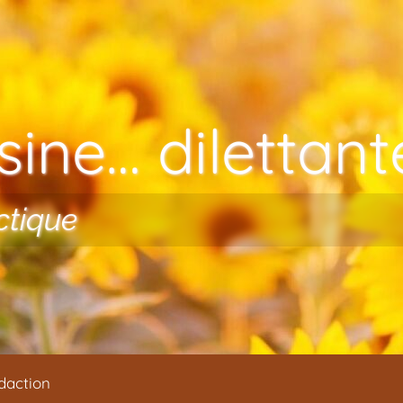
ine… dilettante
ctique
daction