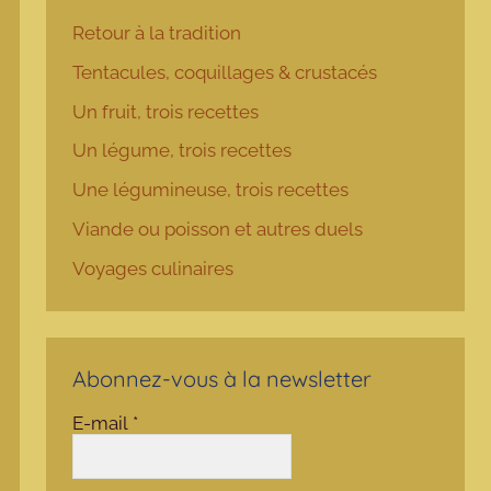
Retour à la tradition
Tentacules, coquillages & crustacés
Un fruit, trois recettes
Un légume, trois recettes
Une légumineuse, trois recettes
Viande ou poisson et autres duels
Voyages culinaires
Abonnez-vous à la newsletter
E-mail
*