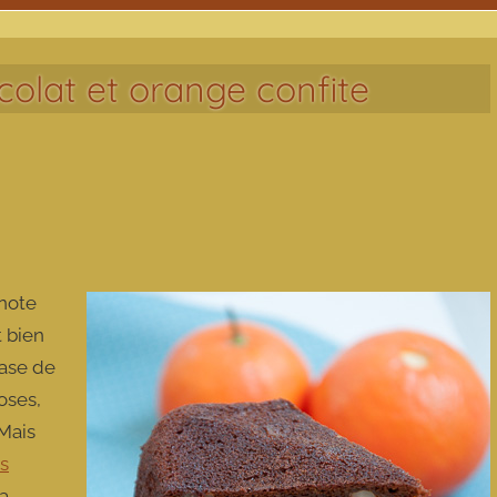
olat et orange confite
note
t bien
base de
oses,
Mais
s
 a