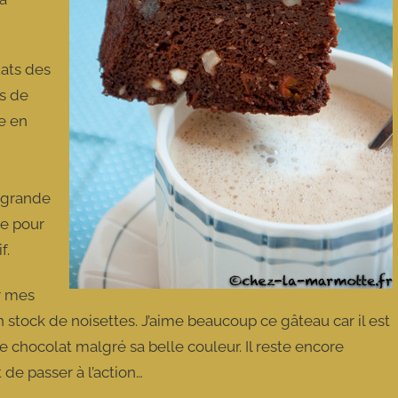
uats des
ts de
e en
 grande
ée pour
f.
ir mes
n stock de noisettes. J’aime beaucoup ce gâteau car il est
e chocolat malgré sa belle couleur. Il reste encore
 de passer à l’action…