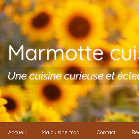
Aller au contenu
Marmotte cuis
Une cuisine curieuse et écle
Accueil
Ma cuisine tradi
Contact
Ré