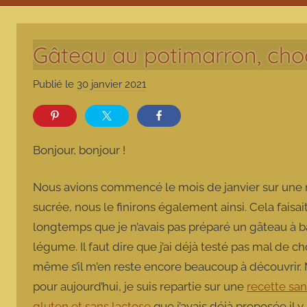
Gâteau au potimarron, choc
Publié le
30 janvier 2021
p
a
r
m
Bonjour, bonjour !
a
r
Nous avions commencé le mois de janvier sur une 
m
sucrée, nous le finirons également ainsi. Cela faisai
o
longtemps que je n’avais pas préparé un gâteau à 
t
t
légume. Il faut dire que j’ai déjà testé pas mal de ch
e
même s’il m’en reste encore beaucoup à découvrir. 
pour aujourd’hui, je suis repartie sur une
recette san
gluten et sans lactose
que j’avais déjà proposée il y