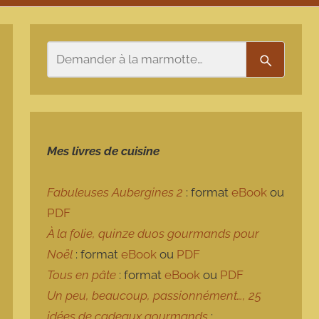
Rechercher
Recherch
Mes livres de cuisine
Fabuleuses Aubergines 2
: format
eBook
ou
PDF
À la folie, quinze duos gourmands pour
Noël
: format
eBook
ou
PDF
Tous en pâte
: format
eBook
ou
PDF
Un peu, beaucoup, passionnément…, 25
idées de cadeaux gourmands
: