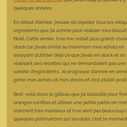
quelques années.
En début d’année, j’essaie de liquider tous les reliq
ingrédients que j’ai achète pour réaliser mes biscui
Noël. Cette année, il ne me restait plus grand-chos
stock car j’avais limité au maximum mes achats en
essayant d’utiliser déjà ce que j’avais en stock et en
réalisant des recettes qui ne demandaient pas une
variété d’ingrédients. Je progresse d’année en ann
gérer mes achats et mes stocks et c’est plutôt positi
Bref, voilà donc le gâteau que j’ai bidouillé pour fin
oranges confites et utiliser une petite partie de mo
vraiment très moelleux et il ne sent pas beaucoup l
quelques potimarrons sur les étals, c’est le moment