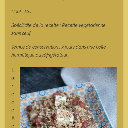
Coût : €€
Spécificité de la recette : Recette végétarienne,
sans œuf
Temps de conservation : 3 jours dans une boîte
hermétique au réfrigérateur.
L
a
r
e
c
e
tt
e