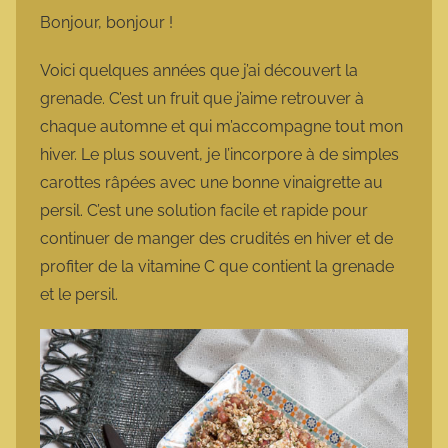
m
Bonjour, bonjour !
a
r
Voici quelques années que j’ai découvert la
m
grenade. C’est un fruit que j’aime retrouver à
o
chaque automne et qui m’accompagne tout mon
t
hiver. Le plus souvent, je l’incorpore à de simples
t
carottes râpées avec une bonne vinaigrette au
e
persil. C’est une solution facile et rapide pour
continuer de manger des crudités en hiver et de
profiter de la vitamine C que contient la grenade
et le persil.