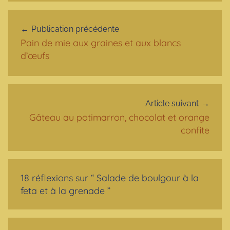
Navigation de l’article
Publication précédente
Pain de mie aux graines et aux blancs
d’œufs
Article suivant
Gâteau au potimarron, chocolat et orange
confite
18 réflexions sur “
Salade de boulgour à la
feta et à la grenade
”