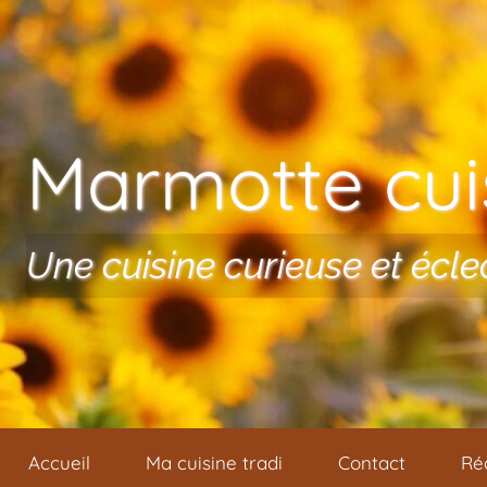
Aller au contenu
Marmotte cuis
Une cuisine curieuse et écle
Accueil
Ma cuisine tradi
Contact
Ré