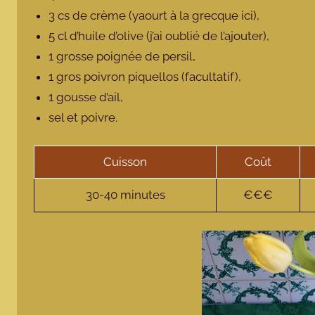
3 cs de crème (yaourt à la grecque ici),
5 cl d’huile d’olive (j’ai oublié de l’ajouter),
1 grosse poignée de persil,
1 gros poivron piquellos (facultatif),
1 gousse d’ail,
sel et poivre.
Cuisson
Coût
30-40 minutes
€€€