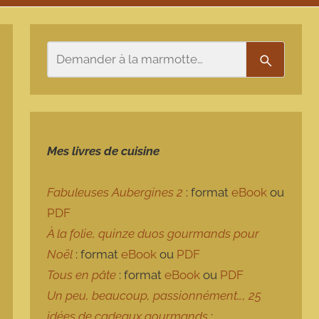
Rechercher
Recherch
Mes livres de cuisine
Fabuleuses Aubergines 2
: format
eBook
ou
PDF
À la folie, quinze duos gourmands pour
Noël
: format
eBook
ou
PDF
Tous en pâte
: format
eBook
ou
PDF
Un peu, beaucoup, passionnément…, 25
idées de cadeaux gourmands
: