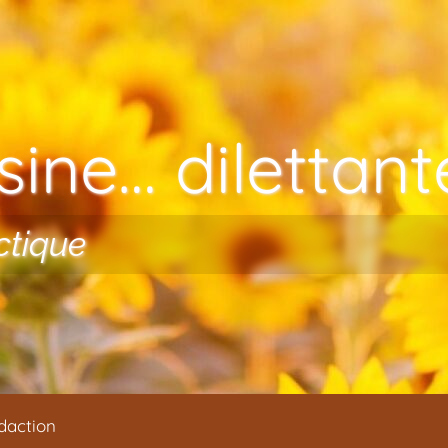
ine… dilettante
ctique
daction