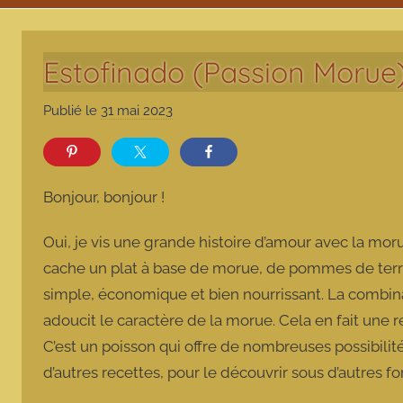
Estofinado (Passion Morue
Publié le
31 mai 2023
p
a
r
m
Bonjour, bonjour !
a
r
Oui, je vis une grande histoire d’amour avec la morue
m
cache un plat à base de morue, de pommes de terre e
o
simple, économique et bien nourrissant. La combi
t
adoucit le caractère de la morue. Cela en fait une r
t
e
C’est un poisson qui offre de nombreuses possibilit
d’autres recettes, pour le découvrir sous d’autres f