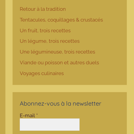
Retour à la tradition
Tentacules, coquillages & crustacés
Un fruit, trois recettes
Un légume, trois recettes
Une légumineuse, trois recettes
Viande ou poisson et autres duels
Voyages culinaires
Abonnez-vous à la newsletter
E-mail
*