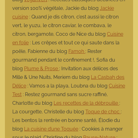
version 100% végétale, Jackie du blog
Jackie
cuisine
: Quand je dis citron, c’est aussi le citron
vert, le yuzu, le citron caviar, le combava, le
citron, bergamote, Coco de Nice du blog
Cuisine
en folie
: Les crêpes et tout ce qui saute dans la
poêle, Fabienne du blog
Famoh
: Rester
gourmand pendant le confinement !, Sofia du
blog
Plume & Prose
: Invitation aux délices des
Mille & Une Nuits, Meriem du blog
La Casbah des
Délice
: Vamos a la playa, Loubna du blog
Cuisine
Test
: Restez gourmand sans sucre raffiné,
Charlotte du blog
Les recettes de la débrouille
:
La courgette, Christelle du blog
Toque de choc
:
Les bentos la rentrée en bonne santé, Élodie du
blog
La cuisine d’une Toquée
: Cookies à manger
sous le plaid, Christine du blog
Pause-Nature
: