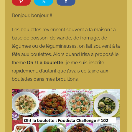
r
m
Bonjour, bonjour !!
a
r
Les boulettes reviennent souvent à la maison : à
m
base de poisson, de viande, de fromage, de
o
légumes ou de légumineuses, on fait souvent à la
t
fête aux boulettes. Alors quand Irisa a proposé le
t
thème
Oh ! La boulette
, je me suis inscrite
e
rapidement, d’autant que j’avais ce tajine aux
boulettes dans mes brouillons.