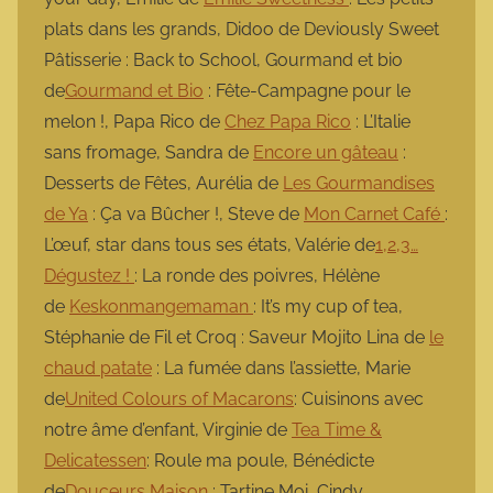
plats dans les grands, Didoo de Deviously Sweet
Pâtisserie : Back to School, Gourmand et bio
de
Gourmand et Bio
: Fête-Campagne pour le
melon !, Papa Rico de
Chez Papa Rico
: L’Italie
sans fromage, Sandra de
Encore un gâteau
:
Desserts de Fêtes, Aurélia de
Les Gourmandises
de Ya
: Ça va Bûcher !, Steve de
Mon Carnet Café
:
L’œuf, star dans tous ses états, Valérie de
1,2,3…
Dégustez !
: La ronde des poivres, Hélène
de
Keskonmangemaman
: It’s my cup of tea,
Stéphanie de Fil et Croq : Saveur Mojito Lina de
le
chaud patate
: La fumée dans l’assiette, Marie
de
United Colours of Macarons
: Cuisinons avec
notre âme d’enfant, Virginie de
Tea Time &
Delicatessen
: Roule ma poule, Bénédicte
de
Douceurs Maison
: Tartine Moi, Cindy