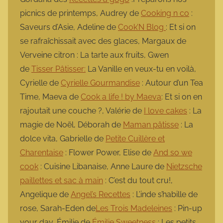
picnics de printemps, Audrey de
Cooking n co
:
Saveurs d’Asie, Adeline de
Cook’N Blog
: Et si on
se rafraîchissait avec des glaces, Margaux de
Verveine citron : La tarte aux fruits, Gwen
de
Tisser Pâtisser:
La Vanille en veux-tu en voilà,
Cyrielle de
Cyrielle Gourmandise
: Autour d’un Tea
Time, Maeva de
Cook a life ! by Maeva
: Et si on en
rajoutait une couche ?, Valérie de
I love cakes
: La
magie de Noël, Déborah de
Maman pâtisse
: La
dolce vita, Gabrielle de
Petite Cuillère et
Charentaise
: Flower Power, Elise de
And so we
cook
: Cuisine Libanaise, Anne Laure de
Nietzsche
paillettes et sac à main
: C’est du tout cru!,
Angelique de
Angel’s Recettes
: L’inde s’habille de
rose, Sarah-Eden de
Les Trois Madeleines
: Pin-up
your day, Émilie de
Émilie Sweetness
: Les petits