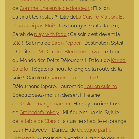
de
Comme une envie de douceur
: Et si on
cuisinait les restes ?, Lilie de
La Cuisine Maison, Et
Pourquoi pas Moi?
: Les courges sont à la fête,
Sarah de
play with food
: Ce soir, c’est devant la
télé !, Sabrina de
Sab’n’Pepper
: Destination Soleil
!, Cécile de
Ma Cuisine Bleu Combava
: Le Tour
du Monde des Petits Déjeuners !, Patou de
Karibo
Sakafo
: Régalons-nous le long de la route de la
soie !, Carole de
Ramène La Popotte
! :
Détournons l’apéro, Laurent de
Lau en cuisine
:
Spéculoosez-moi un dessert !, Hélène
de
Keskonmangemaman
: Holdays on ice, Lova
de
Grainedefaimkely
: Mi-figue mi-raisin, Sylvie
de
la table de Clara
: La cuisine s’habille en orange
pour Halloween, Daniela de
Quelque part en
Provence
: Autour de la verrine, Delphine de
Oh la