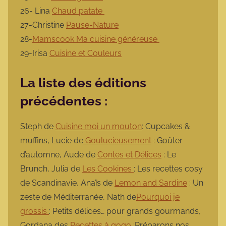
26- Lina
Chaud patate
27-Christine
Pause-Nature
28-
Mamscook Ma cuisine généreuse
29-Irisa
Cuisine et Couleurs
La liste des éditions
précédentes :
Steph de
Cuisine moi un mouton
: Cupcakes &
muffins, Lucie de
Goulucieusement
: Goûter
d’automne, Aude de
Contes et Délices
: Le
Brunch, Julia de
Les Cookines
: Les recettes cosy
de Scandinavie, Anaïs de
Lemon and Sardine
: Un
zeste de Méditerranée, Nath de
Pourquoi je
grossis
: Petits délices… pour grands gourmands,
Gordana des
Recettes à gogo
:Préparons nos