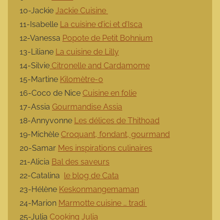
10-Jackie
Jackie Cuisine
11-Isabelle
La cuisine d’ici et d’Isca
12-Vanessa
Popote de Petit Bohnium
13-Liliane
La cuisine de Lilly
14-Silvie
Citronelle and Cardamome
15-Martine
Kilomètre-0
16-Coco de Nice
Cuisine en folie
17-Assia
Gourmandise Assia
18-Annyvonne
Les délices de Thithoad
19-Michèle
Croquant, fondant, gourmand
20-Samar
Mes inspirations culinaires
21-Alicia
Bal des saveurs
22-Catalina
le blog de Cata
23-Hélène
Keskonmangemaman
24-Marion
Marmotte cuisine … tradi
25-Julia
Cooking Julia