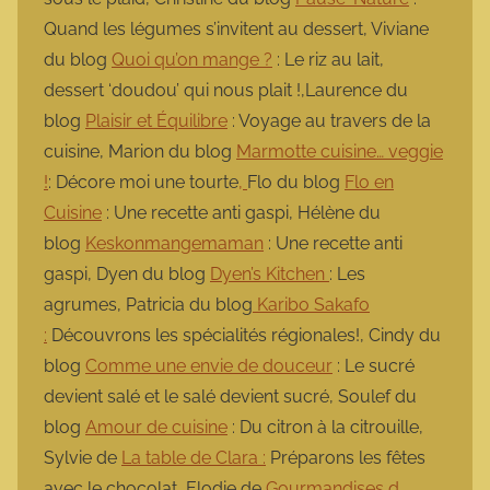
Quand les légumes s’invitent au dessert, Viviane
du blog
Quoi qu’on mange ?
: Le riz au lait,
dessert ‘doudou’ qui nous plait !,Laurence du
blog
Plaisir et Équilibre
: Voyage au travers de la
cuisine, Marion du blog
Marmotte cuisine… veggie
!
: Décore moi une tourte
,
Flo du blog
Flo en
Cuisine
: Une recette anti gaspi, Hélène du
blog
Keskonmangemaman
: Une recette anti
gaspi, Dyen du blog
Dyen’s Kitchen
: Les
agrumes, Patricia du blog
Karibo Sakafo
:
Découvrons les spécialités régionales!, Cindy du
blog
Comme une envie de douceur
: Le sucré
devient salé et le salé devient sucré, Soulef du
blog
Amour de cuisine
: Du citron à la citrouille,
Sylvie de
La table de Clara :
Préparons les fêtes
avec le chocolat, Elodie de
Gourmandises d