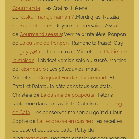
Gourmande
: Les Gratins, Hélène
de
Keskonmangemaman ?
:Mardi gras, Natalia
de
Sucreetepices
: Joyeux anniversaire!, Assia
de
Gourmandiseassia
: Verrine printanière, Ponpon
de
La cuisine de Ponpon
: Ramène ta fraise!, Guy
de
guy59600
: Le chocolat, Michelle de
Plaisirs de
la maison
: L’abricot version salé ou sucré, Martine
de
Kilomètre 0
: Les gâteaux du matin,
Michèle de
Croquant Fondant Gourmand
: Et
Patati et Patata… la pâte dans tous ses états,
Christèle de
La cuisine de poupoule
: Fêtons
l’automne dans nos assiette, Catalina de
Le blog
de Cata
: Les conserves maison au goût du jour,
Sophie de
La Tendresse en cuisine
: Les recettes
de base et coups de patte, Patty du
blog
veganvert
: Recettes classiques déclinées en