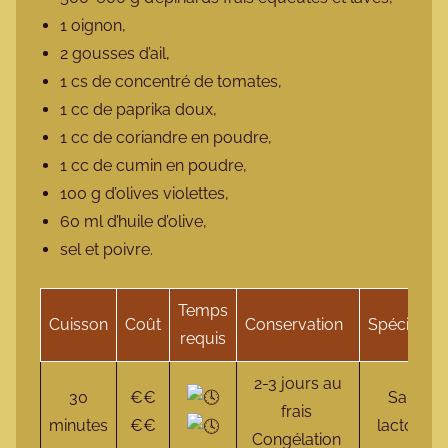
1 oignon,
2 gousses d’ail,
1 cs de concentré de tomates,
1 cc de paprika doux,
1 cc de coriandre en poudre,
1 cc de cumin en poudre,
100 g d’olives violettes,
60 ml d’huile d’olive,
sel et poivre.
Temps
Cuisson
Coût
Conservation
Spécificité
requis
2-3 jours au
30
€€
Sans
frais
minutes
€€
lactose
Congélation