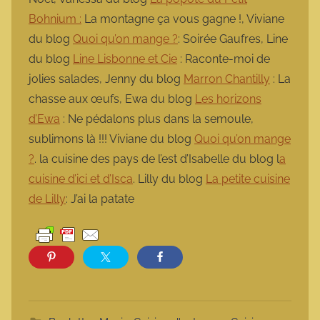
Bohnium :
La montagne ça vous gagne !, Viviane
du blog
Quoi qu’on mange ?
: Soirée Gaufres, Line
du blog
Line Lisbonne et Cie
: Raconte-moi de
jolies salades, Jenny du blog
Marron Chantilly
: La
chasse aux œufs, Ewa du blog
Les horizons
d’Ewa
: Ne pédalons plus dans la semoule,
sublimons là !!! Viviane du blog
Quoi qu’on mange
?
. la cuisine des pays de l’est d’Isabelle du blog l
a
cuisine d’ici et d’Isca
. Lilly du blog
La petite cuisine
de Lilly
: J’ai la patate