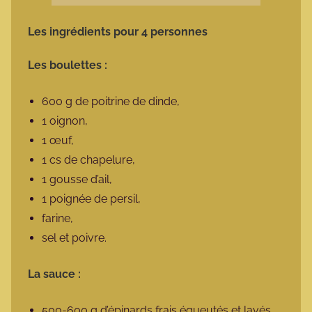
Les ingrédients pour 4 personnes
Les boulettes :
600 g de poitrine de dinde,
1 oignon,
1 œuf,
1 cs de chapelure,
1 gousse d’ail,
1 poignée de persil,
farine,
sel et poivre.
La sauce :
500-600 g d’épinards frais équeutés et lavés,