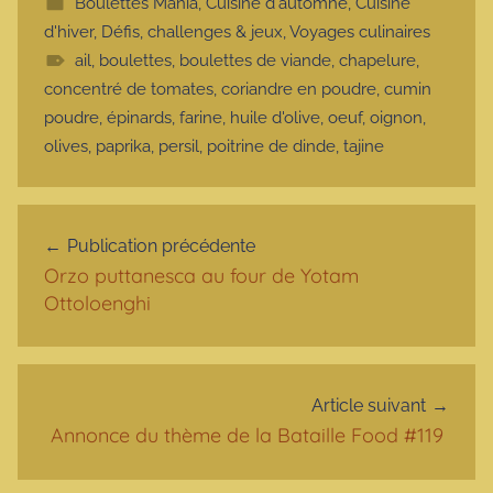
Boulettes Mania
,
Cuisine d'automne
,
Cuisine
d'hiver
,
Défis, challenges & jeux
,
Voyages culinaires
ail
,
boulettes
,
boulettes de viande
,
chapelure
,
concentré de tomates
,
coriandre en poudre
,
cumin
poudre
,
épinards
,
farine
,
huile d'olive
,
oeuf
,
oignon
,
olives
,
paprika
,
persil
,
poitrine de dinde
,
tajine
Navigation de l’article
Publication précédente
Orzo puttanesca au four de Yotam
Ottoloenghi
Article suivant
Annonce du thème de la Bataille Food #119