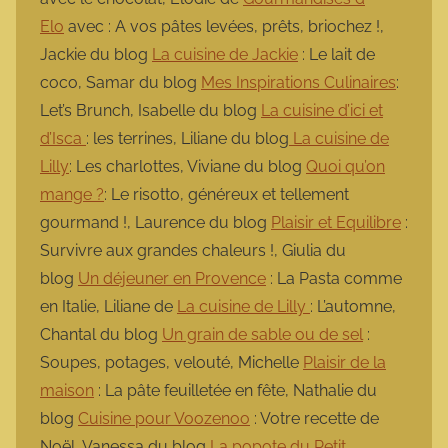
Elo
avec : A vos pâtes levées, prêts, briochez !,
Jackie du blog
La cuisine de Jackie
: Le lait de
coco, Samar du blog
Mes Inspirations Culinaires
:
Let’s Brunch, Isabelle du blog
La cuisine d’ici et
d’Isca
: les terrines, Liliane du blog
La cuisine de
Lilly
: Les charlottes, Viviane du blog
Quoi qu’on
mange ?
: Le risotto, généreux et tellement
gourmand !, Laurence du blog
Plaisir et Equilibre
:
Survivre aux grandes chaleurs !, Giulia du
blog
Un déjeuner en Provence
: La Pasta comme
en Italie, Liliane de
La cuisine de Lilly
: L’automne,
Chantal du blog
Un grain de sable ou de sel
:
Soupes, potages, velouté, Michelle
Plaisir de la
maison
: La pâte feuilletée en fête, Nathalie du
blog
Cuisine pour Voozenoo
: Votre recette de
Noël, Vanessa du blog
La popote du Petit