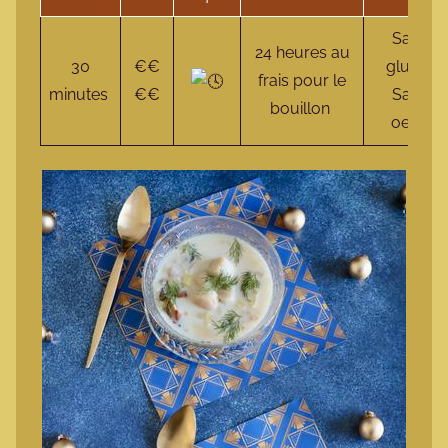
Sans
24 heures au
30
€€
gluten
frais pour le
minutes
€€
Sans
bouillon
oeuf