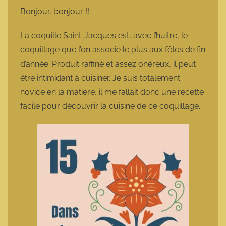
m
Bonjour, bonjour !!
a
r
La coquille Saint-Jacques est, avec l’huitre, le
m
coquillage que l’on associe le plus aux fêtes de fin
o
d’année. Produit raffiné et assez onéreux, il peut
t
être intimidant à cuisiner. Je suis totalement
t
novice en la matière, il me fallait donc une recette
e
facile pour découvrir la cuisine de ce coquillage.