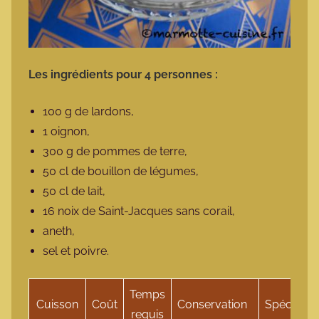
Les ingrédients pour 4 personnes :
100 g de lardons,
1 oignon,
300 g de pommes de terre,
50 cl de bouillon de légumes,
50 cl de lait,
16 noix de Saint-Jacques sans corail,
aneth,
sel et poivre.
Temps
Cuisson
Coût
Conservation
Spécificité
requis