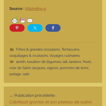
Source :
Kilomètre-0
Fêtes & grandes occasions
,
Tentacules,
coquillages & crustacés
,
Voyages culinaires
aneth
,
bouillon de légumes
,
lait
,
lardons
,
Noël
,
noix de Saint-Jacques
,
oignon
,
pommes de terre
,
potage
,
salé
Navigation de l’article
Publication précédente
Cabillaud gravlax et son plateau de sushis