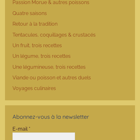
Passion Morue & autres poissons
Quatre saisons
Retour à la tradition
Tentacules, coquillages & crustacés
Un fruit, trois recettes
Un légume, trois recettes
Une légumineuse, trois recettes
Viande ou poisson et autres duels
Voyages culinaires
Abonnez-vous à la newsletter
E-mail
*