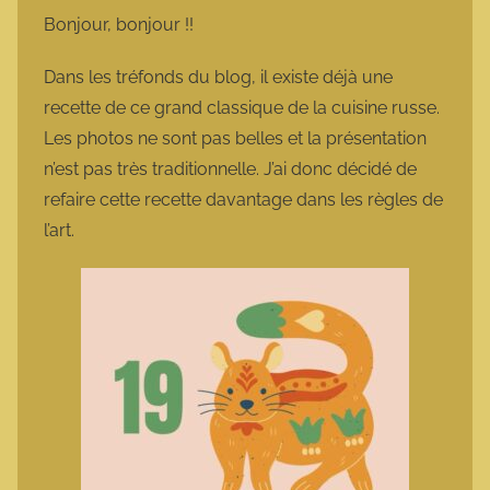
m
Bonjour, bonjour !!
a
r
Dans les tréfonds du blog, il existe déjà une
m
recette de ce grand classique de la cuisine russe.
o
Les photos ne sont pas belles et la présentation
t
n’est pas très traditionnelle. J’ai donc décidé de
t
refaire cette recette davantage dans les règles de
e
l’art.