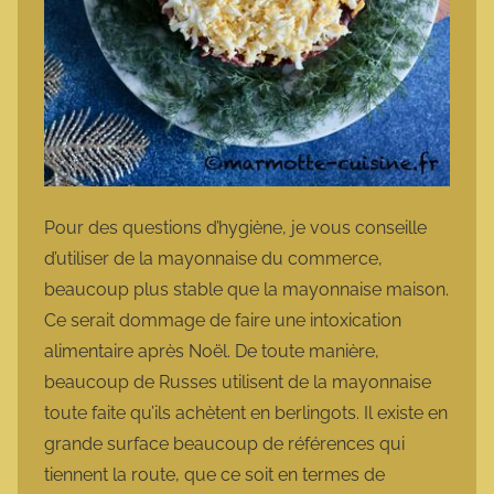
Pour des questions d’hygiène, je vous conseille
d’utiliser de la mayonnaise du commerce,
beaucoup plus stable que la mayonnaise maison.
Ce serait dommage de faire une intoxication
alimentaire après Noël. De toute manière,
beaucoup de Russes utilisent de la mayonnaise
toute faite qu’ils achètent en berlingots. Il existe en
grande surface beaucoup de références qui
tiennent la route, que ce soit en termes de