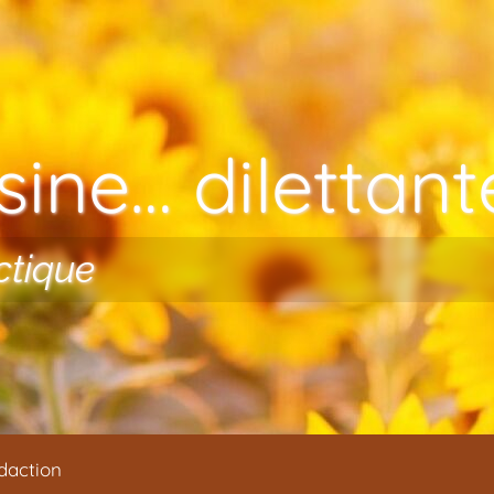
ine… dilettante
ctique
daction