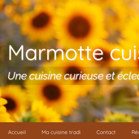
Aller au contenu
Marmotte cuis
Une cuisine curieuse et écle
Accueil
Ma cuisine tradi
Contact
Ré