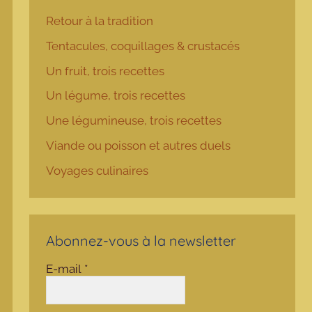
Retour à la tradition
Tentacules, coquillages & crustacés
Un fruit, trois recettes
Un légume, trois recettes
Une légumineuse, trois recettes
Viande ou poisson et autres duels
Voyages culinaires
Abonnez-vous à la newsletter
E-mail
*