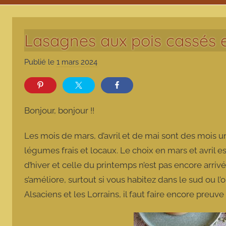
Lasagnes aux pois cassés
Publié le
1 mars 2024
p
a
r
m
Bonjour, bonjour !!
a
r
Les mois de mars, d’avril et de mai sont des mois 
m
légumes frais et locaux. Le choix en mars et avril est
o
d’hiver et celle du printemps n’est pas encore arrivé
t
s’améliore, surtout si vous habitez dans le sud ou l’o
t
e
Alsaciens et les Lorrains, il faut faire encore preuv