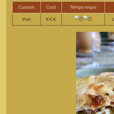
Cuisson
Coût
Temps requis
1h40
€€€
1