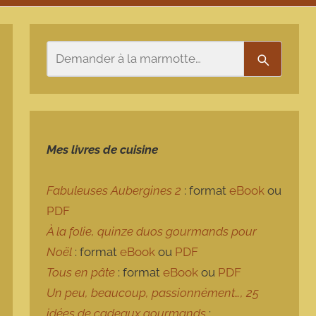
Rechercher
Recherch
Mes livres de cuisine
Fabuleuses Aubergines 2
: format
eBook
ou
PDF
À la folie, quinze duos gourmands pour
Noël
: format
eBook
ou
PDF
Tous en pâte
: format
eBook
ou
PDF
Un peu, beaucoup, passionnément…, 25
idées de cadeaux gourmands
: