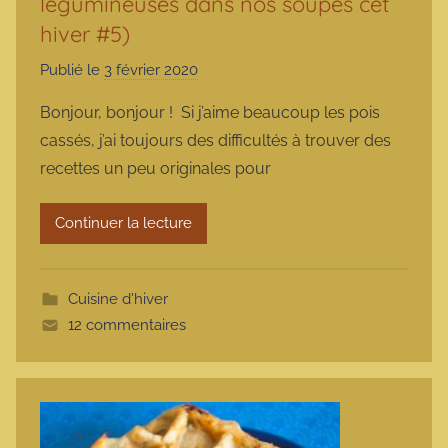
légumineuses dans nos soupes cet
hiver #5)
Publié le
3 février 2020
p
a
Bonjour, bonjour ! Si j’aime beaucoup les pois
r
cassés, j’ai toujours des difficultés à trouver des
m
recettes un peu originales pour
a
r
Continuer la lecture
m
o
t
Cuisine d'hiver
t
12 commentaires
e