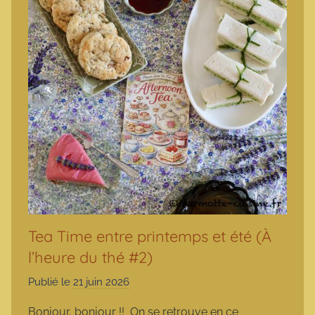
Tea Time entre printemps et été (À
l’heure du thé #2)
Publié le
21 juin 2026
p
a
Bonjour, bonjour !! On se retrouve en ce