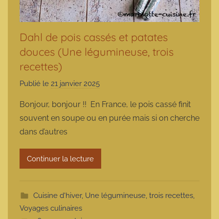
Dahl de pois cassés et patates
douces (Une légumineuse, trois
recettes)
Publié le
21 janvier 2025
p
a
Bonjour, bonjour !! En France, le pois cassé finit
r
souvent en soupe ou en purée mais si on cherche
m
dans d’autres
a
r
Continuer la lecture
m
o
t
Cuisine d'hiver
,
Une légumineuse, trois recettes
,
t
Voyages culinaires
e