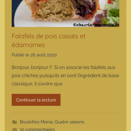
Falafels de pois cassés et
édamames
Publié le
26 août 2020
p
a
Bonjour, bonjour !! Si on associe les falafels aux
r
pois chiches puisqu’ils en sont l’ingrédient de base
m
classique, il s’avère que
a
r
Continuer la lecture
m
o
t
Boulettes Mania
,
Quatre saisons
t
10 commentaires