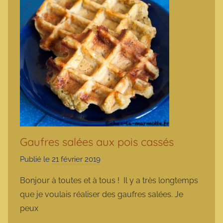
Gaufres salées aux pois cassés
Publié le
21 février 2019
p
a
Bonjour à toutes et à tous ! Il y a très longtemps
r
que je voulais réaliser des gaufres salées. Je
m
peux
a