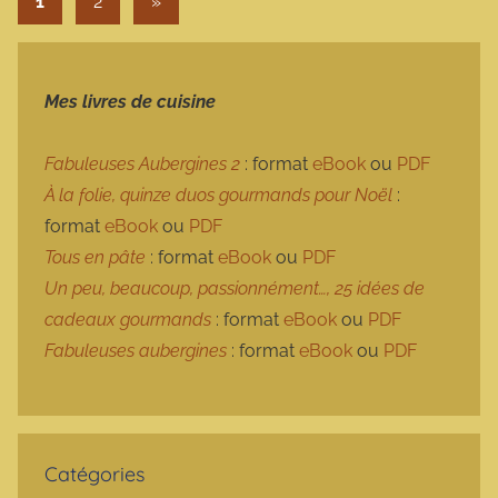
Articles suivants
1
2
»
Mes livres de cuisine
Fabuleuses Aubergines 2
: format
eBook
ou
PDF
À la folie, quinze duos gourmands pour Noël
:
format
eBook
ou
PDF
Tous en pâte
: format
eBook
ou
PDF
Un peu, beaucoup, passionnément…, 25 idées de
cadeaux gourmands
: format
eBook
ou
PDF
Fabuleuses aubergines
: format
eBook
ou
PDF
Catégories