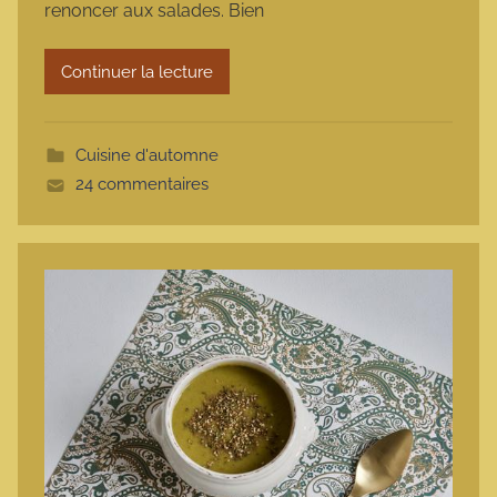
renoncer aux salades. Bien
a
r
Continuer la lecture
m
o
t
Cuisine d'automne
t
24 commentaires
e