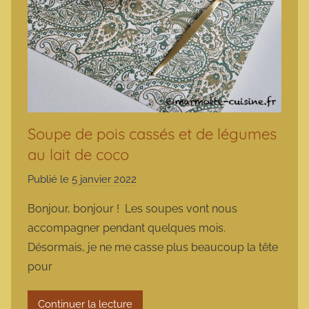
Soupe de pois cassés et de légumes
au lait de coco
Publié le
5 janvier 2022
p
a
Bonjour, bonjour ! Les soupes vont nous
r
accompagner pendant quelques mois.
m
Désormais, je ne me casse plus beaucoup la tête
a
pour
r
m
Continuer la lecture
o