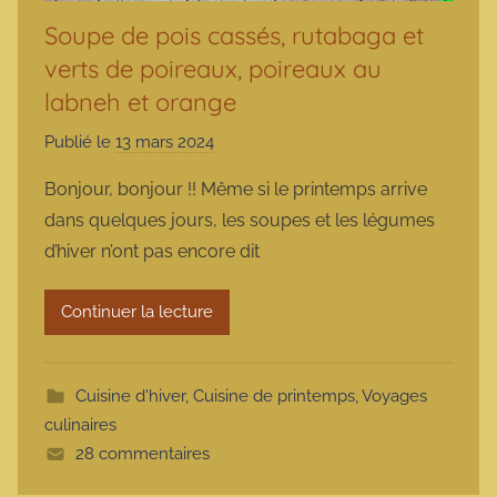
Soupe de pois cassés, rutabaga et
verts de poireaux, poireaux au
labneh et orange
Publié le
13 mars 2024
p
a
Bonjour, bonjour !! Même si le printemps arrive
r
dans quelques jours, les soupes et les légumes
m
d’hiver n’ont pas encore dit
a
r
Continuer la lecture
m
o
t
Cuisine d'hiver
,
Cuisine de printemps
,
Voyages
t
culinaires
e
28 commentaires