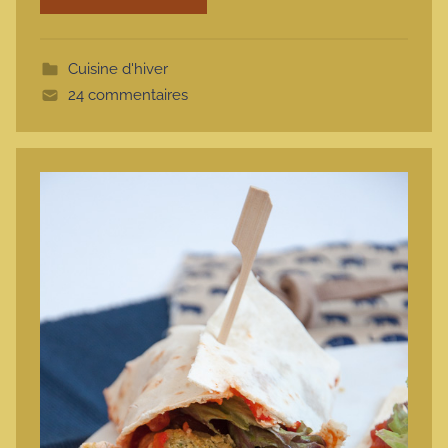
t
t
Cuisine d'hiver
e
24 commentaires