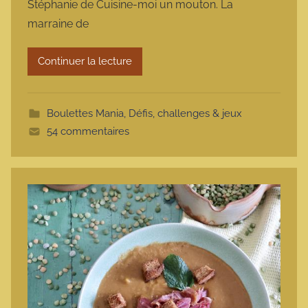
Stéphanie de Cuisine-moi un mouton. La
a
marraine de
r
m
Continuer la lecture
o
t
t
Boulettes Mania
,
Défis, challenges & jeux
e
54 commentaires