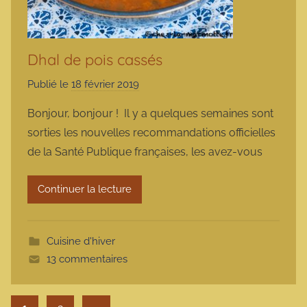
Dhal de pois cassés
Publié le
18 février 2019
p
a
Bonjour, bonjour ! Il y a quelques semaines sont
r
sorties les nouvelles recommandations officielles
m
de la Santé Publique françaises, les avez-vous
a
r
Continuer la lecture
m
o
t
Cuisine d'hiver
t
13 commentaires
e
Pagination des publications