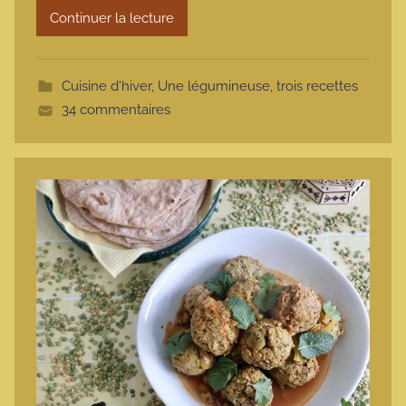
Continuer la lecture
m
o
t
Cuisine d'hiver
,
Une légumineuse, trois recettes
t
34 commentaires
e