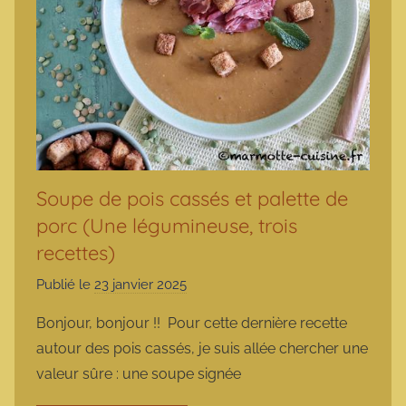
Soupe de pois cassés et palette de
porc (Une légumineuse, trois
recettes)
Publié le
23 janvier 2025
p
a
Bonjour, bonjour !! Pour cette dernière recette
r
autour des pois cassés, je suis allée chercher une
m
valeur sûre : une soupe signée
a
r