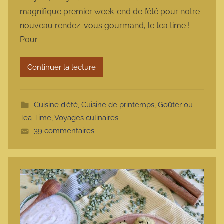
r
magnifique premier week-end de l’été pour notre
m
nouveau rendez-vous gourmand, le tea time !
a
Pour
r
m
Continuer la lecture
o
t
t
Cuisine d'été
,
Cuisine de printemps
,
Goûter ou
e
Tea Time
,
Voyages culinaires
39 commentaires