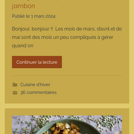
jambon
Publié le
1 mars 2024
p
a
Bonjour, bonjour !! Les mois de mars, d’avril et de
r
mai sont des mois un peu compliqués à gérer
m
quand on
a
r
Continuer la lecture
m
o
t
Cuisine d'hiver
t
36 commentaires
e