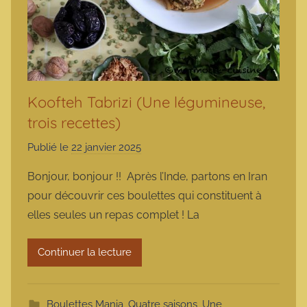
Koofteh Tabrizi (Une légumineuse,
trois recettes)
Publié le
22 janvier 2025
p
a
Bonjour, bonjour !! Après l’Inde, partons en Iran
r
pour découvrir ces boulettes qui constituent à
m
elles seules un repas complet ! La
a
r
Continuer la lecture
m
o
t
Boulettes Mania
,
Quatre saisons
,
Une