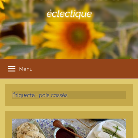
éclectique
Menu
Étiquette :
pois cassés