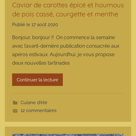
Caviar de carottes épicé et houmous
de pois cassé, courgette et menthe
Publié le
17 août 2020
p
a
Bonjour, bonjour !! On commence la semaine
r
avec l’avant-dernière publication consacrée aux
m
apéros estivaux. Aujourd’hui, je vous propose
a
deux nouvelles tartinades
r
m
Continuer la lecture
o
t
t
Cuisine d'été
e
12 commentaires