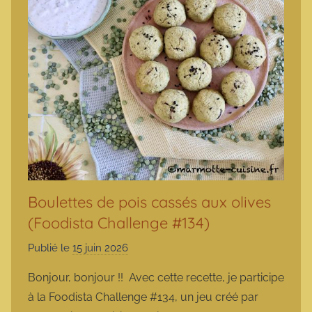
Boulettes de pois cassés aux olives
(Foodista Challenge #134)
Publié le
15 juin 2026
p
a
Bonjour, bonjour !! Avec cette recette, je participe
r
à la Foodista Challenge #134, un jeu créé par
m