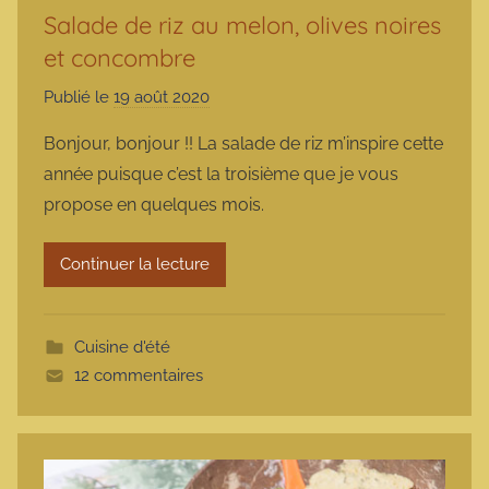
Salade de riz au melon, olives noires
et concombre
Publié le
19 août 2020
p
a
Bonjour, bonjour !! La salade de riz m’inspire cette
r
année puisque c’est la troisième que je vous
m
propose en quelques mois.
a
r
Continuer la lecture
m
o
t
Cuisine d'été
t
12 commentaires
e