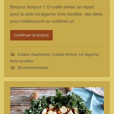
a
Bonjour, bonjour !! En cette année, on repart
r
pour la série Un légume, trois recettes : des idées
m
pour (re)découvrir ou sublimer un
a
r
Continuer la lecture
m
o
t
Cuisine d'automne
,
Cuisine d'hiver
,
Un légume,
t
trois recettes
e
36 commentaires