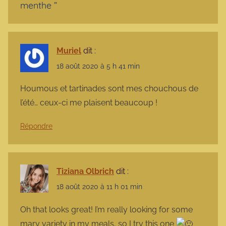
menthe
”
Muriel
dit :
18 août 2020 à 5 h 41 min
Houmous et tartinades sont mes chouchous de
l’été… ceux-ci me plaisent beaucoup !
Répondre
Tiziana Olbrich
dit :
18 août 2020 à 11 h 01 min
Oh that looks great! I’m really looking for some
mary variety in my meals, so I try this one