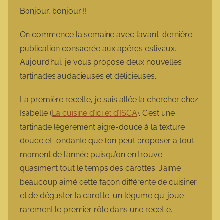
m
Bonjour, bonjour !!
a
r
On commence la semaine avec l’avant-dernière
m
publication consacrée aux apéros estivaux.
o
Aujourd’hui, je vous propose deux nouvelles
t
tartinades audacieuses et délicieuses.
t
e
La première recette, je suis allée la chercher chez
Isabelle (
La cuisine d’ici et d’ISCA
). C’est une
tartinade légèrement aigre-douce à la texture
douce et fondante que l’on peut proposer à tout
moment de l’année puisqu’on en trouve
quasiment tout le temps des carottes. J’aime
beaucoup aimé cette façon différente de cuisiner
et de déguster la carotte, un légume qui joue
rarement le premier rôle dans une recette.