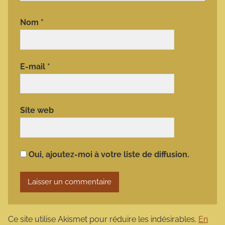
Nom
*
E-mail
*
Site web
Oui, ajoutez-moi à votre liste de diffusion.
Ce site utilise Akismet pour réduire les indésirables.
En