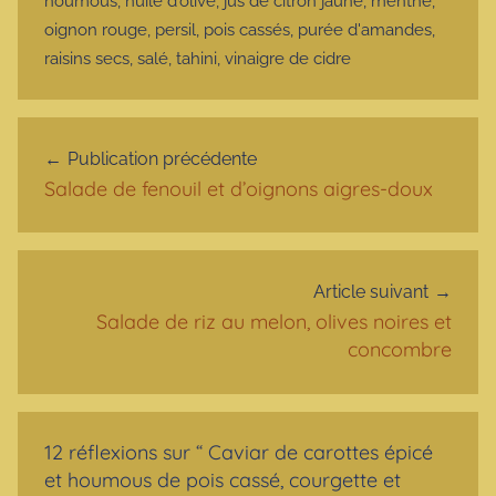
houmous
,
huile d'olive
,
jus de citron jaune
,
menthe
,
oignon rouge
,
persil
,
pois cassés
,
purée d'amandes
,
raisins secs
,
salé
,
tahini
,
vinaigre de cidre
Navigation de l’article
Publication précédente
Salade de fenouil et d’oignons aigres-doux
Article suivant
Salade de riz au melon, olives noires et
concombre
12 réflexions sur “
Caviar de carottes épicé
et houmous de pois cassé, courgette et