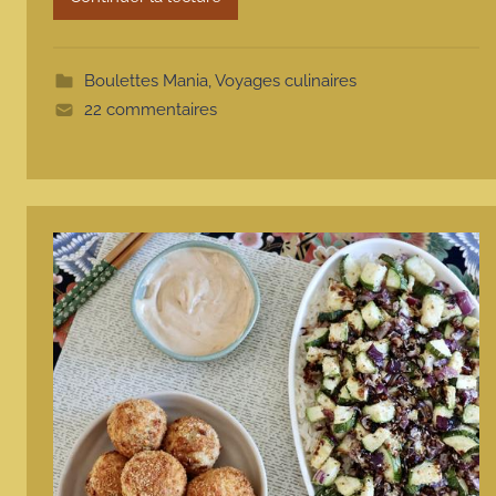
o
t
t
Boulettes Mania
,
Voyages culinaires
e
22 commentaires