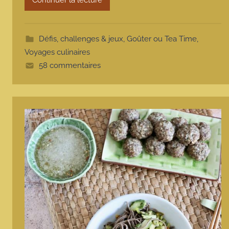
Continuer la lecture
t
e
Défis, challenges & jeux
,
Goûter ou Tea Time
,
Voyages culinaires
58 commentaires