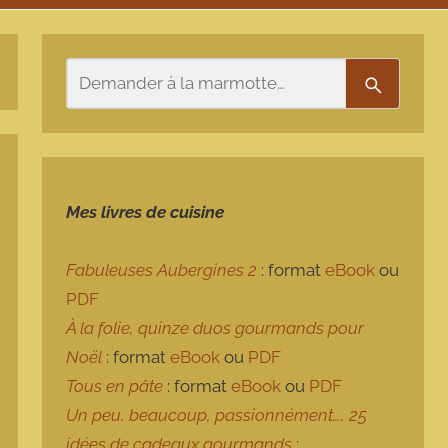
Rechercher
Recherch
Mes livres de cuisine
Fabuleuses Aubergines 2
: format
eBook
ou
PDF
À la folie, quinze duos gourmands pour
Noël
: format
eBook
ou
PDF
Tous en pâte
: format
eBook
ou
PDF
Un peu, beaucoup, passionnément…, 25
idées de cadeaux gourmands
: