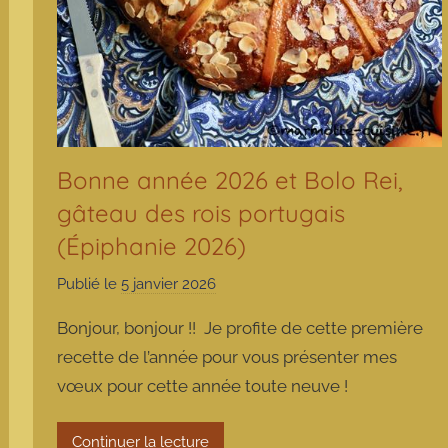
Bonne année 2026 et Bolo Rei,
gâteau des rois portugais
(Épiphanie 2026)
Publié le
5 janvier 2026
p
a
Bonjour, bonjour !! Je profite de cette première
r
recette de l’année pour vous présenter mes
m
vœux pour cette année toute neuve !
a
r
m
Continuer la lecture