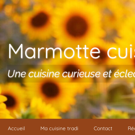
Aller au contenu
Marmotte cuis
Une cuisine curieuse et écle
Accueil
Ma cuisine tradi
Contact
Ré