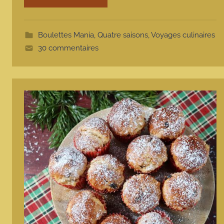
o
t
t
Boulettes Mania
,
Quatre saisons
,
Voyages culinaires
e
30 commentaires