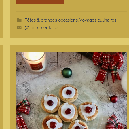
o
t
t
Fêtes & grandes occasions
,
Voyages culinaires
e
50 commentaires