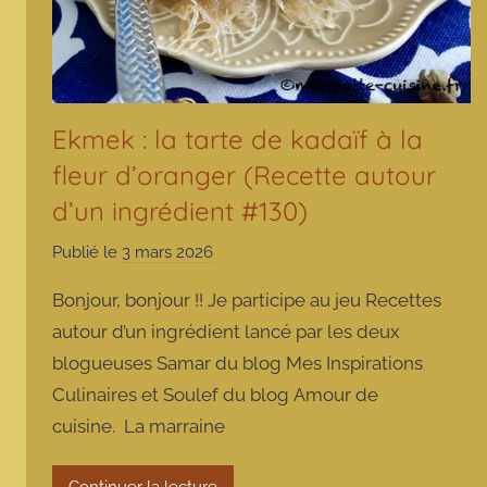
Ekmek : la tarte de kadaïf à la
fleur d’oranger (Recette autour
d’un ingrédient #130)
Publié le
3 mars 2026
p
a
Bonjour, bonjour !! Je participe au jeu Recettes
r
autour d’un ingrédient lancé par les deux
m
blogueuses Samar du blog Mes Inspirations
a
Culinaires et Soulef du blog Amour de
r
m
cuisine. La marraine
o
t