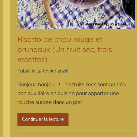
Risotto de chou rouge et
pruneaux (Un fruit sec, trois
recettes)
Publié le
19 février 2026
p
a
Bonjour, bonjour !! Les fruits secs sont un très
r
bon auxiliaire en cuisine pour apporter une
m
touche sucrée dans un plat
a
r
m
Continuer la lecture
o
t