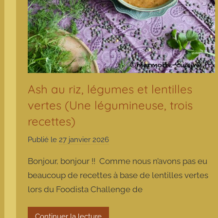
Ash au riz, légumes et lentilles
vertes (Une légumineuse, trois
recettes)
Publié le
27 janvier 2026
p
a
Bonjour, bonjour !! Comme nous n’avons pas eu
r
beaucoup de recettes à base de lentilles vertes
m
lors du Foodista Challenge de
a
r
m
Continuer la lecture