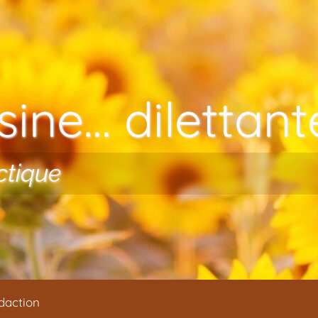
ine… dilettante
ctique
daction