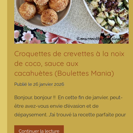
Croquettes de crevettes à la noix
de coco, sauce aux
cacahuètes (Boulettes Mania)
Publié le
26 janvier 2026
p
a
Bonjour, bonjour !! En cette fin de janvier, peut-
r
être avez-vous envie d’évasion et de
m
dépaysement. J’ai trouvé la recette parfaite pour
a
r
m
Continuer la lecture