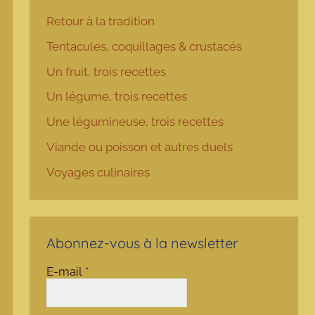
Retour à la tradition
Tentacules, coquillages & crustacés
Un fruit, trois recettes
Un légume, trois recettes
Une légumineuse, trois recettes
Viande ou poisson et autres duels
Voyages culinaires
Abonnez-vous à la newsletter
E-mail
*