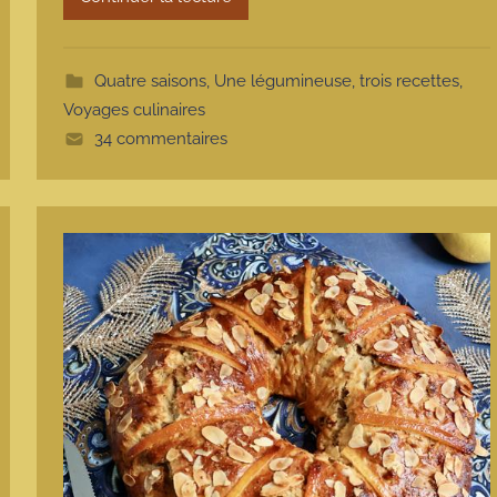
o
t
t
Quatre saisons
,
Une légumineuse, trois recettes
,
e
Voyages culinaires
34 commentaires