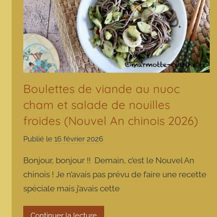
Boulettes de viande au nuoc
cham et salade de nouilles
froides (Nouvel An chinois 2026)
Publié le
16 février 2026
p
a
Bonjour, bonjour !! Demain, c’est le Nouvel An
r
chinois ! Je n’avais pas prévu de faire une recette
m
spéciale mais j’avais cette
a
r
m
Continuer la lecture