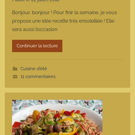
a
Bonjour, bonjour ! Pour finir la semaine, je vous
r
propose une idée recette très ensoleillée ! Elle
m
sera aussi l’occasion
a
r
Continuer la lecture
m
o
t
Cuisine d'été
t
11 commentaires
e