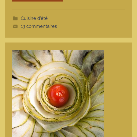
o
t
Cuisine d'été
t
13 commentaires
e