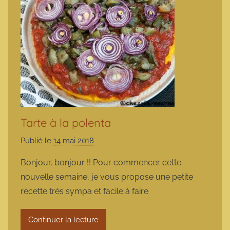
Tarte à la polenta
Publié le
14 mai 2018
p
a
Bonjour, bonjour !! Pour commencer cette
r
nouvelle semaine, je vous propose une petite
m
recette très sympa et facile à faire
a
r
Continuer la lecture
m