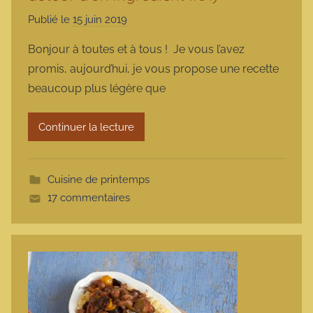
Publié le
15 juin 2019
p
a
Bonjour à toutes et à tous ! Je vous l’avez
r
promis, aujourd’hui, je vous propose une recette
m
beaucoup plus légère que
a
r
Continuer la lecture
m
o
t
Cuisine de printemps
t
17 commentaires
e