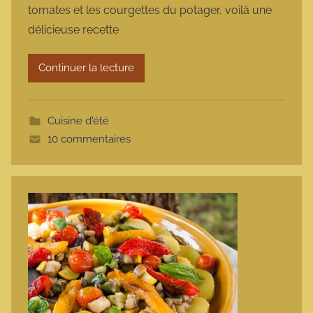
tomates et les courgettes du potager, voilà une
m
délicieuse recette
a
r
Continuer la lecture
m
o
t
Cuisine d'été
t
10 commentaires
e