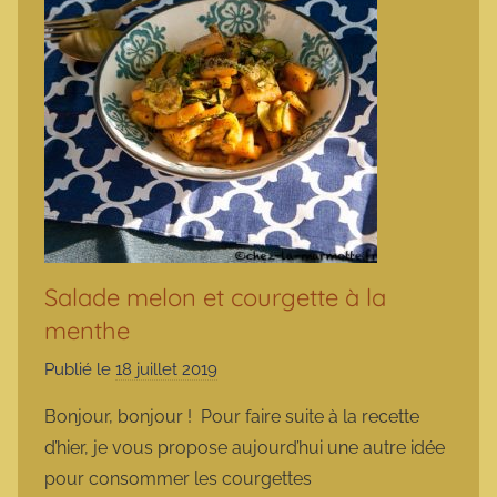
Salade melon et courgette à la
menthe
Publié le
18 juillet 2019
p
a
Bonjour, bonjour ! Pour faire suite à la recette
r
d’hier, je vous propose aujourd’hui une autre idée
m
pour consommer les courgettes
a