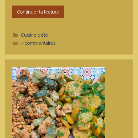
r
Continuer la lecture
m
o
t
Cuisine d'été
t
7 commentaires
e