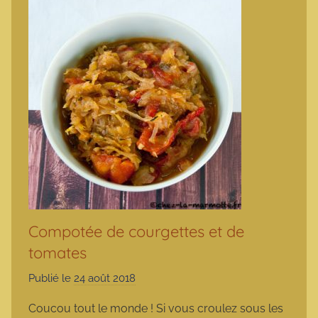
Compotée de courgettes et de
tomates
Publié le
24 août 2018
p
a
Coucou tout le monde ! Si vous croulez sous les
r