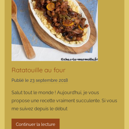
Ratatouille au four
Publié le
23 septembre 2018
p
a
Salut tout le monde ! Aujourd’hui, je vous
r
propose une recette vraiment succulente. Si vous
m
me suivez depuis le début
a
r
Continuer la lecture
m