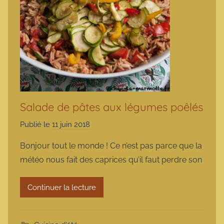
Salade de pâtes aux légumes poêlés
Publié le
11 juin 2018
p
a
Bonjour tout le monde ! Ce n’est pas parce que la
r
météo nous fait des caprices qu’il faut perdre son
m
a
Continuer la lecture
r
m
o