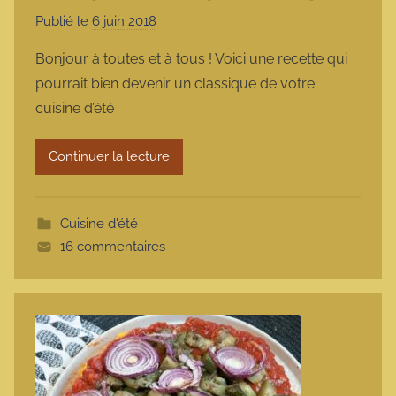
Publié le
6 juin 2018
p
a
Bonjour à toutes et à tous ! Voici une recette qui
r
pourrait bien devenir un classique de votre
m
cuisine d’été
a
r
Continuer la lecture
m
o
t
Cuisine d'été
t
16 commentaires
e