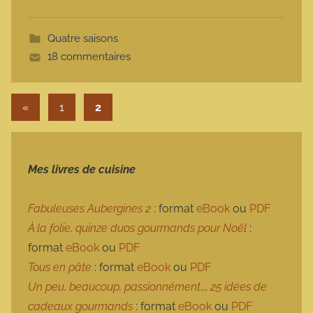
o
t
Quatre saisons
t
18 commentaires
e
Pagination des publications
Publications précédentes
«
1
2
Mes livres de cuisine
Fabuleuses Aubergines 2
: format
eBook
ou
PDF
À la folie, quinze duos gourmands pour Noël
:
format
eBook
ou
PDF
Tous en pâte
: format
eBook
ou
PDF
Un peu, beaucoup, passionnément…, 25 idées de
cadeaux gourmands
: format
eBook
ou
PDF