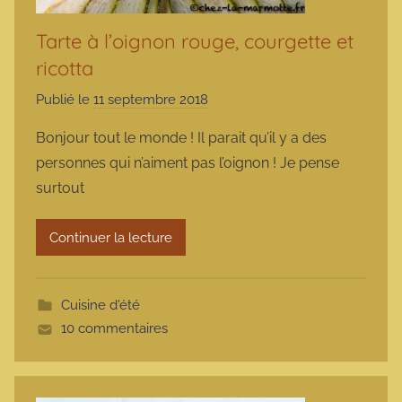
Tarte à l’oignon rouge, courgette et
ricotta
Publié le
11 septembre 2018
p
a
Bonjour tout le monde ! Il parait qu’il y a des
r
personnes qui n’aiment pas l’oignon ! Je pense
m
surtout
a
r
Continuer la lecture
m
o
t
Cuisine d'été
t
10 commentaires
e