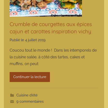
Crumble de courgettes aux épices
cajun et carottes inspiration vichy
Publié le
4 juillet 2019
p
a
Coucou tout le monde ! Dans les intemporels de
r
la cuisine salée, à côté des tartes, cakes et
m
muffins, on peut
a
r
Continuer la lecture
m
o
t
Cuisine d'été
t
9 commentaires
e