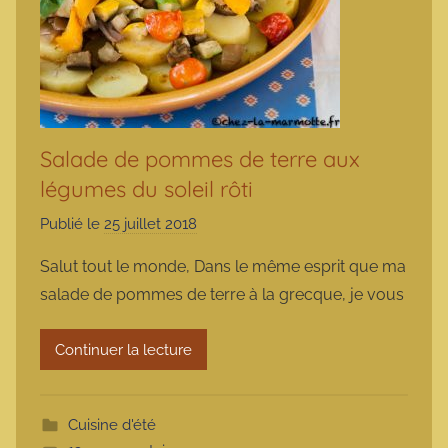
Salade de pommes de terre aux
légumes du soleil rôti
Publié le
25 juillet 2018
p
a
Salut tout le monde, Dans le même esprit que ma
r
salade de pommes de terre à la grecque, je vous
m
a
Continuer la lecture
r
m
o
Cuisine d'été
t