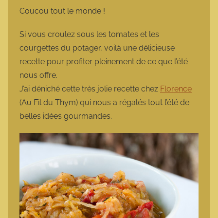
m
Coucou tout le monde !
a
r
Si vous croulez sous les tomates et les
m
courgettes du potager, voilà une délicieuse
o
recette pour profiter pleinement de ce que l’été
t
nous offre.
t
J’ai déniché cette très jolie recette chez
Florence
e
(Au Fil du Thym) qui nous a régalés tout l’été de
belles idées gourmandes.