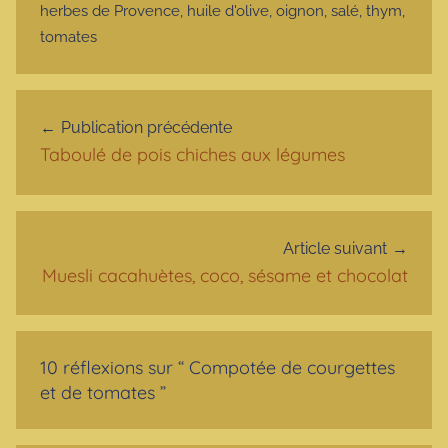
herbes de Provence
,
huile d'olive
,
oignon
,
salé
,
thym
,
tomates
Navigation de l’article
Publication précédente
Taboulé de pois chiches aux légumes
Article suivant
Muesli cacahuètes, coco, sésame et chocolat
10 réflexions sur “
Compotée de courgettes
et de tomates
”