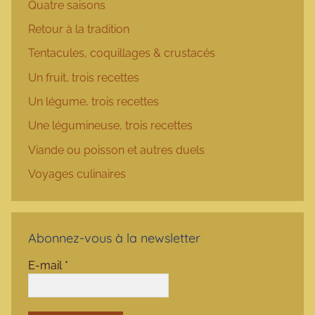
Quatre saisons
Retour à la tradition
Tentacules, coquillages & crustacés
Un fruit, trois recettes
Un légume, trois recettes
Une légumineuse, trois recettes
Viande ou poisson et autres duels
Voyages culinaires
Abonnez-vous à la newsletter
E-mail
*