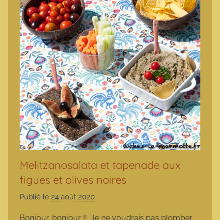
Melitzanosalata et tapenade aux
figues et olives noires
Publié le
24 août 2020
p
a
Bonjour, bonjour !! Je ne voudrais pas plomber