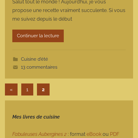
Salut tout le monde ! Aujourd’hui, je vous
r
propose une recette vraiment succulente. Si vous
m
me suivez depuis le début
a
r
Continuer la lecture
m
o
t
Cuisine d'été
t
13 commentaires
e
Pagination des publications
Publications précédentes
«
1
2
Mes livres de cuisine
Fabuleuses Aubergines 2
: format
eBook
ou
PDF