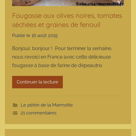
Fougasse aux olives noires, tomates
séchées et graines de fenouil
Publié le
16 août 2019
p
a
Bonjour, bonjour ! Pour terminer la semaine,
r
nous revoici en France avec cette délicieuse
m
fougasse à base de farine de d’épeautre.
a
r
Continuer la lecture
m
o
t
Le pétrin de la Marmotte
t
21 commentaires
e