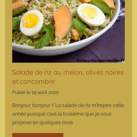
Salade de riz au melon, olives noires
et concombre
Publié le
19 août 2020
p
a
Bonjour, bonjour !! La salade de riz m’inspire cette
r
année puisque c’est la troisième que je vous
m
propose en quelques mois.
a
r