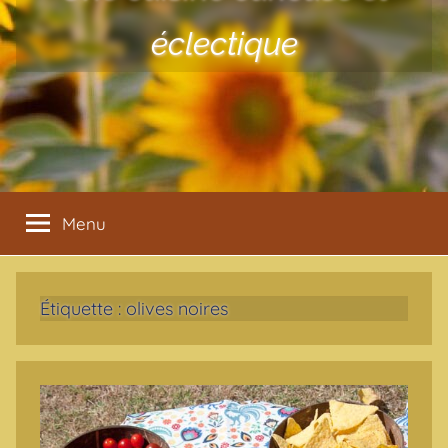
éclectique
Menu
Étiquette :
olives noires