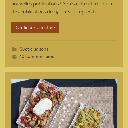
nouvelles publications ! Après cette interruption
m
des publications de 15 jours, je reprends
a
r
Continuer la lecture
m
o
t
Quatre saisons
t
20 commentaires
e