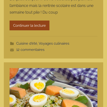
r
l’ambiance mais la rentrée scolaire est dans une
m
semaine tout pile ! Du coup
a
r
Continuer la lecture
m
o
t
Cuisine d'été
,
Voyages culinaires
t
12 commentaires
e