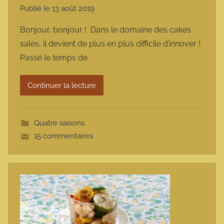
Publié le
13 août 2019
p
a
Bonjour, bonjour ! Dans le domaine des cakes
r
salés, il devient de plus en plus difficile d’innover !
m
Passé le temps de
a
r
Continuer la lecture
m
o
t
Quatre saisons
t
15 commentaires
e