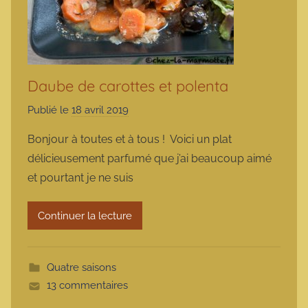
Daube de carottes et polenta
Publié le
18 avril 2019
p
a
Bonjour à toutes et à tous ! Voici un plat
r
délicieusement parfumé que j’ai beaucoup aimé
m
et pourtant je ne suis
a
r
Continuer la lecture
m
o
t
Quatre saisons
t
13 commentaires
e