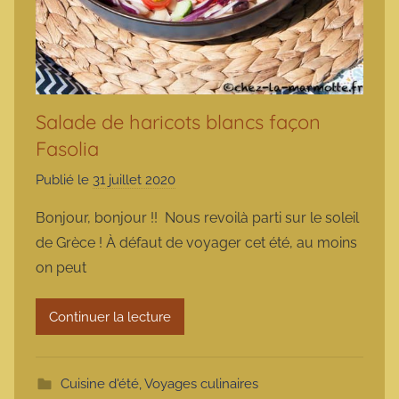
Salade de haricots blancs façon
Fasolia
Publié le
31 juillet 2020
p
a
Bonjour, bonjour !! Nous revoilà parti sur le soleil
r
de Grèce ! À défaut de voyager cet été, au moins
m
on peut
a
r
Continuer la lecture
m
o
t
Cuisine d'été
,
Voyages culinaires
t