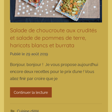
Salade de choucroute aux crudités
et salade de pommes de terre,
haricots blancs et burrata
Publié le
29 août 2019
p
a
Bonjour, bonjour ! Je vous propose aujourd’hui
r
encore deux recettes pour le prix d’une ! Vous
m
allez finir par croire que je
a
r
Continuer la lecture
m
o
t
Cuisine d'été