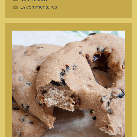
t
15 commentaires
e