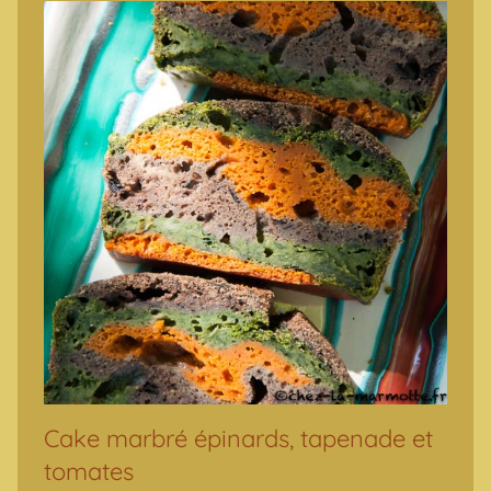
Cake marbré épinards, tapenade et
tomates