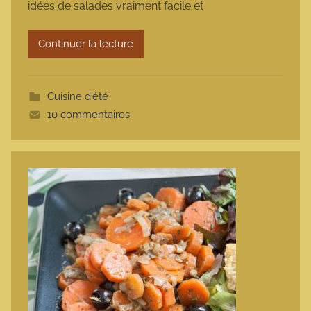
idées de salades vraiment facile et
a
r
Continuer la lecture
m
o
t
Cuisine d'été
t
10 commentaires
e