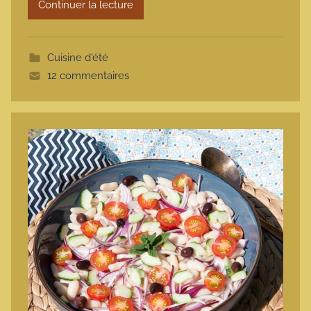
Continuer la lecture
m
o
t
Cuisine d'été
t
12 commentaires
e