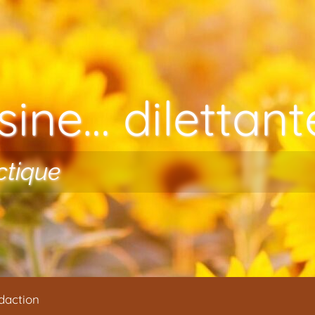
ine… dilettante
ctique
daction