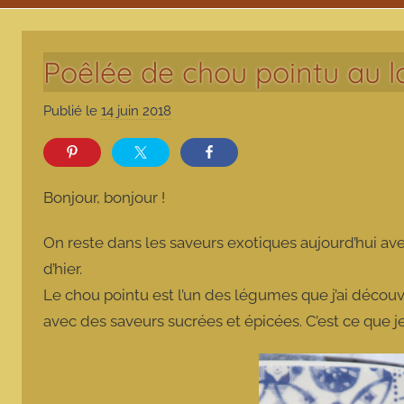
Poêlée de chou pointu au l
Publié le
14 juin 2018
p
a
r
m
Bonjour, bonjour !
a
r
On reste dans les saveurs exotiques aujourd’hui av
m
d’hier.
o
Le chou pointu est l’un des légumes que j’ai découve
t
avec des saveurs sucrées et épicées. C’est ce que je
t
e