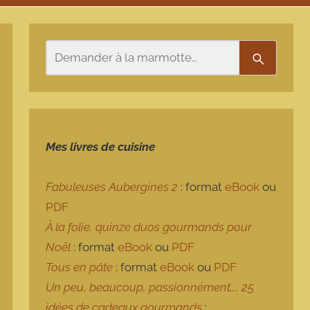
Rechercher
Recherch
Mes livres de cuisine
Fabuleuses Aubergines 2
: format
eBook
ou
PDF
À la folie, quinze duos gourmands pour
Noël
: format
eBook
ou
PDF
Tous en pâte
: format
eBook
ou
PDF
Un peu, beaucoup, passionnément…, 25
idées de cadeaux gourmands
: