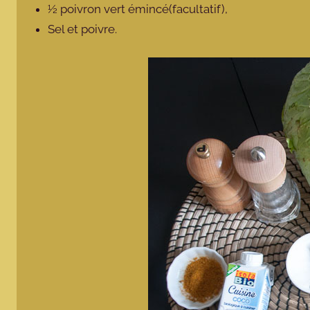
½ poivron vert émincé(facultatif),
Sel et poivre.