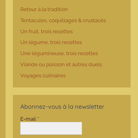
Retour à la tradition
Tentacules, coquillages & crustacés
Un fruit, trois recettes
Un légume, trois recettes
Une légumineuse, trois recettes
Viande ou poisson et autres duels
Voyages culinaires
Abonnez-vous à la newsletter
E-mail
*