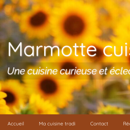
Aller au contenu
Marmotte cuis
Une cuisine curieuse et écle
Accueil
Ma cuisine tradi
Contact
Ré