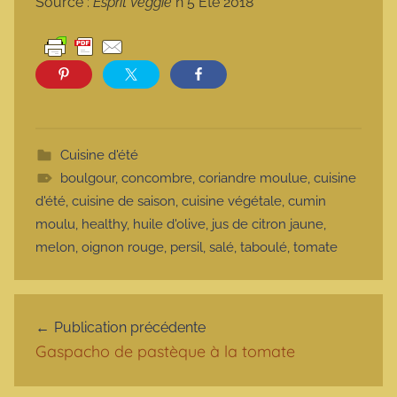
Source :
Esprit Veggie
n°5 Été 2018
Cuisine d'été
boulgour
,
concombre
,
coriandre moulue
,
cuisine
d'été
,
cuisine de saison
,
cuisine végétale
,
cumin
moulu
,
healthy
,
huile d'olive
,
jus de citron jaune
,
melon
,
oignon rouge
,
persil
,
salé
,
taboulé
,
tomate
Navigation de l’article
Publication précédente
Gaspacho de pastèque à la tomate