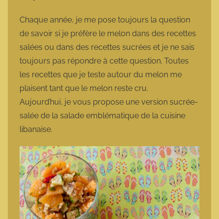
a
r
Chaque année, je me pose toujours la question
m
de savoir si je préfère le melon dans des recettes
o
salées ou dans des recettes sucrées et je ne sais
t
toujours pas répondre à cette question. Toutes
t
les recettes que je teste autour du melon me
e
plaisent tant que le melon reste cru.
Aujourd’hui, je vous propose une version sucrée-
salée de la salade emblématique de la cuisine
libanaise.