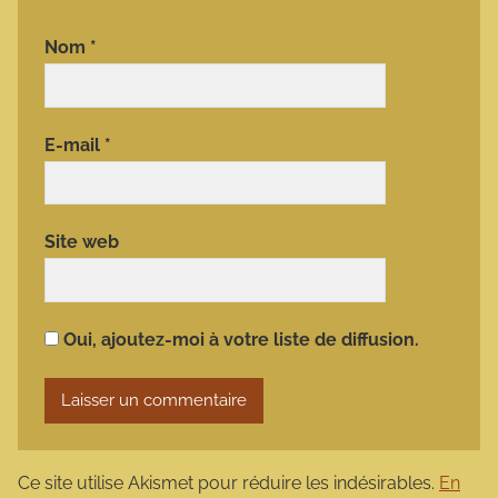
Nom
*
E-mail
*
Site web
Oui, ajoutez-moi à votre liste de diffusion.
Ce site utilise Akismet pour réduire les indésirables.
En