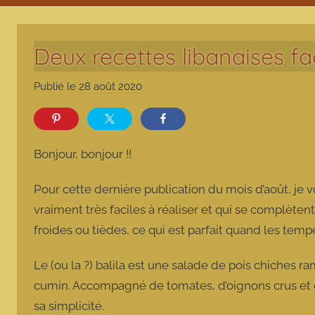
Deux recettes libanaises fa
Publié le
28 août 2020
p
a
r
m
Bonjour, bonjour !!
a
r
Pour cette dernière publication du mois d’août, je 
m
vraiment très faciles à réaliser et qui se complète
o
froides ou tièdes, ce qui est parfait quand les te
t
t
Le (ou la ?) balila est une salade de pois chiches 
e
cumin. Accompagné de tomates, d’oignons crus et de 
sa simplicité.