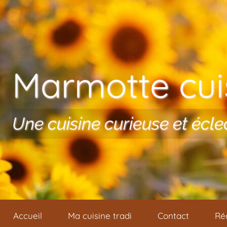
Aller au contenu
Marmotte cuis
Une cuisine curieuse et écle
Accueil
Ma cuisine tradi
Contact
Ré