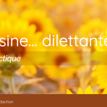
ine… dilettante
ctique
daction