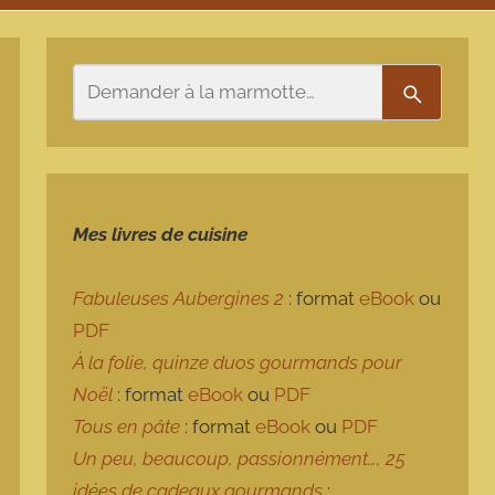
Rechercher
Recherch
Mes livres de cuisine
Fabuleuses Aubergines 2
: format
eBook
ou
PDF
À la folie, quinze duos gourmands pour
Noël
: format
eBook
ou
PDF
Tous en pâte
: format
eBook
ou
PDF
Un peu, beaucoup, passionnément…, 25
idées de cadeaux gourmands
: