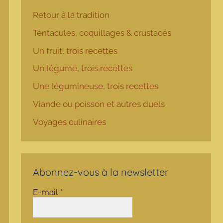
Retour à la tradition
Tentacules, coquillages & crustacés
Un fruit, trois recettes
Un légume, trois recettes
Une légumineuse, trois recettes
Viande ou poisson et autres duels
Voyages culinaires
Abonnez-vous à la newsletter
E-mail
*