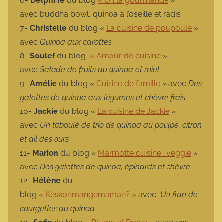
6-
Delphine
du blog
« Oh la gourmande
»
avec buddha bowl, quinoa à l’oseille et radis
7-
Christelle
du blog «
La cuisine de poupoule
»
avec
Quinoa aux carottes
8-
Soulef
du blog
« Amour de cuisine
»
avec
Salade de fruits au quinoa et miel
9-
Amélie
du blog «
Cuisine de famille
» avec
Des
galettes de quinoa aux légumes et chèvre frais
10-
Jackie
du blog «
La cuisine de Jackie
»
avec
Un taboulé de trio de quinoa au poulpe, citron
et ail des ours
11-
Marion
du blog «
Marmotte cuisine… veggie
»
avec
Des galettes de quinoa, épinards et chèvre
12-
Hélène
du
blog
« Keskonmangemaman? »
avec
Un flan de
courgettes au quinoa