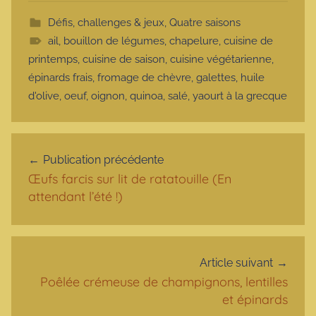
Défis, challenges & jeux
,
Quatre saisons
ail
,
bouillon de légumes
,
chapelure
,
cuisine de
printemps
,
cuisine de saison
,
cuisine végétarienne
,
épinards frais
,
fromage de chèvre
,
galettes
,
huile
d'olive
,
oeuf
,
oignon
,
quinoa
,
salé
,
yaourt à la grecque
Navigation de l’article
Publication précédente
Œufs farcis sur lit de ratatouille (En
attendant l’été !)
Article suivant
Poêlée crémeuse de champignons, lentilles
et épinards