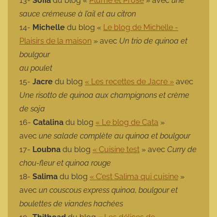
13-
Sofia
du blog «
Plume et Prose
» avec
une
sauce crémeuse à l’ail et au citron
14-
Michelle
du blog «
Le blog de Michelle -
Plaisirs de la maison
» avec
Un trio de quinoa et
boulgour
au poulet
15-
Jacre
du blog
« Les recettes de Jacre »
avec
Une risotto de quinoa aux champignons et crème
de soja
16-
Catalina
du blog
« Le blog de Cata
»
avec
une salade complète au quinoa et boulgour
17-
Loubna
du blog
« Cuisine test
» avec
Curry de
chou-fleur et quinoa rouge
18-
Salima
du blog
« C’est Salima qui cuisine
»
avec
un couscous express quinoa, boulgour et
boulettes de viandes hachées