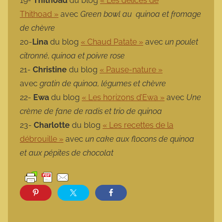
19-
Thithoad
du blog
« Les délices de
Thithoad »
avec
Green bowl au quinoa et fromage
de chèvre
20-
Lina
du blog
« Chaud Patate »
avec
un poulet
citronné, quinoa et poivre rose
21-
Christine
du blog
« Pause-nature »
avec
gratin de quinoa, légumes et chèvre
22-
Ewa
du blog
« Les horizons d’Ewa »
avec
Une
crème de fane de radis et trio de quinoa
23-
Charlotte
du blog
« Les recettes de la
débrouille »
avec
un cake aux flocons de quinoa
et aux pépites de chocolat