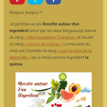
r
m
Bonjour, bonjour !!
a
r
Je participe au jeu
Recette autour d’un
m
ingrédient
lancé par les deux blogueuses Samar
o
du blog
« Mes Inspirations Culinaires»
et Soulef
t
du blog
« Amour de cuisine »
. La marraine du
t
mois est Charlotte du blog
« Les recettes de la
e
débrouille »
qui a choisi comme ingrédient
le
quinoa
.