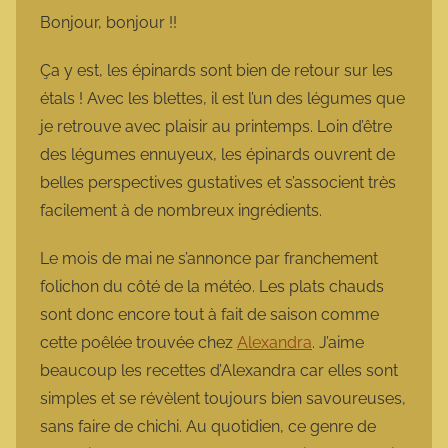
m
Bonjour, bonjour !!
a
r
Ça y est, les épinards sont bien de retour sur les
m
étals ! Avec les blettes, il est l’un des légumes que
o
je retrouve avec plaisir au printemps. Loin d’être
t
des légumes ennuyeux, les épinards ouvrent de
t
belles perspectives gustatives et s’associent très
e
facilement à de nombreux ingrédients.
Le mois de mai ne s’annonce par franchement
folichon du côté de la météo. Les plats chauds
sont donc encore tout à fait de saison comme
cette poêlée trouvée chez
Alexandra
. J’aime
beaucoup les recettes d’Alexandra car elles sont
simples et se révèlent toujours bien savoureuses,
sans faire de chichi. Au quotidien, ce genre de