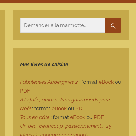
Rechercher
Recherch
Mes livres de cuisine
Fabuleuses Aubergines 2
: format
eBook
ou
PDF
À la folie, quinze duos gourmands pour
Noël
: format
eBook
ou
PDF
Tous en pâte
: format
eBook
ou
PDF
Un peu, beaucoup, passionnément…, 25
idées de cadeaux gourmands
: