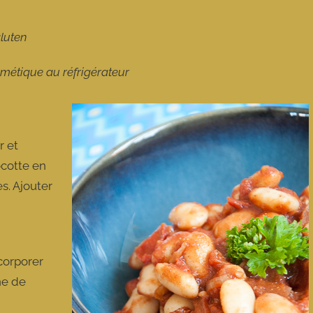
gluten
rmétique au réfrigérateur
r et
cocotte en
s. Ajouter
ncorporer
ne de