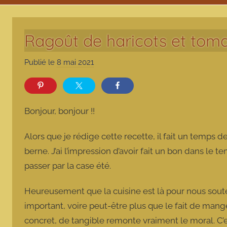
Ragoût de haricots et tomat
Publié le
8 mai 2021
p
a
r
m
Bonjour, bonjour !!
a
r
Alors que je rédige cette recette, il fait un temps de
m
berne. J’ai l’impression d’avoir fait un bon dans l
o
passer par la case été.
t
t
Heureusement que la cuisine est là pour nous soute
e
important, voire peut-être plus que le fait de mange
concret, de tangible remonte vraiment le moral. C