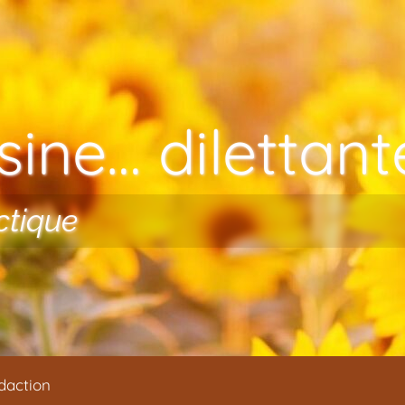
ine… dilettante
ctique
daction