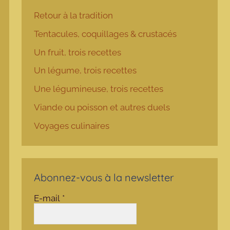
Retour à la tradition
Tentacules, coquillages & crustacés
Un fruit, trois recettes
Un légume, trois recettes
Une légumineuse, trois recettes
Viande ou poisson et autres duels
Voyages culinaires
Abonnez-vous à la newsletter
E-mail
*