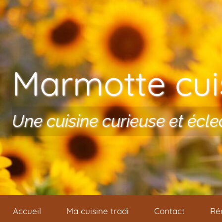
Aller au contenu
Marmotte cuis
Une cuisine curieuse et écle
Accueil
Ma cuisine tradi
Contact
Ré