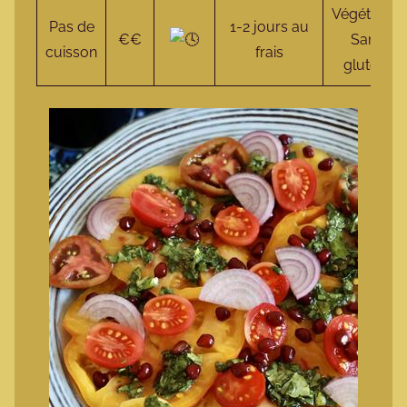
Végétalien
Pas de
1-2 jours au
€€
Sans
cuisson
frais
gluten