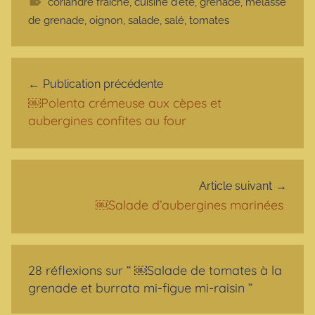
coriandre fraîche
,
cuisine d'été
,
grenade
,
mélasse
de grenade
,
oignon
,
salade
,
salé
,
tomates
Navigation de l’article
Publication précédente
￼Polenta crémeuse aux cèpes et
aubergines confites au four
Article suivant
￼Salade d’aubergines marinées
28 réflexions sur “
￼Salade de tomates à la
grenade et burrata mi-figue mi-raisin
”