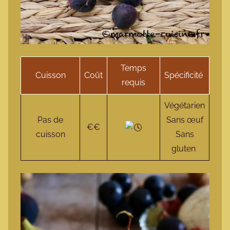
Temps
Cuisson
Coût
Spécificité
requis
Végétarien
Pas de
Sans œuf
€€
cuisson
Sans
gluten