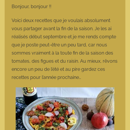
m
Bonjour, bonjour !!
a
r
Voici deux recettes que je voulais absolument
m
vous partager avant la fin de la saison. Je les ai
o
réalisés début septembre et je me rends compte
t
que je poste peut-être un peu tard, car nous
t
sommes vraiment à la toute fin de la saison des
e
tomates, des figues et du raisin. Au mieux, rêvons
encore un peu de l’été et au pire gardez ces
recettes pour l’année prochaine…