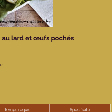
n au lard et œufs pochés
ée,
Temps requis
Spécificité