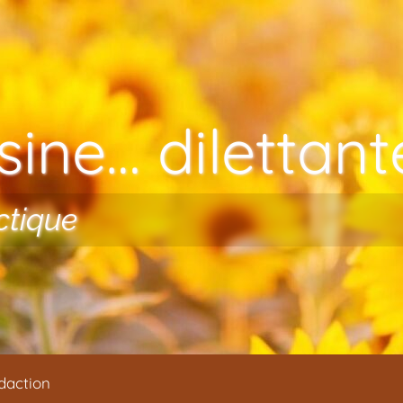
ine… dilettante
ctique
daction