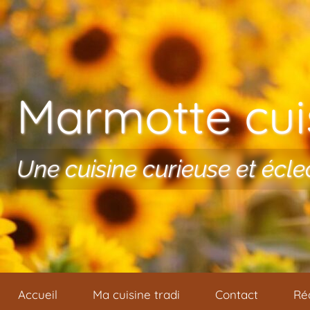
Aller au contenu
Marmotte cuis
Une cuisine curieuse et écle
Accueil
Ma cuisine tradi
Contact
Ré