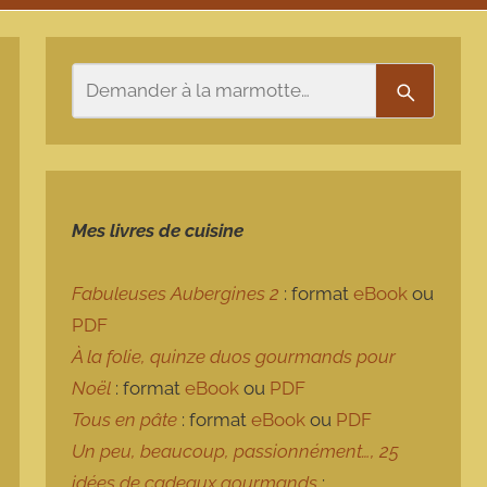
Rechercher
Recherch
Mes livres de cuisine
Fabuleuses Aubergines 2
: format
eBook
ou
PDF
À la folie, quinze duos gourmands pour
Noël
: format
eBook
ou
PDF
Tous en pâte
: format
eBook
ou
PDF
Un peu, beaucoup, passionnément…, 25
idées de cadeaux gourmands
: