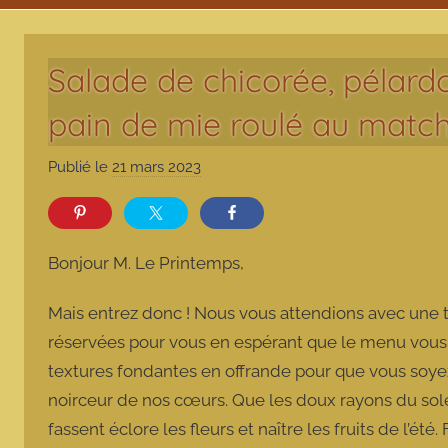
Salade de chicorée, pélard
pain de mie roulé au matc
Publié le
21 mars 2023
p
a
r
m
Bonjour M. Le Printemps,
a
r
Mais entrez donc ! Nous vous attendions avec une t
m
réservées pour vous en espérant que le menu vous 
o
textures fondantes en offrande pour que vous soyez 
t
noirceur de nos cœurs. Que les doux rayons du soleil 
t
e
fassent éclore les fleurs et naître les fruits de l’ét