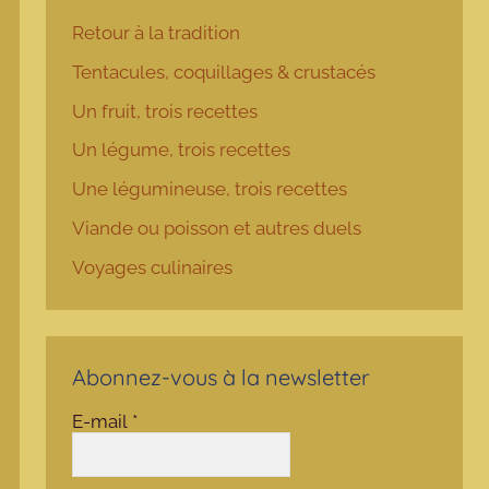
Retour à la tradition
Tentacules, coquillages & crustacés
Un fruit, trois recettes
Un légume, trois recettes
Une légumineuse, trois recettes
Viande ou poisson et autres duels
Voyages culinaires
Abonnez-vous à la newsletter
E-mail
*