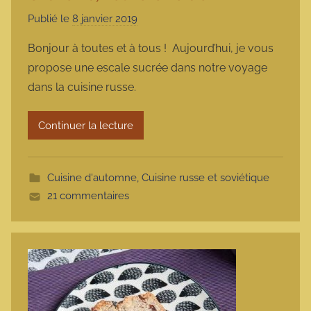
Publié le
8 janvier 2019
p
a
Bonjour à toutes et à tous ! Aujourd’hui, je vous
r
propose une escale sucrée dans notre voyage
m
dans la cuisine russe.
a
r
Continuer la lecture
m
o
t
Cuisine d'automne
,
Cuisine russe et soviétique
t
21 commentaires
e