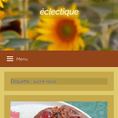
éclectique
Menu
Étiquette :
sucre roux