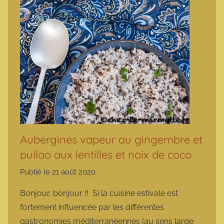
Aubergines vapeur au gingembre et
pullao aux lentilles et noix de coco
Publié le
21 août 2020
p
a
Bonjour, bonjour !! Si la cuisine estivale est
r
fortement influencée par les différentes
m
gastronomies méditerranéennes (au sens large