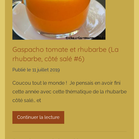
Gaspacho tomate et rhubarbe (La
rhubarbe, côté salé #6)
Publié le
11 juillet 2019
p
a
Coucou tout le monde ! Je pensais en avoir fini
r
cette année avec cette thématique de la rhubarbe
m
côté salé… et
a
r
Continuer la lecture
m
o
t