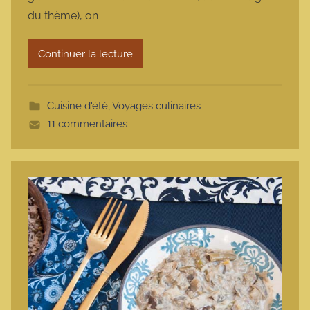
a
du thème), on
r
m
Continuer la lecture
o
t
t
Cuisine d'été
,
Voyages culinaires
e
11 commentaires