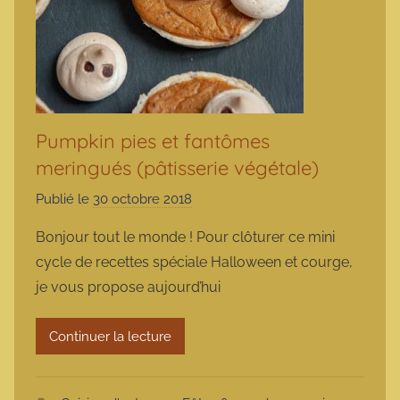
Pumpkin pies et fantômes
meringués (pâtisserie végétale)
Publié le
30 octobre 2018
p
a
Bonjour tout le monde ! Pour clôturer ce mini
r
cycle de recettes spéciale Halloween et courge,
m
je vous propose aujourd’hui
a
r
Continuer la lecture
m
o
t