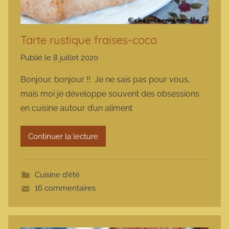
Tarte rustique fraises-coco
Publié le
8 juillet 2020
p
a
Bonjour, bonjour !! Je ne sais pas pour vous,
r
mais moi je développe souvent des obsessions
m
en cuisine autour d’un aliment
a
r
Continuer la lecture
m
o
t
Cuisine d'été
t
16 commentaires
e