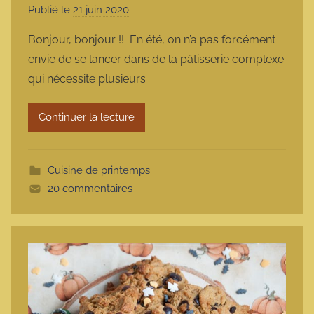
Publié le
21 juin 2020
p
a
Bonjour, bonjour !! En été, on n’a pas forcément
r
envie de se lancer dans de la pâtisserie complexe
m
qui nécessite plusieurs
a
r
Continuer la lecture
m
o
t
Cuisine de printemps
t
20 commentaires
e