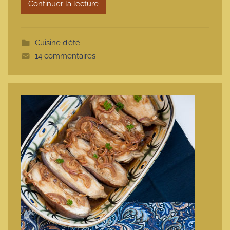
Continuer la lecture
m
o
t
Cuisine d'été
t
14 commentaires
e