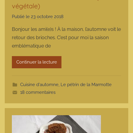
végétale)
Publié le
23 octobre 2018
p
a
Bonjour les ami(e)s ! À la maison, l’automne voit le
r
retour des brioches. C’est pour moi la saison
m
emblématique de
a
r
Continuer la lecture
m
o
t
Cuisine d'automne
,
Le pétrin de la Marmotte
t
18 commentaires
e