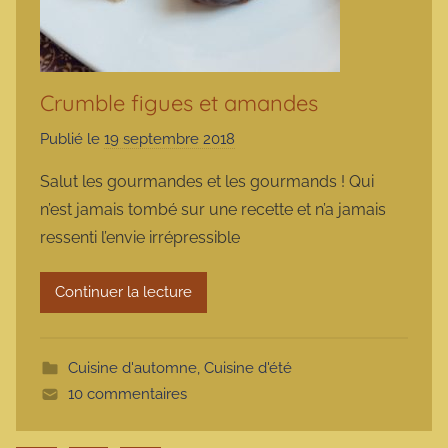
Crumble figues et amandes
Publié le
19 septembre 2018
p
a
Salut les gourmandes et les gourmands ! Qui
r
n’est jamais tombé sur une recette et n’a jamais
m
ressenti l’envie irrépressible
a
r
Continuer la lecture
m
o
t
Cuisine d'automne
,
Cuisine d'été
t
10 commentaires
e