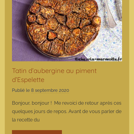
Tatin d’aubergine au piment
d’Espelette
Publié le
8 septembre 2020
p
a
Bonjour, bonjour ! Me revoici de retour après ces
r
quelques jours de repos. Avant de vous parler de
m
la recette du
a
r