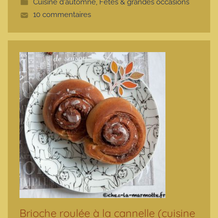
Cuisine d'automne
,
Fêtes & grandes occasions
t
10 commentaires
e
Brioche roulée à la cannelle (cuisine