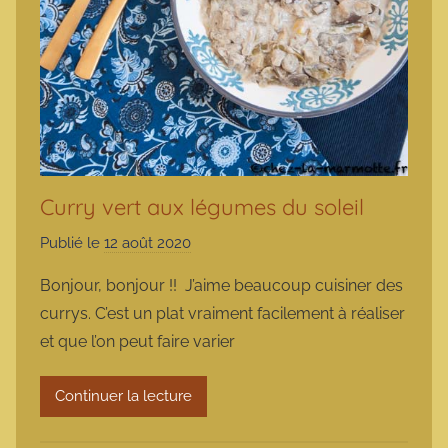
Curry vert aux légumes du soleil
Publié le
12 août 2020
p
a
Bonjour, bonjour !! J’aime beaucoup cuisiner des
r
currys. C’est un plat vraiment facilement à réaliser
m
et que l’on peut faire varier
a
r
Continuer la lecture
m
o