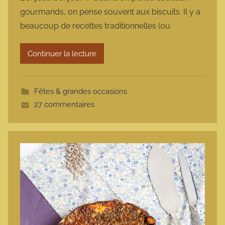
r
gourmands, on pense souvent aux biscuits. Il y a
m
beaucoup de recettes traditionnelles (ou
a
r
Continuer la lecture
m
o
t
Fêtes & grandes occasions
t
27 commentaires
e