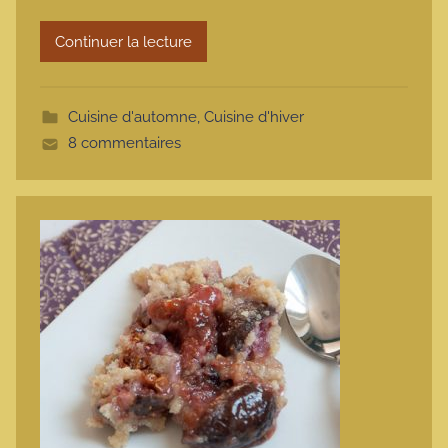
r
Continuer la lecture
m
o
t
Cuisine d'automne
,
Cuisine d'hiver
t
8 commentaires
e