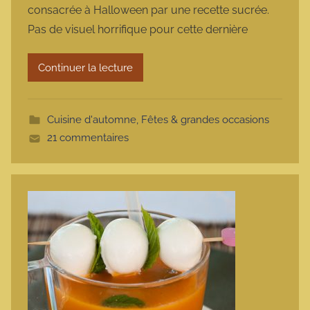
consacrée à Halloween par une recette sucrée.
m
Pas de visuel horrifique pour cette dernière
a
r
Continuer la lecture
m
o
t
Cuisine d'automne
,
Fêtes & grandes occasions
t
21 commentaires
e