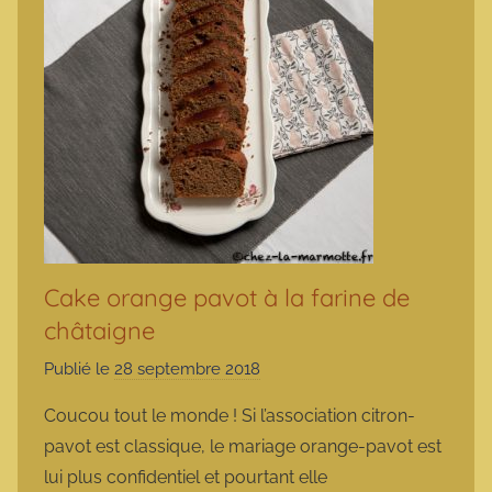
Cake orange pavot à la farine de
châtaigne
Publié le
28 septembre 2018
p
a
Coucou tout le monde ! Si l’association citron-
r
pavot est classique, le mariage orange-pavot est
m
lui plus confidentiel et pourtant elle
a