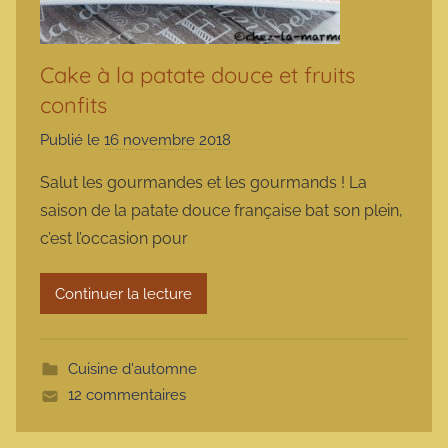
Cake à la patate douce et fruits
confits
Publié le
16 novembre 2018
p
a
Salut les gourmandes et les gourmands ! La
r
saison de la patate douce française bat son plein,
m
c’est l’occasion pour
a
r
Continuer la lecture
m
o
t
Cuisine d'automne
t
12 commentaires
e