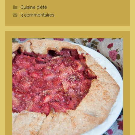
t
Cuisine d'été
t
3 commentaires
e