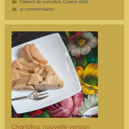
Cabinet de curiosités
,
Cuisine d'été
t
12 commentaires
e
Charlotka, nouvelle version