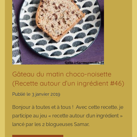
Gâteau du matin choco-noisette
(Recette autour d’un ingrédient #46)
Publié le
3 janvier 2019
p
a
Bonjour à toutes et à tous ! Avec cette recette, je
r
participe au jeu « recette autour d’un ingrédient »
m
lancé par les 2 blogueuses Samar,
a
r