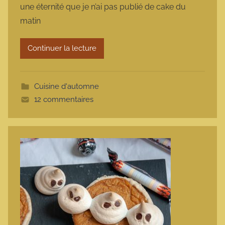
une éternité que je n’ai pas publié de cake du
m
matin
a
r
Continuer la lecture
m
o
t
Cuisine d'automne
t
12 commentaires
e