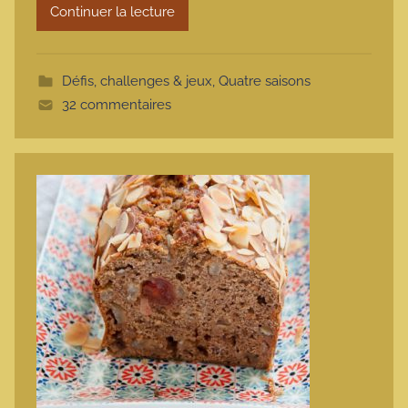
Continuer la lecture
m
o
t
Défis, challenges & jeux
,
Quatre saisons
t
32 commentaires
e