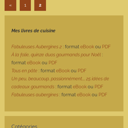
Pagination des publications
Publications précédentes
«
1
2
Mes livres de cuisine
Fabuleuses Aubergines 2
: format
eBook
ou
PDF
À la folie, quinze duos gourmands pour Noël
:
format
eBook
ou
PDF
Tous en pâte
: format
eBook
ou
PDF
Un peu, beaucoup, passionnément…, 25 idées de
cadeaux gourmands
: format
eBook
ou
PDF
Fabuleuses aubergines
: format
eBook
ou
PDF
Catégories