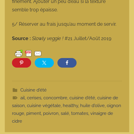
finement. Ajouter un peu d’eau si la texture
semble trop épaisse.
5/ Réserver au frais jusqu’au moment de servir.
Source :
Slowly veggie !
#21 Juillet/Août 2019
Cuisine d'été
ail
,
cerises
,
concombre
,
cuisine d'été
,
cuisine de
saison
,
cuisine végétale
,
healthy
,
huile d'olive
,
oignon
rouge
,
piment
,
poivron
,
salé
,
tomates
,
vinaigre de
cidre