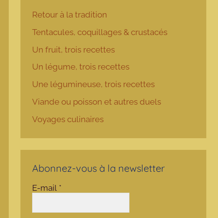
Retour à la tradition
Tentacules, coquillages & crustacés
Un fruit, trois recettes
Un légume, trois recettes
Une légumineuse, trois recettes
Viande ou poisson et autres duels
Voyages culinaires
Abonnez-vous à la newsletter
E-mail
*