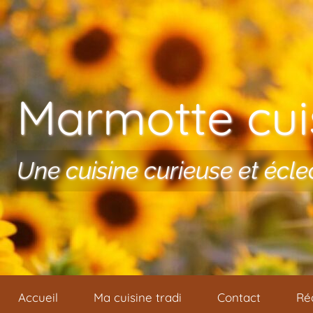
Aller au contenu
Marmotte cuis
Une cuisine curieuse et écle
Accueil
Ma cuisine tradi
Contact
Ré