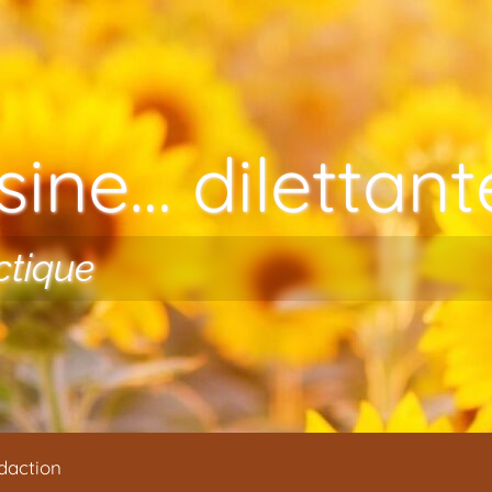
ine… dilettante
ctique
daction