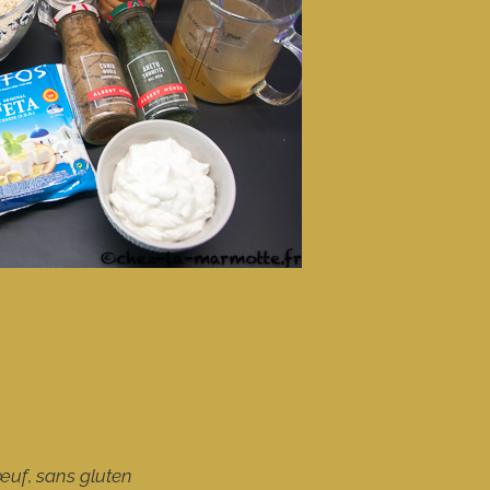
 œuf
,
sans gluten