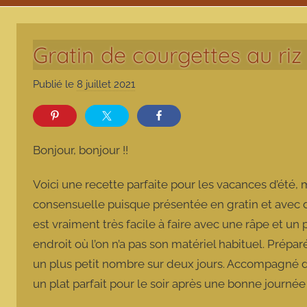
Gratin de courgettes au riz
Publié le
8 juillet 2021
p
a
r
m
Bonjour, bonjour !!
a
r
Voici une recette parfaite pour les vacances d’été,
m
consensuelle puisque présentée en gratin et avec du r
o
est vraiment très facile à faire avec une râpe et un
t
endroit où l’on n’a pas son matériel habituel. Prépa
t
e
un plus petit nombre sur deux jours. Accompagné d’
un plat parfait pour le soir après une bonne journée d