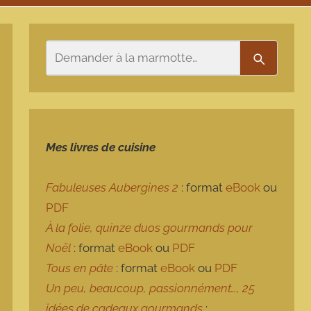
Rechercher
Recherch
Mes livres de cuisine
Fabuleuses Aubergines 2
: format
eBook
ou
PDF
À la folie, quinze duos gourmands pour
Noël
: format
eBook
ou
PDF
Tous en pâte
: format
eBook
ou
PDF
Un peu, beaucoup, passionnément…, 25
idées de cadeaux gourmands
: