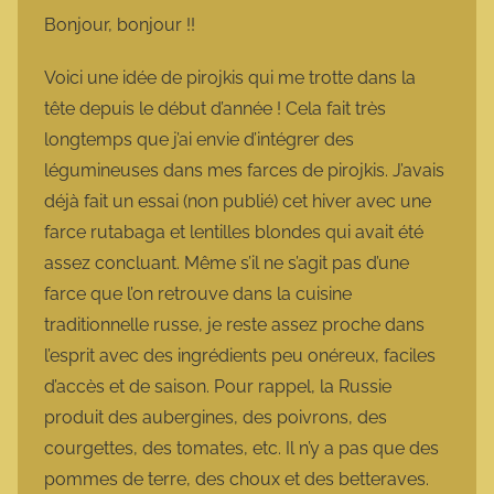
m
Bonjour, bonjour !!
a
r
Voici une idée de pirojkis qui me trotte dans la
m
tête depuis le début d’année ! Cela fait très
o
longtemps que j’ai envie d’intégrer des
t
légumineuses dans mes farces de pirojkis. J’avais
t
déjà fait un essai (non publié) cet hiver avec une
e
farce rutabaga et lentilles blondes qui avait été
assez concluant. Même s’il ne s’agit pas d’une
farce que l’on retrouve dans la cuisine
traditionnelle russe, je reste assez proche dans
l’esprit avec des ingrédients peu onéreux, faciles
d’accès et de saison. Pour rappel, la Russie
produit des aubergines, des poivrons, des
courgettes, des tomates, etc. Il n’y a pas que des
pommes de terre, des choux et des betteraves.