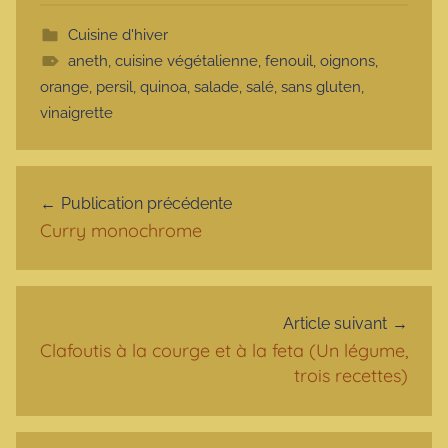
Cuisine d'hiver
aneth
,
cuisine végétalienne
,
fenouil
,
oignons
,
orange
,
persil
,
quinoa
,
salade
,
salé
,
sans gluten
,
vinaigrette
Navigation de l’article
Publication précédente
Curry monochrome
Article suivant
Clafoutis à la courge et à la feta (Un légume,
trois recettes)