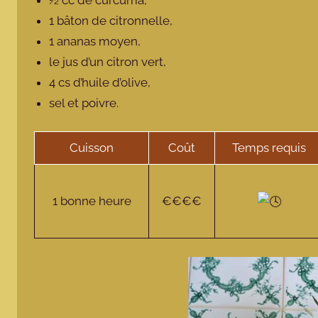
1 bâton de citronnelle,
1 ananas moyen,
le jus d’un citron vert,
4 cs d’huile d’olive,
sel et poivre.
Cuisson
Coût
Temps requis
1 bonne heure
€€€€