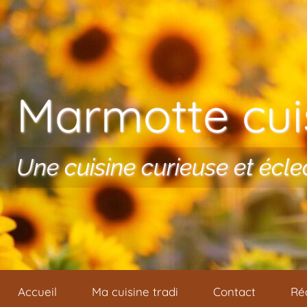
Aller au contenu
Marmotte cuis
Une cuisine curieuse et écle
Accueil
Ma cuisine tradi
Contact
Ré