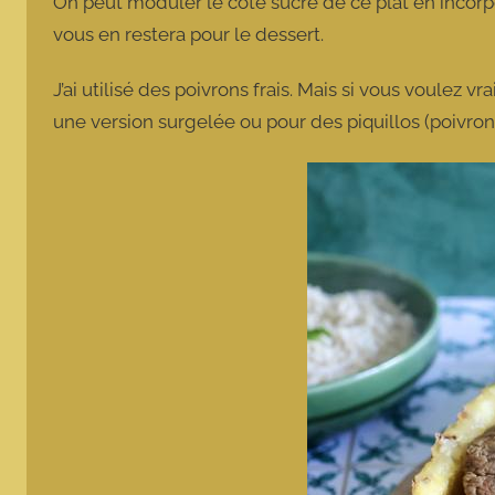
On peut moduler le côté sucré de ce plat en incorpo
vous en restera pour le dessert.
J’ai utilisé des poivrons frais. Mais si vous voulez 
une version surgelée ou pour des piquillos (poivro