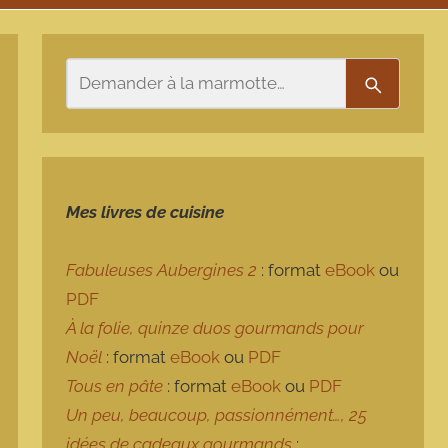
Rechercher
Recherch
Mes livres de cuisine
Fabuleuses Aubergines 2
: format
eBook
ou
PDF
À la folie, quinze duos gourmands pour
Noël
: format
eBook
ou
PDF
Tous en pâte
: format
eBook
ou
PDF
Un peu, beaucoup, passionnément…, 25
idées de cadeaux gourmands
: