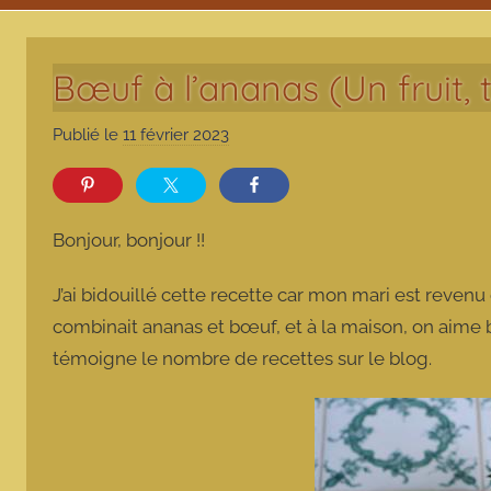
Bœuf à l’ananas (Un fruit, 
Publié le
11 février 2023
p
a
r
m
Bonjour, bonjour !!
a
r
J’ai bidouillé cette recette car mon mari est revenu
m
combinait ananas et bœuf, et à la maison, on aime
o
témoigne le nombre de recettes sur le blog.
t
t
e