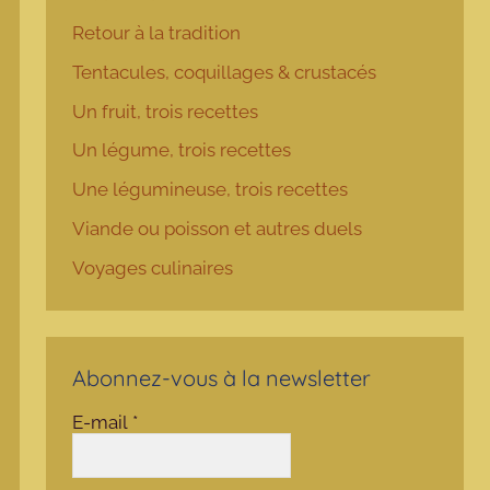
Retour à la tradition
Tentacules, coquillages & crustacés
Un fruit, trois recettes
Un légume, trois recettes
Une légumineuse, trois recettes
Viande ou poisson et autres duels
Voyages culinaires
Abonnez-vous à la newsletter
E-mail
*