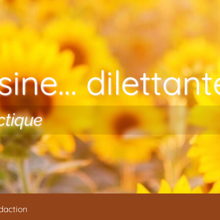
ine… dilettante
ctique
daction