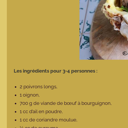
Les ingrédients pour 3-4 personnes :
2 poivrons longs,
1 oignon,
700 g de viande de bœuf à bourguignon,
1 cc d’ail en poudre,
1 cc de coriandre moulue,
½ cc de curcuma,