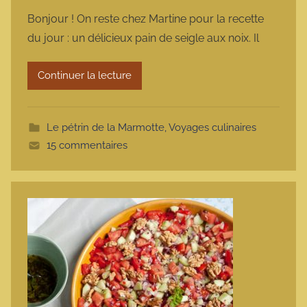
a
Bonjour ! On reste chez Martine pour la recette
r
du jour : un délicieux pain de seigle aux noix. Il
m
a
Continuer la lecture
r
m
o
Le pétrin de la Marmotte
,
Voyages culinaires
t
15 commentaires
t
e