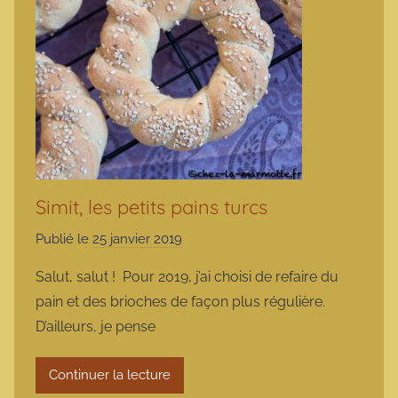
Simit, les petits pains turcs
Publié le
25 janvier 2019
p
a
Salut, salut ! Pour 2019, j’ai choisi de refaire du
r
pain et des brioches de façon plus régulière.
m
D’ailleurs, je pense
a
r
Continuer la lecture
m