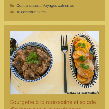
t
Quatre saisons
,
Voyages culinaires
t
10 commentaires
e
Courgette à la marocaine et salade