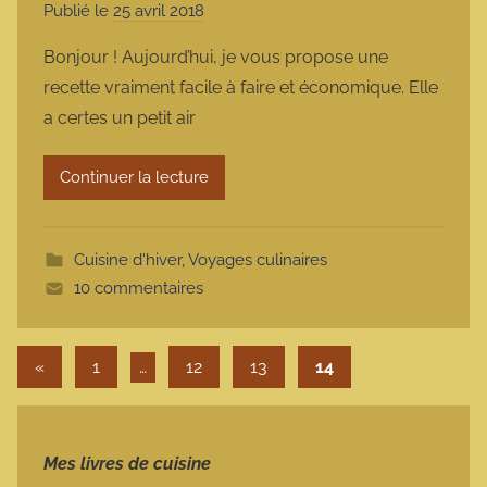
Publié le
25 avril 2018
p
a
Bonjour ! Aujourd’hui, je vous propose une
r
recette vraiment facile à faire et économique. Elle
m
a certes un petit air
a
r
Continuer la lecture
m
o
t
Cuisine d'hiver
,
Voyages culinaires
t
10 commentaires
e
Pagination des publications
Publications précédentes
«
1
…
12
13
14
Mes livres de cuisine