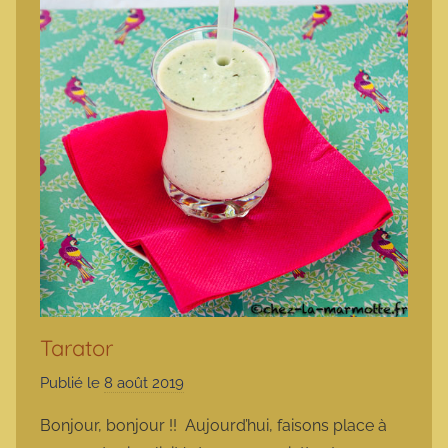
Tarator
Publié le
8 août 2019
p
a
Bonjour, bonjour !! Aujourd’hui, faisons place à
r