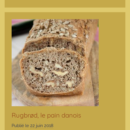
e
Rugbrød, le pain danois
Publié le
22 juin 2018
p