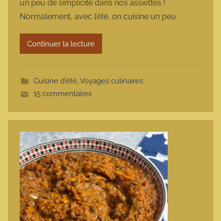
un peu de simplicité dans nos assiettes !
m
Normalement, avec l’été, on cuisine un peu
a
r
Continuer la lecture
m
o
t
Cuisine d'été
,
Voyages culinaires
t
15 commentaires
e