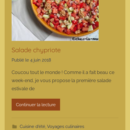
Salade chypriote
Publié le
4 juin 2018
p
a
Coucou tout le monde ! Comme il a fait beau ce
r
week-end, je vous propose la première salade
m
estivale de
a
r
Continuer la lecture
m
o
t
Cuisine d'été
,
Voyages culinaires
t