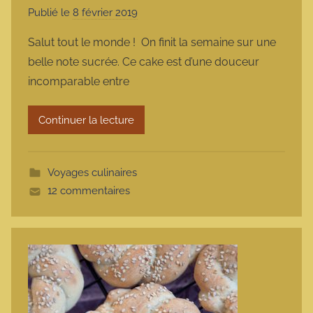
Publié le
8 février 2019
p
a
Salut tout le monde ! On finit la semaine sur une
r
belle note sucrée. Ce cake est d’une douceur
m
incomparable entre
a
r
Continuer la lecture
m
o
t
Voyages culinaires
t
12 commentaires
e