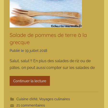
Salade de pommes de terre à la
grecque
Publié le
19 juillet 2018
p
a
Salut, salut !! En plus des salades de riz ou de
r
pâtes, on peut aussi compter sur les salades de
m
a
Continuer la lecture
r
m
o
Cuisine d'été
,
Voyages culinaires
t
21 commentaires
t