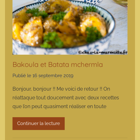
Bakoula et Batata mchermla
Publié le
16 septembre 2019
p
a
Bonjour, bonjour !! Me voici de retour !! On
r
réattaque tout doucement avec deux recettes
m
que l’on peut quasiment réaliser en toute
a
r
Continuer la lecture
m
o