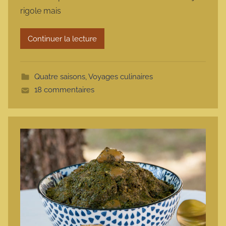
m
rigole mais
a
r
Continuer la lecture
m
o
t
Quatre saisons
,
Voyages culinaires
t
18 commentaires
e