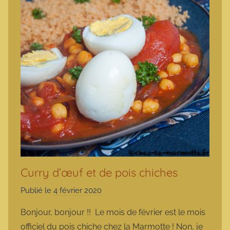
Curry d’œuf et de pois chiches
Publié le
4 février 2020
p
a
Bonjour, bonjour !! Le mois de février est le mois
r
officiel du pois chiche chez la Marmotte ! Non, je