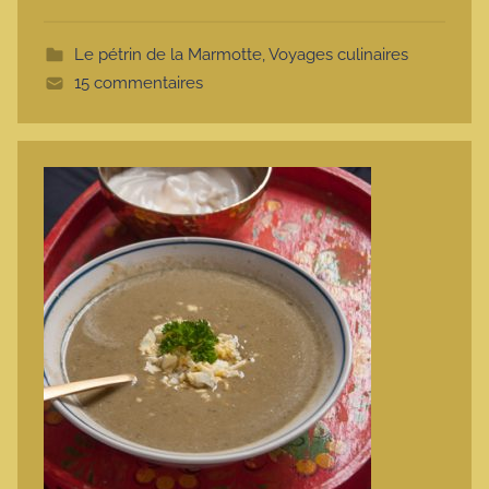
o
t
Le pétrin de la Marmotte
,
Voyages culinaires
t
15 commentaires
e