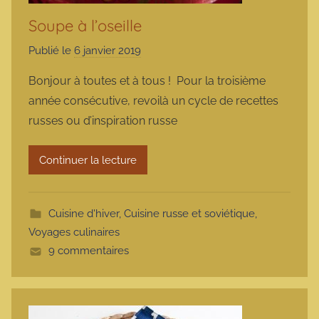
Soupe à l’oseille
Publié le
6 janvier 2019
p
a
Bonjour à toutes et à tous ! Pour la troisième
r
année consécutive, revoilà un cycle de recettes
m
russes ou d’inspiration russe
a
r
Continuer la lecture
m
o
t
Cuisine d'hiver
,
Cuisine russe et soviétique
,
t
Voyages culinaires
e
9 commentaires