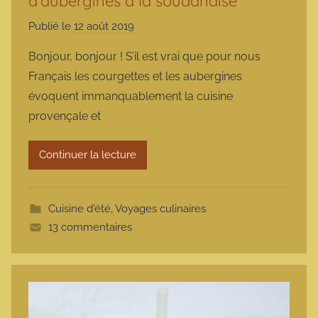
d’aubergines à la soudanaise
Publié le
12 août 2019
p
a
Bonjour, bonjour ! S’il est vrai que pour nous
r
Français les courgettes et les aubergines
m
évoquent immanquablement la cuisine
a
provençale et
r
m
Continuer la lecture
o
t
t
Cuisine d'été
,
Voyages culinaires
e
13 commentaires