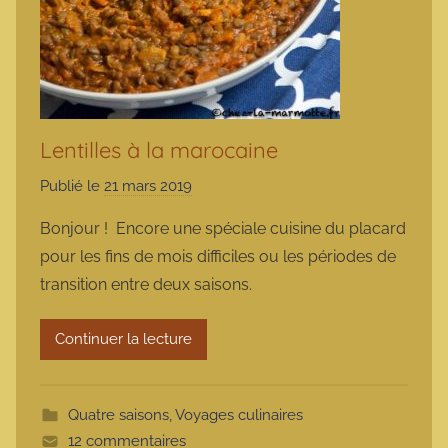
Lentilles à la marocaine
Publié le
21 mars 2019
p
a
Bonjour ! Encore une spéciale cuisine du placard
r
pour les fins de mois difficiles ou les périodes de
m
transition entre deux saisons.
a
r
Continuer la lecture
m
o
t
Quatre saisons
,
Voyages culinaires
t
12 commentaires
e