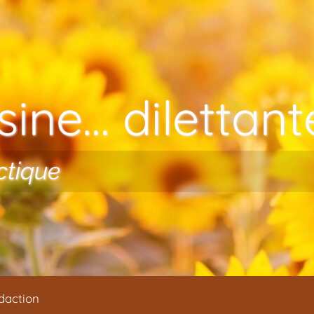
ine… dilettante
ctique
daction