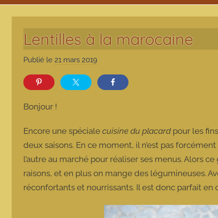
Lentilles à la marocaine
Publié le
21 mars 2019
p
a
r
m
Bonjour !
a
r
Encore une spéciale
cuisine du placard
pour les fin
m
deux saisons. En ce moment, il n’est pas forcément 
o
l’autre au marché pour réaliser ses menus. Alors ce
t
raisons, et en plus on mange des légumineuses. Av
t
e
réconfortants et nourrissants. Il est donc parfait en 