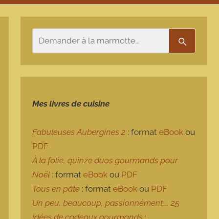
Rechercher
Recherch
Mes livres de cuisine
Fabuleuses Aubergines 2
: format
eBook
ou
PDF
À la folie, quinze duos gourmands pour
Noël
: format
eBook
ou
PDF
Tous en pâte
: format
eBook
ou
PDF
Un peu, beaucoup, passionnément…, 25
idées de cadeaux gourmands
: