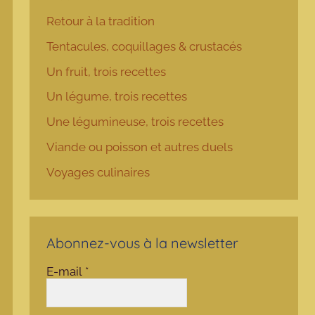
Retour à la tradition
Tentacules, coquillages & crustacés
Un fruit, trois recettes
Un légume, trois recettes
Une légumineuse, trois recettes
Viande ou poisson et autres duels
Voyages culinaires
Abonnez-vous à la newsletter
E-mail
*