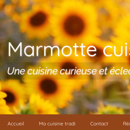
Aller au contenu
Marmotte cuis
Une cuisine curieuse et écle
Accueil
Ma cuisine tradi
Contact
Ré