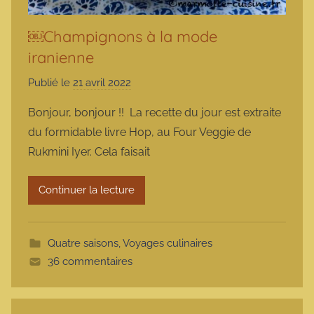
￼Champignons à la mode
iranienne
Publié le
21 avril 2022
p
a
Bonjour, bonjour !! La recette du jour est extraite
r
du formidable livre Hop, au Four Veggie de
m
Rukmini Iyer. Cela faisait
a
r
Continuer la lecture
m
o
t
Quatre saisons
,
Voyages culinaires
t
36 commentaires
e