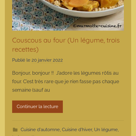
Couscous au four (Un légume, trois
recettes)
Publié le
20 janvier 2022
p
a
Bonjour, bonjour !! J’adore les légumes rôtis au
r
four. C’est très rare que je n’en fasse pas chaque
m
semaine (sauf au
a
r
Continuer la lecture
m
o
t
Cuisine d'automne
,
Cuisine d'hiver
,
Un légume,
t