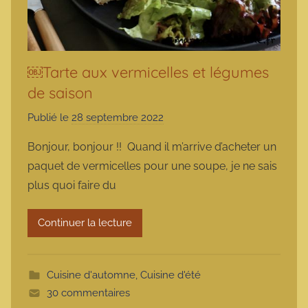
￼Tarte aux vermicelles et légumes
de saison
Publié le
28 septembre 2022
p
a
Bonjour, bonjour !! Quand il m’arrive d’acheter un
r
paquet de vermicelles pour une soupe, je ne sais
m
plus quoi faire du
a
r
Continuer la lecture
m
o
t
Cuisine d'automne
,
Cuisine d'été
t
30 commentaires
e