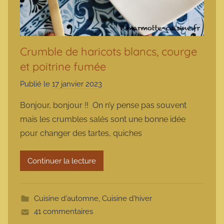
Crumble de haricots blancs, courge
et poitrine fumée
Publié le
17 janvier 2023
p
a
Bonjour, bonjour !! On n’y pense pas souvent
r
mais les crumbles salés sont une bonne idée
m
pour changer des tartes, quiches
a
r
Continuer la lecture
m
o
t
Cuisine d'automne
,
Cuisine d'hiver
t
41 commentaires
e