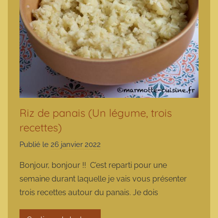
Riz de panais (Un légume, trois
recettes)
Publié le
26 janvier 2022
p
a
Bonjour, bonjour !! C’est reparti pour une
r
semaine durant laquelle je vais vous présenter
m
trois recettes autour du panais. Je dois
a
r