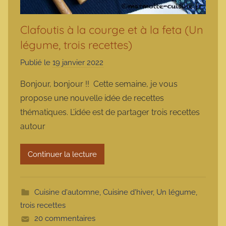
Clafoutis à la courge et à la feta (Un
légume, trois recettes)
Publié le
19 janvier 2022
p
a
Bonjour, bonjour !! Cette semaine, je vous
r
propose une nouvelle idée de recettes
m
thématiques. L’idée est de partager trois recettes
a
autour
r
m
Continuer la lecture
o
t
t
Cuisine d'automne
,
Cuisine d'hiver
,
Un légume,
e
trois recettes
20 commentaires