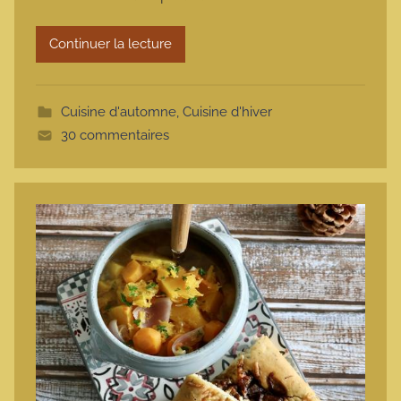
r
Continuer la lecture
m
o
t
Cuisine d'automne
,
Cuisine d'hiver
t
30 commentaires
e