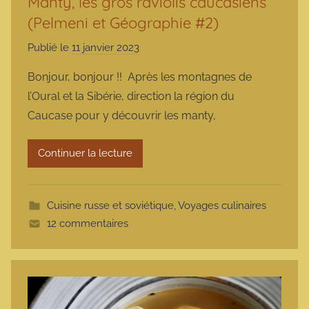
Manty, les gros raviolis caucasiens
(Pelmeni et Géographie #2)
Publié le
11 janvier 2023
p
a
Bonjour, bonjour !! Après les montagnes de
r
l’Oural et la Sibérie, direction la région du
m
Caucase pour y découvrir les manty,
a
r
Continuer la lecture
m
o
t
Cuisine russe et soviétique
,
Voyages culinaires
t
12 commentaires
e