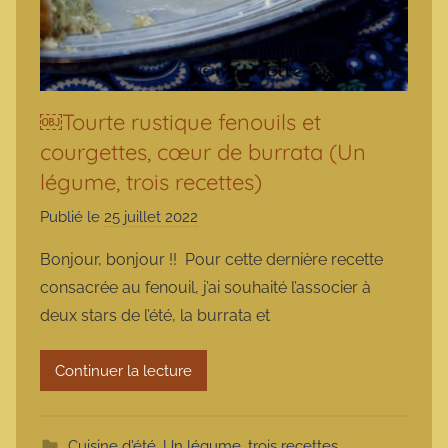
￼Tourte rustique fenouils et
courgettes, cœur de burrata (Un
légume, trois recettes)
Publié le
25 juillet 2022
p
a
Bonjour, bonjour !! Pour cette dernière recette
r
consacrée au fenouil, j’ai souhaité l’associer à
m
deux stars de l’été, la burrata et
a
r
Continuer la lecture
m
o
t
Cuisine d'été
,
Un légume, trois recettes