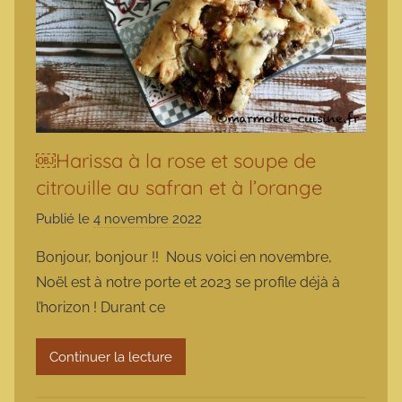
￼Harissa à la rose et soupe de
citrouille au safran et à l’orange
Publié le
4 novembre 2022
p
a
Bonjour, bonjour !! Nous voici en novembre,
r
Noël est à notre porte et 2023 se profile déjà à
m
l’horizon ! Durant ce
a
r
Continuer la lecture
m
o