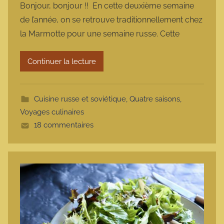
Bonjour, bonjour !! En cette deuxième semaine
r
de l’année, on se retrouve traditionnellement chez
m
la Marmotte pour une semaine russe. Cette
a
r
Continuer la lecture
m
o
t
Cuisine russe et soviétique
,
Quatre saisons
,
t
Voyages culinaires
e
18 commentaires