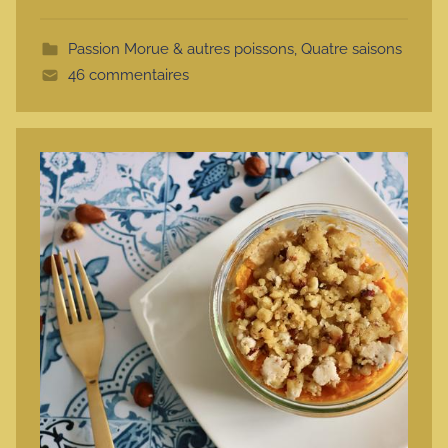
o
t
Passion Morue & autres poissons
,
Quatre saisons
t
46 commentaires
e