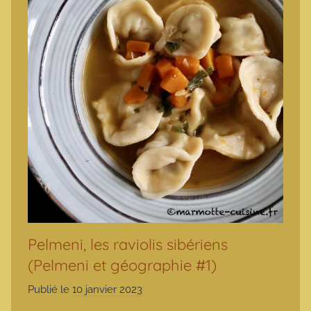
Pelmeni, les raviolis sibériens
(Pelmeni et géographie #1)
Publié le
10 janvier 2023
p
a