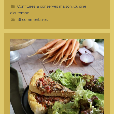
t
Confitures & conserves maison
,
Cuisine
t
d'automne
e
16 commentaires