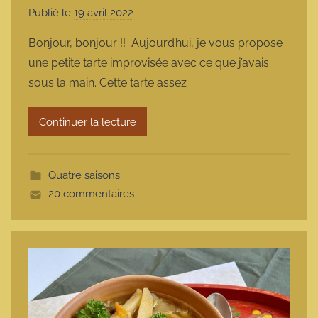
Publié le
19 avril 2022
p
a
Bonjour, bonjour !! Aujourd’hui, je vous propose
r
une petite tarte improvisée avec ce que j’avais
m
sous la main. Cette tarte assez
a
r
Continuer la lecture
m
o
t
Quatre saisons
t
20 commentaires
e