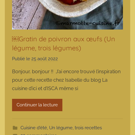
￼Gratin de poivron aux œufs (Un
légume, trois légumes)
Publié le
25 août 2022
p
a
Bonjour, bonjour !! J’ai encore trouvé l’inspiration
r
pour cette recette chez Isabelle du blog La
m
cuisine d’ici et d’ISCA même si
a
r
Continuer la lecture
m
o
t
Cuisine d'été
,
Un légume, trois recettes
t