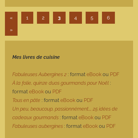
Pagination des publications
Publications précédentes
«
1
2
3
4
5
6
Articles suivants
»
Mes livres de cuisine
Fabuleuses Aubergines 2
: format
eBook
ou
PDF
À la folie, quinze duos gourmands pour Noël
:
format
eBook
ou
PDF
Tous en pâte
: format
eBook
ou
PDF
Un peu, beaucoup, passionnément…, 25 idées de
cadeaux gourmands
: format
eBook
ou
PDF
Fabuleuses aubergines
: format
eBook
ou
PDF