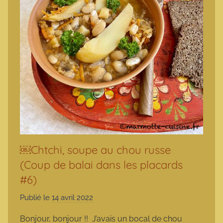
￼Chtchi, soupe au chou russe
(Coup de balai dans les placards
#6)
Publié le
14 avril 2022
p
a
Bonjour, bonjour !! J’avais un bocal de chou