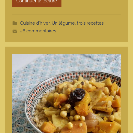
Continuer la lecture
m
o
t
Cuisine d'hiver
,
Un légume, trois recettes
t
26 commentaires
e