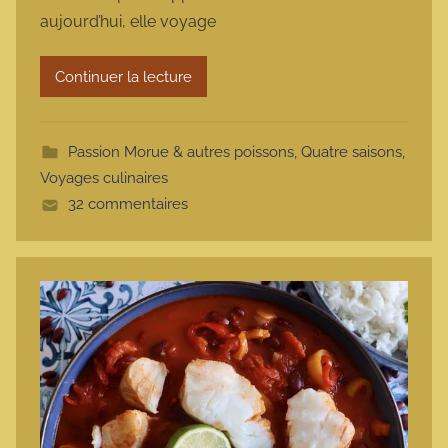
m
aujourd’hui, elle voyage
a
r
Continuer la lecture
m
o
t
Passion Morue & autres poissons
,
Quatre saisons
,
t
Voyages culinaires
e
32 commentaires