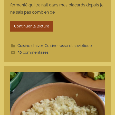
r
fermenté qui trainait dans mes placards depuis je
m
ne sais pas combien de
a
r
Continuer la lecture
m
o
t
Cuisine d'hiver
,
Cuisine russe et soviétique
t
30 commentaires
e