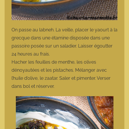
On passe au labneh. La veille, placer le yaourt à la
grecque dans une étamine disposée dans une
passoire posée sur un saladier. Laisser égoutter
24 heures au frais.
Hacher les feuilles de menthe, les olives
dénoyautées et les pistaches. Mélanger avec
l’huile d’olive, le zaatar. Saler et pimenter. Verser
dans bol et réserver.