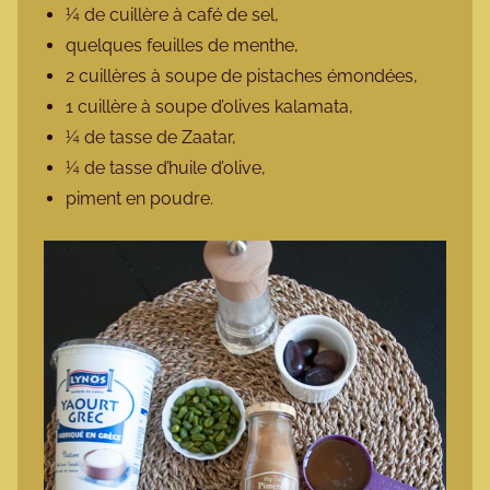
¼ de cuillère à café de sel,
quelques feuilles de menthe,
2 cuillères à soupe de pistaches émondées,
1 cuillère à soupe d’olives kalamata,
¼ de tasse de Zaatar,
¼ de tasse d’huile d’olive,
piment en poudre.