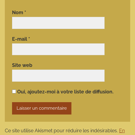
Nom
*
E-mail
*
Site web
Oui, ajoutez-moi à votre liste de diffusion.
Ce site utilise Akismet pour réduire les indésirables.
En