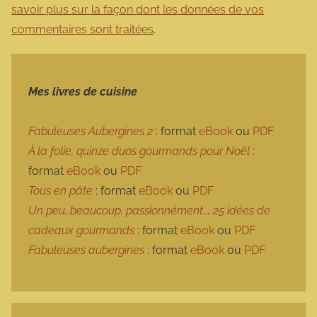
savoir plus sur la façon dont les données de vos
commentaires sont traitées
.
Mes livres de cuisine
Fabuleuses Aubergines 2
: format
eBook
ou
PDF
À la folie, quinze duos gourmands pour Noël
:
format
eBook
ou
PDF
Tous en pâte
: format
eBook
ou
PDF
Un peu, beaucoup, passionnément…, 25 idées de
cadeaux gourmands
: format
eBook
ou
PDF
Fabuleuses aubergines
: format
eBook
ou
PDF