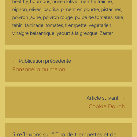
healthy
,
houmous
,
huile d'olive
,
menthe fraîche
,
oignon
,
olives
,
paprika
,
piment en poudre
,
pistaches
,
poivron jaune
,
poivron rouge
,
pulpe de tomates
,
salé
,
tahin
,
tartinade
,
tomates
,
trempette
,
végétarien
,
vinaigre balsamique
,
yaourt à la grecque
,
Zaatar
Navigation de l’article
Publication précédente
Panzanella au melon
Article suivant
Cookie Dough
5 réflexions sur “
Trio de trempettes et de