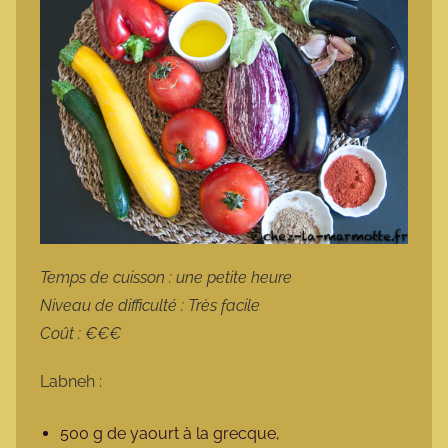
Temps de cuisson : une petite heure
Niveau de difficulté : Très facile
Coût : €€€
Labneh :
500 g de yaourt à la grecque,