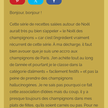
r
m
Bonjour, bonjour !
a
r
Cette série de recettes salées autour de Noël
m
aurait très pu bien s’appeler « le Noël des
o
champignons » car c’est l’ingrédient vraiment
t
récurrent de cette série. À ma décharge, il faut
t
bien avouer que je suis une accro aux
e
champignons de Paris. J’en achète tout au long
de l’année et pourtant je le classe dans la
catégorie d’aliments « facilement festifs » et pas la
peine de prendre des champignons
hallucinogènes. Je ne sais pas pourquoi ce fait
cette association d’idées mais du coup, il y a
presque toujours des champignons dans mes
plats de fêtes, qu’ils soient carnés ou pas. Pour ne