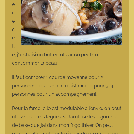
e
r
e
c
e
tt
e, j’ai choisi un butternut car on peut en
consommer la peau.
Il faut compter 1 courge moyenne pour 2
personnes pour un plat résistance et pour 3-4
personnes pour un accompagnement.
Pour la farce, elle est modulable à l’envie, on peut
utiliser d’autres légumes. J’ai utilisé les légumes
de base que j’ai dans mon frigo l’hiver. On peut
également remplacer le riz par du quinoa ou une