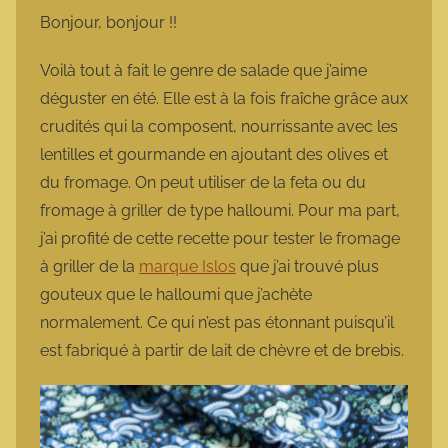
m
Bonjour, bonjour !!
a
r
Voilà tout à fait le genre de salade que j’aime
m
déguster en été. Elle est à la fois fraîche grâce aux
o
crudités qui la composent, nourrissante avec les
t
lentilles et gourmande en ajoutant des olives et
t
du fromage. On peut utiliser de la feta ou du
e
fromage à griller de type halloumi. Pour ma part,
j’ai profité de cette recette pour tester le fromage
à griller de la
marque Islos
que j’ai trouvé plus
gouteux que le halloumi que j’achète
normalement. Ce qui n’est pas étonnant puisqu’il
est fabriqué à partir de lait de chèvre et de brebis.