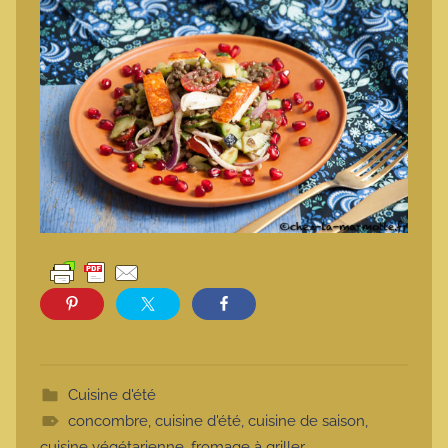
Cuisine d'été
concombre
,
cuisine d'été
,
cuisine de saison
,
cuisine végétarienne
,
fromage à griller
,