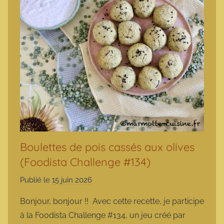
Boulettes de pois cassés aux olives
(Foodista Challenge #134)
Publié le
15 juin 2026
p
a
Bonjour, bonjour !! Avec cette recette, je participe
r
à la Foodista Challenge #134, un jeu créé par
m