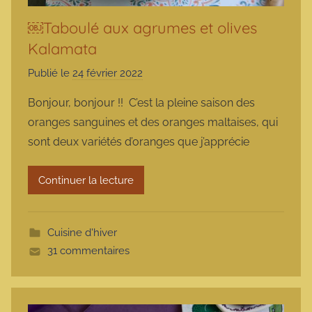
￼Taboulé aux agrumes et olives
Kalamata
Publié le
24 février 2022
p
a
Bonjour, bonjour !! C’est la pleine saison des
r
oranges sanguines et des oranges maltaises, qui
m
sont deux variétés d’oranges que j’apprécie
a
r
Continuer la lecture
m
o
t
Cuisine d'hiver
t
31 commentaires
e