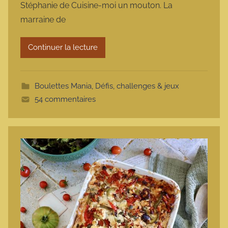
Stéphanie de Cuisine-moi un mouton. La
a
marraine de
r
m
Continuer la lecture
o
t
t
Boulettes Mania
,
Défis, challenges & jeux
e
54 commentaires