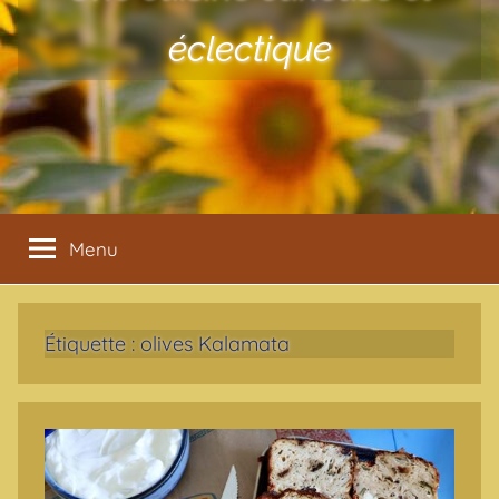
éclectique
Menu
Étiquette :
olives Kalamata