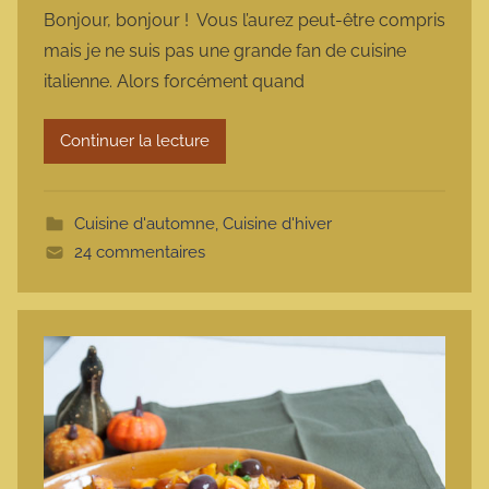
a
Bonjour, bonjour ! Vous l’aurez peut-être compris
r
mais je ne suis pas une grande fan de cuisine
m
italienne. Alors forcément quand
a
r
Continuer la lecture
m
o
t
Cuisine d'automne
,
Cuisine d'hiver
t
24 commentaires
e