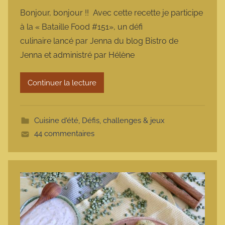
a
Bonjour, bonjour !! Avec cette recette je participe
r
à la « Bataille Food #151», un défi
m
culinaire lancé par Jenna du blog Bistro de
a
Jenna et administré par Hélène
r
m
Continuer la lecture
o
t
t
Cuisine d'été
,
Défis, challenges & jeux
e
44 commentaires