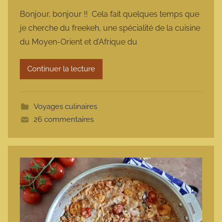
a
Bonjour, bonjour !! Cela fait quelques temps que
r
je cherche du freekeh, une spécialité de la cuisine
m
du Moyen-Orient et d’Afrique du
a
r
Continuer la lecture
m
o
t
Voyages culinaires
t
26 commentaires
e