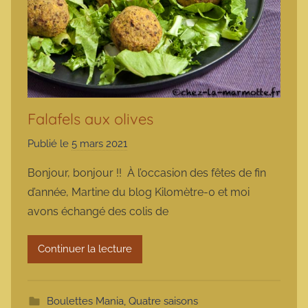
Falafels aux olives
Publié le
5 mars 2021
p
a
Bonjour, bonjour !! À l’occasion des fêtes de fin
r
d’année, Martine du blog Kilomètre-0 et moi
m
avons échangé des colis de
a
r
Continuer la lecture
m
o
t
Boulettes Mania
,
Quatre saisons
t