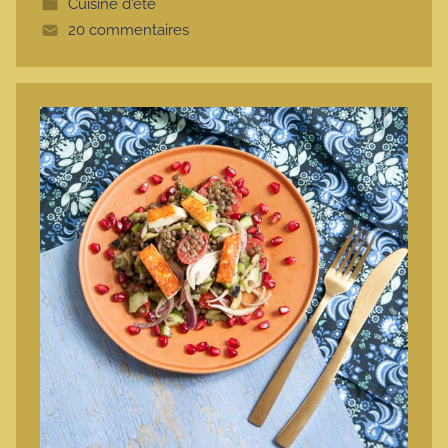
Cuisine d'été
e
20 commentaires