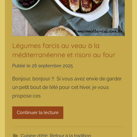
Légumes farcis au veau à la
méditerranéenne et risoni au four
Publié le
26 septembre 2025
p
a
Bonjour, bonjour !! Si vous avez envie de garder
r
un petit bout de l’été pour cet hiver, je vous
m
propose ces
a
r
Continuer la lecture
m
o
t
Cuisine d'été
,
Retour à la tradition