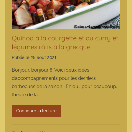
Quinoa à la courgette et au curry et
légumes rôtis à la grecque
Publié le
28 août 2021
p
a
Bonjour, bonjour !! Voici deux idées
r
d’accompagnements pour les derniers
m
barbecues de la saison ! Eh oui, pour beaucoup,
a
l’heure de la
r
m
Continuer la lecture
o
t
t