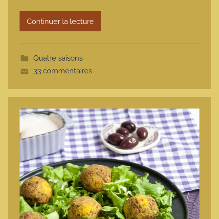
r
Continuer la lecture
m
o
t
Quatre saisons
t
33 commentaires
e