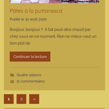
Pâtes à la puttanesca
Publié le
10 août 2020
p
a
Bonjour, bonjour !! Il fait peut-être chaud par
r
chez vous en ce moment. Rien ne mieux vaut un
m
bon plat de
a
r
Continuer la lecture
m
o
t
Quatre saisons
t
11 commentaires
e
Pagination des publications
Articles suivants
1
2
»