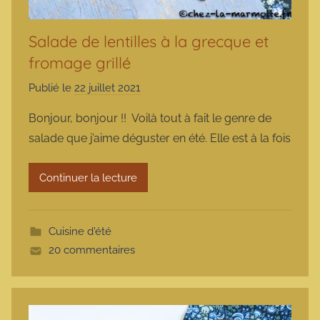
Salade de lentilles à la grecque et
fromage grillé
Publié le
22 juillet 2021
p
a
Bonjour, bonjour !! Voilà tout à fait le genre de
r
salade que j’aime déguster en été. Elle est à la fois
m
a
Continuer la lecture
r
m
o
Cuisine d'été
t
20 commentaires
t
e