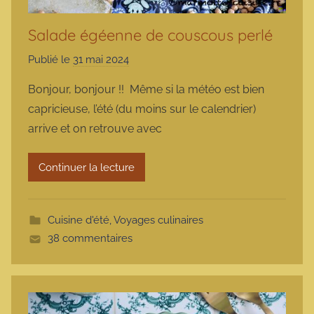
Salade égéenne de couscous perlé
Publié le
31 mai 2024
p
a
Bonjour, bonjour !! Même si la météo est bien
r
capricieuse, l’été (du moins sur le calendrier)
m
arrive et on retrouve avec
a
r
Continuer la lecture
m
o
t
Cuisine d'été
,
Voyages culinaires
t
38 commentaires
e