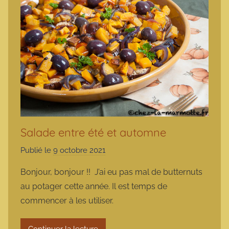
Salade entre été et automne
Publié le
9 octobre 2021
p
a
Bonjour, bonjour !! J’ai eu pas mal de butternuts
r
au potager cette année. Il est temps de
m
commencer à les utiliser.
a
r
Continuer la lecture