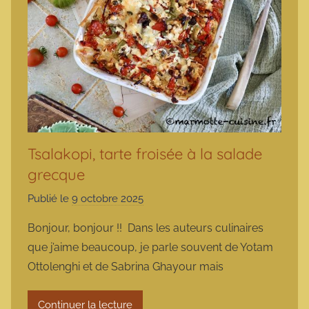
Tsalakopi, tarte froisée à la salade
grecque
Publié le
9 octobre 2025
p
a
Bonjour, bonjour !! Dans les auteurs culinaires
r
que j’aime beaucoup, je parle souvent de Yotam
m
Ottolenghi et de Sabrina Ghayour mais
a
r
Continuer la lecture
m