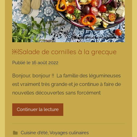
￼Salade de cornilles à la grecque
Publié le
16 août 2022
p
a
Bonjour, bonjour !! La famille des légumineuses
r
est vraiment très grande et je continue à faire de
m
nouvelles découvertes sans forcément
a
r
Continuer la lecture
m
o
t
Cuisine d'été
,
Voyages culinaires
t