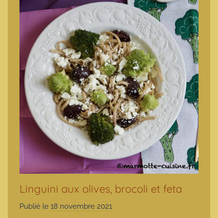
Linguini aux olives, brocoli et feta
Publié le
18 novembre 2021
p