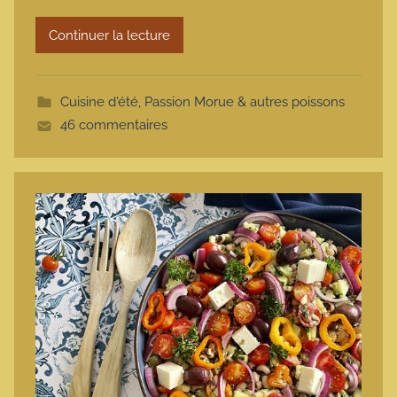
r
Continuer la lecture
m
o
t
Cuisine d'été
,
Passion Morue & autres poissons
t
46 commentaires
e