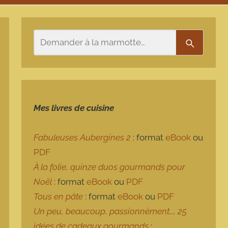
Rechercher
Recherch
Mes livres de cuisine
Fabuleuses Aubergines 2
: format
eBook
ou
PDF
À la folie, quinze duos gourmands pour
Noël
: format
eBook
ou
PDF
Tous en pâte
: format
eBook
ou
PDF
Un peu, beaucoup, passionnément…, 25
idées de cadeaux gourmands
: