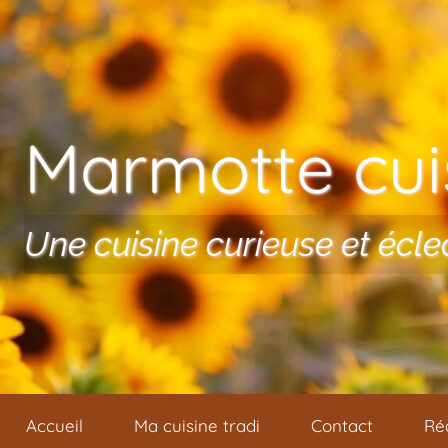
Aller au contenu
Marmotte cuis
Une cuisine curieuse et écle
Accueil
Ma cuisine tradi
Contact
Ré