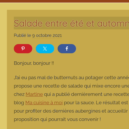
Salade entre été et autom
Publié le
9 octobre 2021
p
a
r
m
Bonjour, bonjour !!
a
r
J’ai eu pas mal de butternuts au potager cette année
m
propose une recette de salade qui mixe encore une fo
o
chez
Martine
qui a publié dernièrement une recette
t
blog
Ma cuisine à moi
pour la sauce. Le résultat es
t
e
pour profiter des dernières aubergines et accueill
proposition qui pourrait vous convenir !