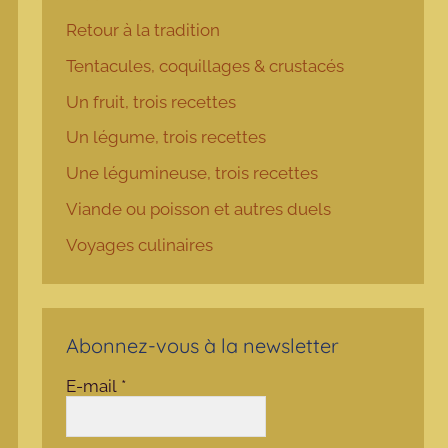
Retour à la tradition
Tentacules, coquillages & crustacés
Un fruit, trois recettes
Un légume, trois recettes
Une légumineuse, trois recettes
Viande ou poisson et autres duels
Voyages culinaires
Abonnez-vous à la newsletter
E-mail
*