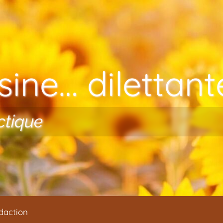
ine… dilettante
ctique
daction