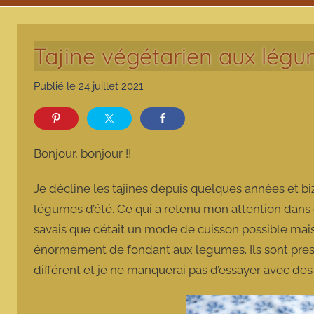
Tajine végétarien aux légu
Publié le
24 juillet 2021
p
a
r
m
Bonjour, bonjour !!
a
r
Je décline les tajines depuis quelques années et bi
m
légumes d’été. Ce qui a retenu mon attention dans ce
o
savais que c’était un mode de cuisson possible mais 
t
énormément de fondant aux légumes. Ils sont presqu
t
e
différent et je ne manquerai pas d’essayer avec de