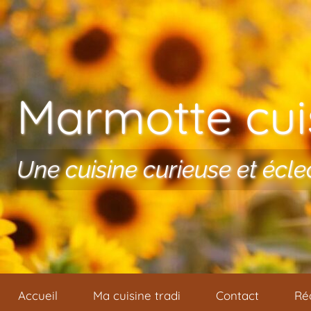
Aller au contenu
Marmotte cuis
Une cuisine curieuse et écle
Accueil
Ma cuisine tradi
Contact
Ré