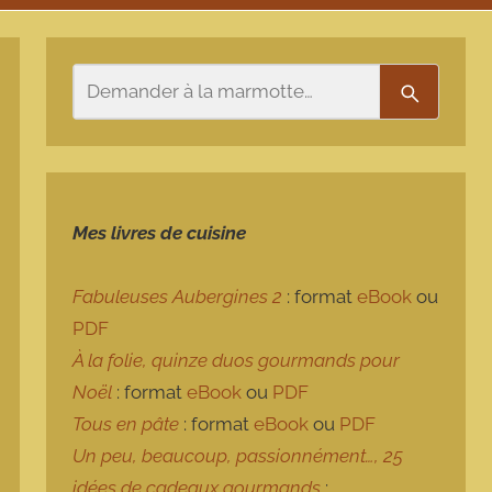
Rechercher
Recherch
Mes livres de cuisine
Fabuleuses Aubergines 2
: format
eBook
ou
PDF
À la folie, quinze duos gourmands pour
Noël
: format
eBook
ou
PDF
Tous en pâte
: format
eBook
ou
PDF
Un peu, beaucoup, passionnément…, 25
idées de cadeaux gourmands
: