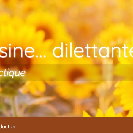
ine… dilettante
ctique
daction