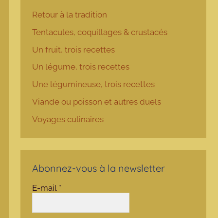
Retour à la tradition
Tentacules, coquillages & crustacés
Un fruit, trois recettes
Un légume, trois recettes
Une légumineuse, trois recettes
Viande ou poisson et autres duels
Voyages culinaires
Abonnez-vous à la newsletter
E-mail
*