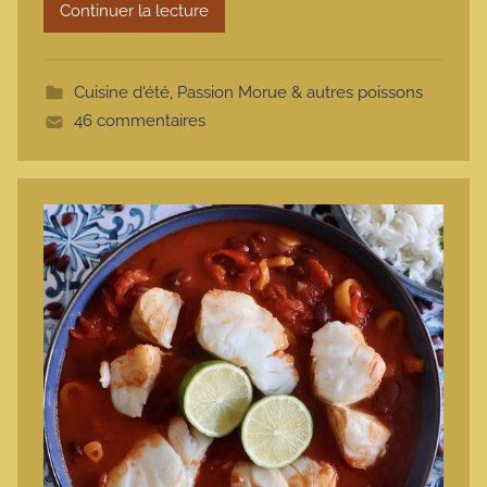
Continuer la lecture
m
o
t
Cuisine d'été
,
Passion Morue & autres poissons
t
46 commentaires
e