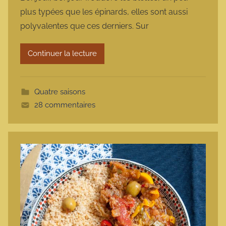
r
plus typées que les épinards, elles sont aussi
m
polyvalentes que ces derniers. Sur
a
r
Continuer la lecture
m
o
t
Quatre saisons
t
28 commentaires
e