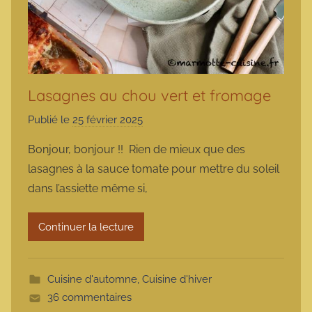
Lasagnes au chou vert et fromage
Publié le
25 février 2025
p
a
Bonjour, bonjour !! Rien de mieux que des
r
lasagnes à la sauce tomate pour mettre du soleil
m
dans l’assiette même si,
a
r
Continuer la lecture
m
o
t
Cuisine d'automne
,
Cuisine d'hiver
t
36 commentaires
e