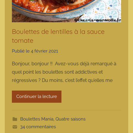
Boulettes de lentilles à la sauce
tomate
Publié le
4 février 2021
p
a
Bonjour, bonjour !! Avez-vous déjà remarqué à
r
quel point les boulettes sont addictives et
m
régressives ? Du moins, c’est l’effet qu’elles me
a
r
Continuer la lecture
m
o
t
Boulettes Mania
,
Quatre saisons
t
34 commentaires
e