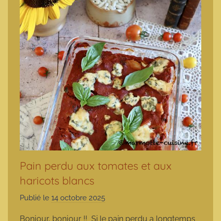
Pain perdu aux tomates et aux
haricots blancs
Publié le
14 octobre 2025
p
a
Bonjour, bonjour !! Si le pain perdu a longtemps