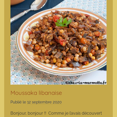
Moussaka libanaise
Publié le
12 septembre 2020
p
a
Bonjour, bonjour !! Comme je l’avais découvert
r