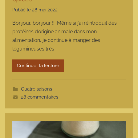
Publié le
28 mai 2022
p
a
Bonjour, bonjour !! Même si j’ai réintroduit des
r
protéines d’origine animale dans mon
m
alimentation, je continue à manger des
a
légumineuses très
r
m
Continuer la lecture
o
t
t
Quatre saisons
e
28 commentaires