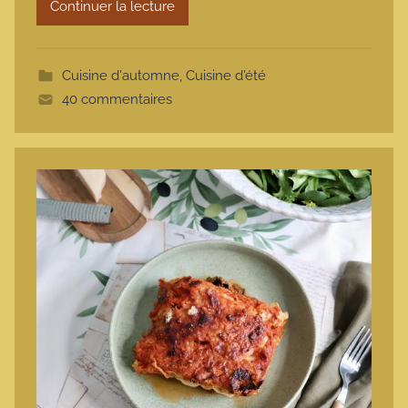
Continuer la lecture
m
o
t
Cuisine d'automne
,
Cuisine d'été
t
40 commentaires
e