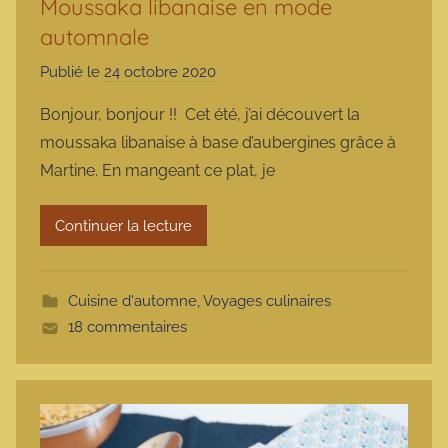
Moussaka libanaise en mode
automnale
Publié le
24 octobre 2020
p
a
Bonjour, bonjour !! Cet été, j’ai découvert la
r
moussaka libanaise à base d’aubergines grâce à
m
Martine. En mangeant ce plat, je
a
r
Continuer la lecture
m
o
t
Cuisine d'automne
,
Voyages culinaires
t
18 commentaires
e