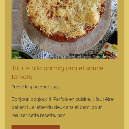
Tourte alla parmigiana et sauce
tomate
Publié le
4 octobre 2025
p
a
Bonjour, bonjour !! Parfois en cuisine, il faut être
r
patient ! J’ai attendu deux ans et demi pour
m
réaliser cette recette, non
a
r