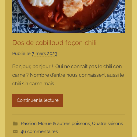
Dos de cabillaud façon chili
Publié le
7 mars 2023
p
a
Bonjour, bonjour ! Qui ne connait pas le chili con
r
carne ? Nombre d’entre nous connaissent aussi le
m
chili sin carne mais
a
r
Continuer la lecture
m
o
t
Passion Morue & autres poissons
,
Quatre saisons
t
46 commentaires
e