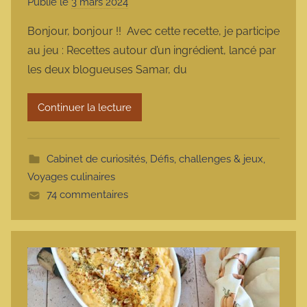
Publié le
3 mars 2024
p
a
Bonjour, bonjour !! Avec cette recette, je participe
r
au jeu : Recettes autour d’un ingrédient, lancé par
m
les deux blogueuses Samar, du
a
r
Continuer la lecture
m
o
t
Cabinet de curiosités
,
Défis, challenges & jeux
,
t
Voyages culinaires
e
74 commentaires