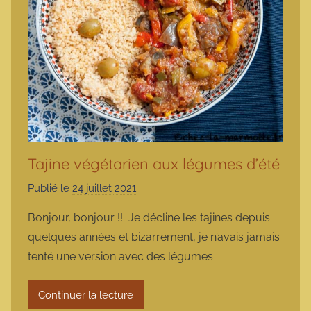
Tajine végétarien aux légumes d’été
Publié le
24 juillet 2021
p
a
Bonjour, bonjour !! Je décline les tajines depuis
r
quelques années et bizarrement, je n’avais jamais
m
tenté une version avec des légumes
a
r
Continuer la lecture
m