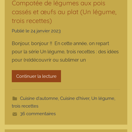
Compotée de légumes aux pois
cassés et œufs au plat (Un légume,
trois recettes)
Publié le
24 janvier 2023
p
a
Bonjour, bonjour !! En cette année, on repart
r
pour la série Un légume, trois recettes : des idées
m
pour (re)découvrir ou sublimer un
a
r
Continuer la lecture
m
o
t
Cuisine d'automne
,
Cuisine d'hiver
,
Un légume,
t
trois recettes
e
36 commentaires