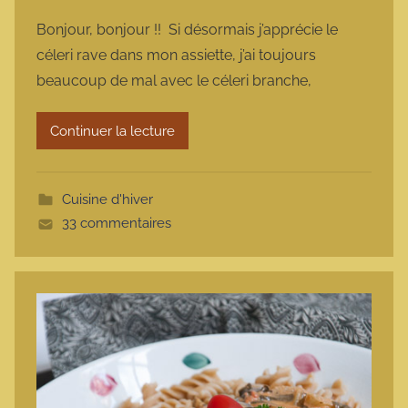
a
Bonjour, bonjour !! Si désormais j’apprécie le
r
céleri rave dans mon assiette, j’ai toujours
m
beaucoup de mal avec le céleri branche,
a
r
Continuer la lecture
m
o
t
Cuisine d'hiver
t
33 commentaires
e