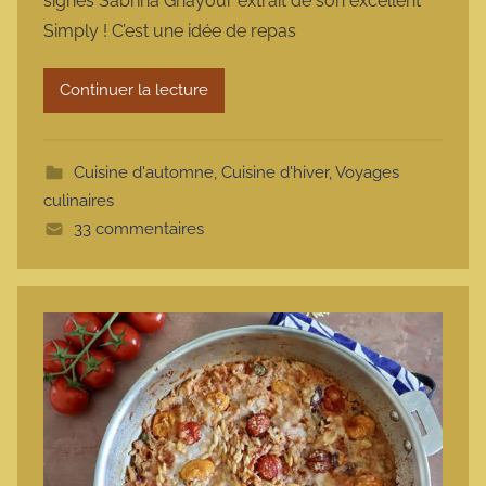
signés Sabrina Ghayour extrait de son excellent
m
Simply ! C’est une idée de repas
a
r
Continuer la lecture
m
o
t
Cuisine d'automne
,
Cuisine d'hiver
,
Voyages
t
culinaires
e
33 commentaires