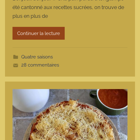
r
été cantonné aux recettes sucrées, on trouve de
m
plus en plus de
a
r
Continuer la lecture
m
o
t
Quatre saisons
t
28 commentaires
e