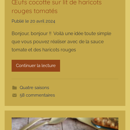
Œufs cocotte sur lit de haricots
rouges tomatés
Publié le
20 avril 2024
p
a
Bonjour, bonjour !! Voilà une idée toute simple
r
que vous pouvez réaliser avec de la sauce
m
tomate et des haricots rouges
a
r
Continuer la lecture
m
o
t
Quatre saisons
t
58 commentaires
e