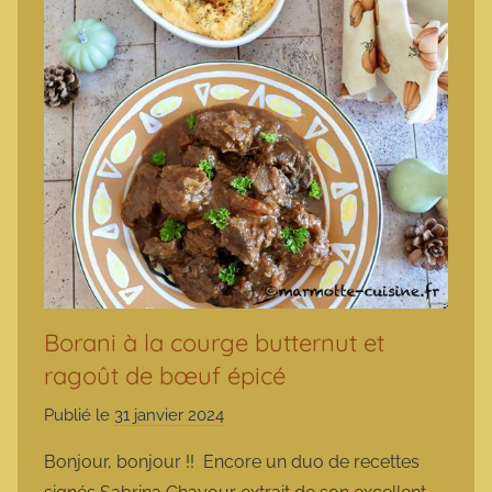
Borani à la courge butternut et
ragoût de bœuf épicé
Publié le
31 janvier 2024
p
a
Bonjour, bonjour !! Encore un duo de recettes
r