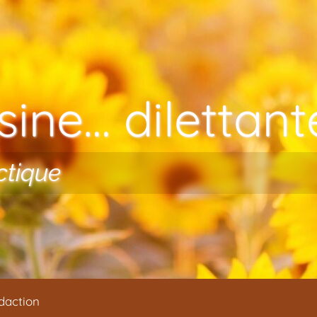
ine… dilettante
ctique
daction