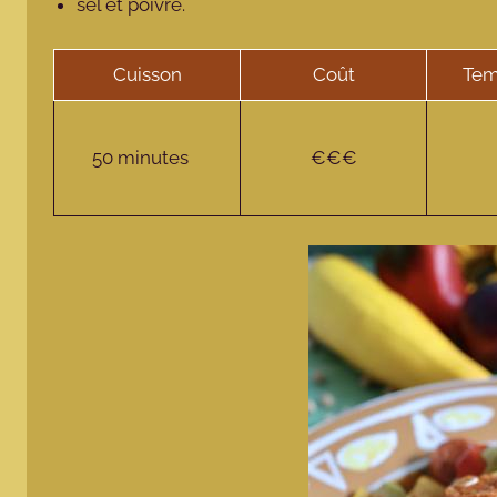
sel et poivre.
Cuisson
Coût
Tem
50 minutes
€€€