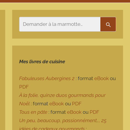
Rechercher
Recherch
Mes livres de cuisine
Fabuleuses Aubergines 2
: format
eBook
ou
PDF
À la folie, quinze duos gourmands pour
Noël
: format
eBook
ou
PDF
Tous en pâte
: format
eBook
ou
PDF
Un peu, beaucoup, passionnément…, 25
idées de cadeaux gourmands
: