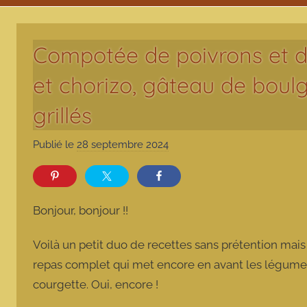
Compotée de poivrons et d
et chorizo, gâteau de boul
grillés
Publié le
28 septembre 2024
p
a
r
m
Bonjour, bonjour !!
a
r
Voilà un petit duo de recettes sans prétention mai
m
repas complet qui met encore en avant les légumes
o
courgette. Oui, encore !
t
t