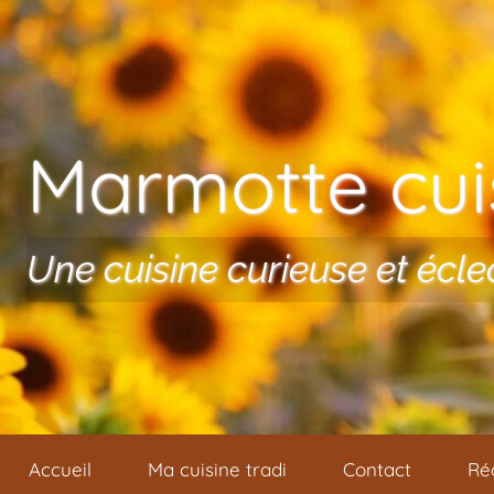
Aller au contenu
Marmotte cuis
Une cuisine curieuse et écle
Accueil
Ma cuisine tradi
Contact
Ré