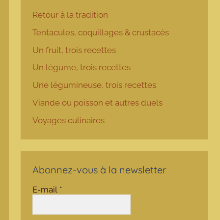
Retour à la tradition
Tentacules, coquillages & crustacés
Un fruit, trois recettes
Un légume, trois recettes
Une légumineuse, trois recettes
Viande ou poisson et autres duels
Voyages culinaires
Abonnez-vous à la newsletter
E-mail
*