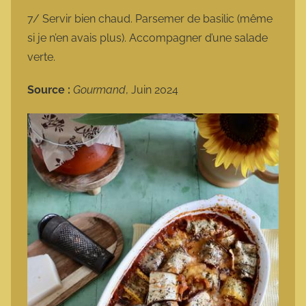
7/ Servir bien chaud. Parsemer de basilic (même
si je n’en avais plus). Accompagner d’une salade
verte.
Source :
Gourmand
, Juin 2024