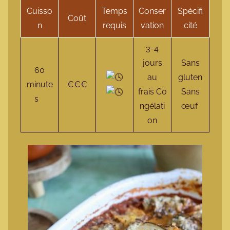
Cuisso
Temps
Conser
Spécifi
Coût
n
requis
vation
cité
3-4
jours
Sans
60
au
gluten
minute
€€€
frais Co
Sans
s
ngélati
œuf
on