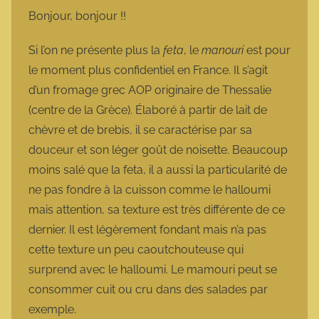
m
Bonjour, bonjour !!
a
r
Si l’on ne présente plus la
feta
, le
manouri
est pour
m
le moment plus confidentiel en France. Il s’agit
o
d’un fromage grec AOP originaire de Thessalie
t
(centre de la Grèce). Élaboré à partir de lait de
t
chèvre et de brebis, il se caractérise par sa
e
douceur et son léger goût de noisette. Beaucoup
moins salé que la feta, il a aussi la particularité de
ne pas fondre à la cuisson comme le halloumi
mais attention, sa texture est très différente de ce
dernier. Il est légèrement fondant mais n’a pas
cette texture un peu caoutchouteuse qui
surprend avec le halloumi. Le mamouri peut se
consommer cuit ou cru dans des salades par
exemple.