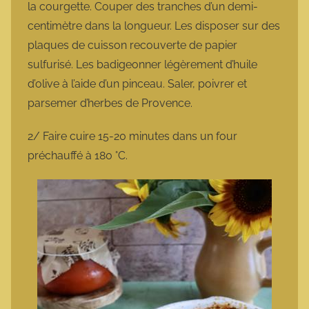
la courgette. Couper des tranches d’un demi-
centimètre dans la longueur. Les disposer sur des
plaques de cuisson recouverte de papier
sulfurisé. Les badigeonner légèrement d’huile
d’olive à l’aide d’un pinceau. Saler, poivrer et
parsemer d’herbes de Provence.
2/ Faire cuire 15-20 minutes dans un four
préchauffé à 180 °C.