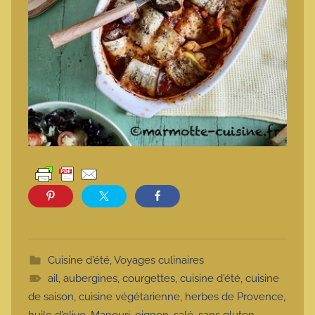
Cuisine d'été
,
Voyages culinaires
ail
,
aubergines
,
courgettes
,
cuisine d'été
,
cuisine
de saison
,
cuisine végétarienne
,
herbes de Provence
,
huile d'olive
,
Manouri
,
oignon
,
salé
,
sans gluten
,