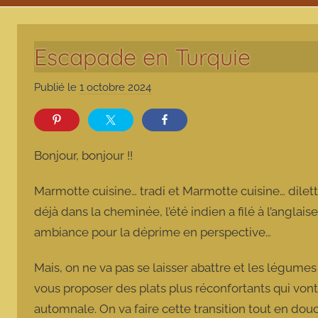
Escapade en Turquie
Publié le
1 octobre 2024
p
a
r
m
Bonjour, bonjour !!
a
r
Marmotte cuisine… tradi et Marmotte cuisine… dilett
m
déjà dans la cheminée, l’été indien a filé à l’anglai
o
ambiance pour la déprime en perspective…
t
t
Mais, on ne va pas se laisser abattre et les légume
e
vous proposer des plats plus réconfortants qui vont
automnale. On va faire cette transition tout en douc