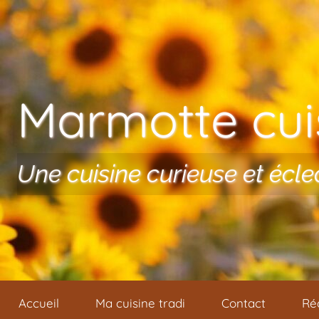
Aller au contenu
Marmotte cuis
Une cuisine curieuse et écle
Accueil
Ma cuisine tradi
Contact
Ré