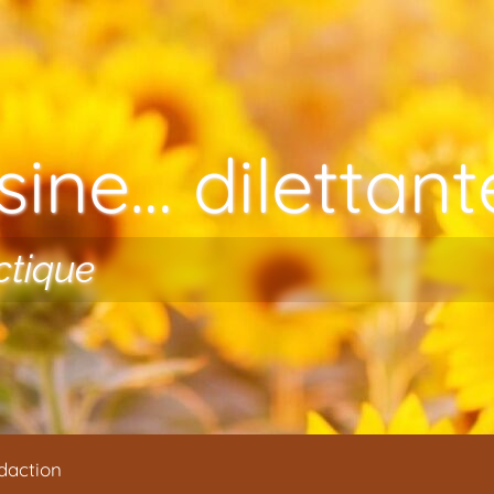
ine… dilettante
ctique
daction