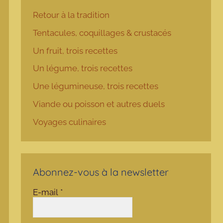
Retour à la tradition
Tentacules, coquillages & crustacés
Un fruit, trois recettes
Un légume, trois recettes
Une légumineuse, trois recettes
Viande ou poisson et autres duels
Voyages culinaires
Abonnez-vous à la newsletter
E-mail
*