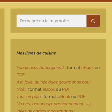
Rechercher
Recherch
Mes livres de cuisine
Fabuleuses Aubergines 2
: format
eBook
ou
PDF
À la folie, quinze duos gourmands pour
Noël
: format
eBook
ou
PDF
Tous en pâte
: format
eBook
ou
PDF
Un peu, beaucoup, passionnément…, 25
idées de cadeaux gourmands
: